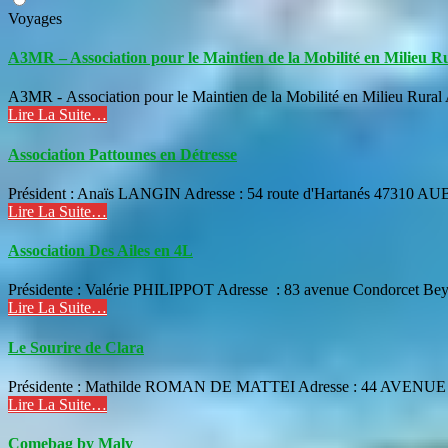
Voyages
A3MR – Association pour le Maintien de la Mobilité en Milieu R
A3MR - Association pour le Maintien de la Mobilité en Milieu Ru
Lire La Suite…
Association Pattounes en Détresse
Président : Anaïs LANGIN Adresse : 54 route d'Hartanés 47310 AUB
Lire La Suite…
Association Des Ailes en 4L
Présidente : Valérie PHILIPPOT Adresse : 83 avenue Condorcet Beyss
Lire La Suite…
Le Sourire de Clara
Présidente : Mathilde ROMAN DE MATTEI Adresse : 44 AVENUE 
Lire La Suite…
Comebag by Maly