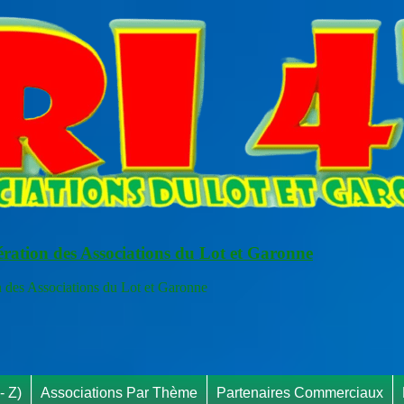
ération des Associations du Lot et Garonne
s Associations du Lot et Garonne
RAPP
- Z)
Associations Par Thème
Partenaires Commerciaux