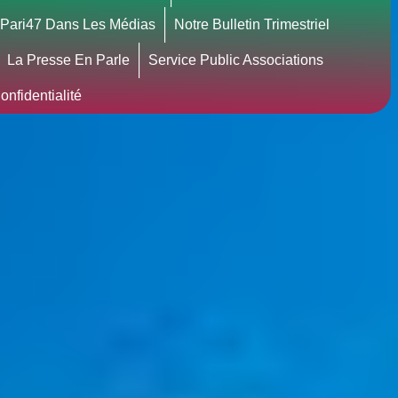
Pari47 Dans Les Médias
Notre Bulletin Trimestriel
La Presse En Parle
Service Public Associations
nfidentialité