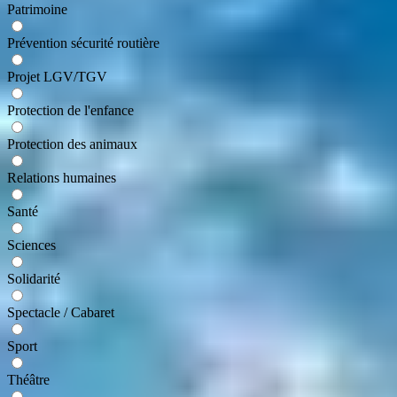
Patrimoine
Prévention sécurité routière
Projet LGV/TGV
Protection de l'enfance
Protection des animaux
Relations humaines
Santé
Sciences
Solidarité
Spectacle / Cabaret
Sport
Théâtre