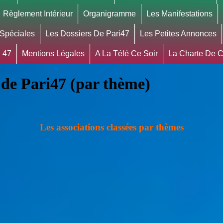
Règlement Intérieur
Organigramme
Les Manifestations
 Spéciales
Les Dossiers De Pari47
Les Petites Annonces
 47
Mentions Légales
A La Télé Ce Soir
La Charte De Co
 de Pari47 (par thème)
Les associations classées par thèmes