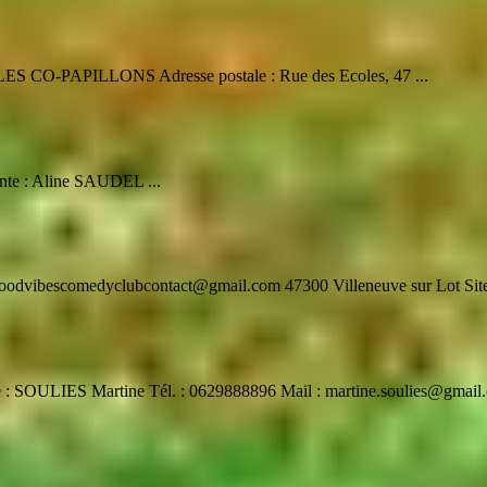
 LES CO-PAPILLONS Adresse postale : Rue des Ecoles, 47 ...
nte : Aline SAUDEL ...
goodvibescomedyclubcontact@gmail.com 47300 Villeneuve sur Lot Site
 : SOULIES Martine Tél. : 0629888896 Mail : martine.soulies@gmail.