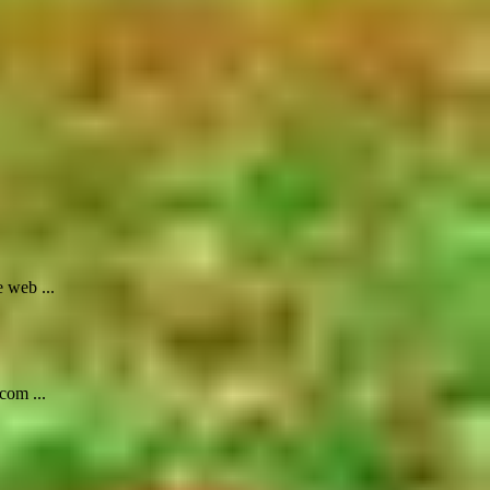
 web ...
com ...