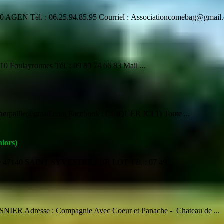
00 AGEN Tél. : 06.25.94.85.95 Courriel : Associationcomebag@gmail.
 Foulayronnes Tél. : 09 80 74 66 83 Mail ...
es.herpaille@gmail.com Facebook : CLIQUER ICI 1) Toute ...
iors)
que 47140 SAINT SYVESTRE SUR LOT Tél. : 07 49 ...
NIER Adresse : Compagnie Avec Coeur et Panache - Chateau de ...