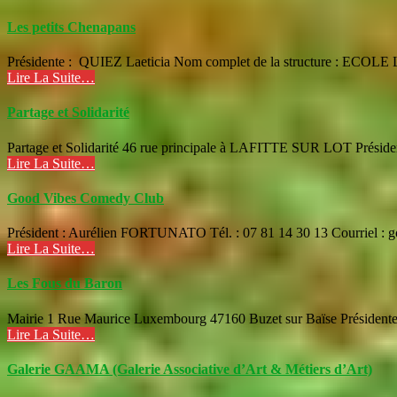
Les petits Chenapans
Présidente : QUIEZ Laeticia Nom complet de la structure : ECOLE
Lire La Suite…
Partage et Solidarité
Partage et Solidarité 46 rue principale à LAFITTE SUR LOT Préside
Lire La Suite…
Good Vibes Comedy Club
Président : Aurélien FORTUNATO Tél. : 07 81 14 30 13 Courriel : 
Lire La Suite…
Les Fous du Baron
Mairie 1 Rue Maurice Luxembourg 47160 Buzet sur Baïse Présidente
Lire La Suite…
Galerie GAAMA (Galerie Associative d’Art & Métiers d’Art)