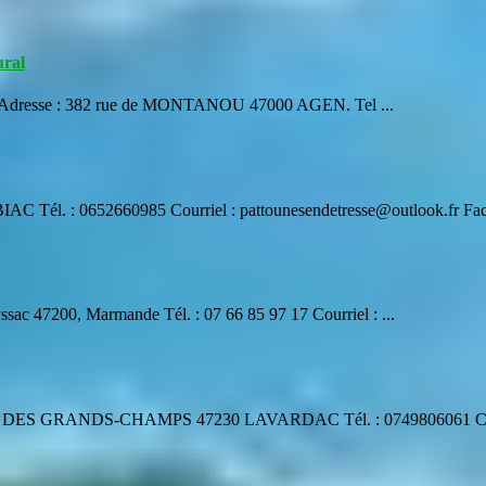
ural
ral Adresse : 382 rue de MONTANOU 47000 AGEN. Tel ...
IAC Tél. : 0652660985 Courriel : pattounesendetresse@outlook.fr F
ac 47200, Marmande Tél. : 07 66 85 97 17 Courriel : ...
DES GRANDS-CHAMPS 47230 LAVARDAC Tél. : 0749806061 Courriel 