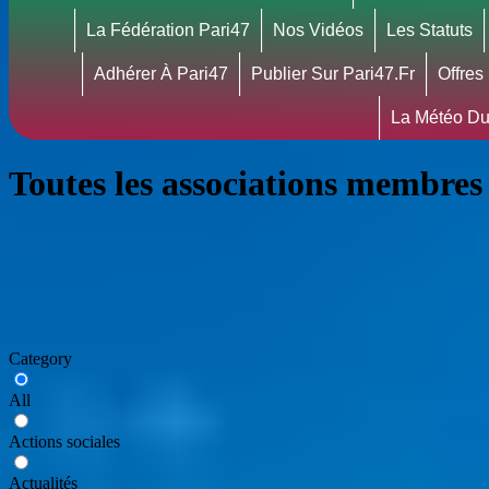
La Fédération Pari47
Nos Vidéos
Les Statuts
Adhérer À Pari47
Publier Sur Pari47.fr
Offres
La Météo Du
Toutes les associations membres
Category
All
Actions sociales
Actualités