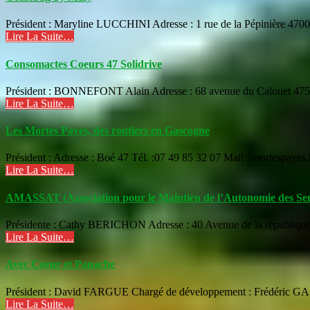
Président : Maryline LUCCHINI Adresse : 1 rue de la Pépinière 470
Lire La Suite…
Consomactes Coeurs 47 Solidrive
Président : BONNEFONT Alain Adresse : 68 avenue du Calouet 47510
Lire La Suite…
Les Mortes Payes, des routiers en Gascogne
Président : Adresse : Boé 47 Tél. :07 49 85 32 07 Mail : mortespay
Lire La Suite…
AMASSAT (Association pour le Maintien de l’Autonomie des Sen
Présidente : Cathy BERICHON Adresse : 40 Avenue de la républi
Lire La Suite…
Avec Coeur et Panache
Président : David FARGUE Chargé de développement : Frédéric GAS
Lire La Suite…