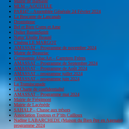
Mairie de Barbaste
MLM – AQUITELE
PARI47 – Assemblée Générale 24 Février 2024
La Brocante de Lascanals
Dronistique
Bel et Bien Corps et Ame
Didier BassinSpirit
Natur’Elodie Beauté
Cinéma LE MARGOT
AMASSAT – Programme de novembre 2024
Mairie de Beauziac
Compagnie AbacArt – Carretero Frères
AMASSAT – Programme de Septembre 2024
AMASSAT – Programme de Août 2024
AMASSAT – programme juillet 2024
AMASSAT – programme juin 2024
La Transiscapade
La Charte de confidentialité
AMASSAT – Programme mai 2024
Mairie de Frégimont
Mairie de Lacépède
SAHALP – Chasse aux trésors
Association Toutous et P’tits Cailloux
Nadine LABARCHEDE (Maison du Bien être en Agenais)
programme 2024