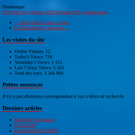
Dronistique
DOUEZ Eric
18 mars 2025
19 mars 2025
commerciaux
←
Bel et Bien Corps et Ame
La Brocante de Lascanals
→
Les visites du site
Online Visitors:
12
Today's Views:
759
Yesterday's Views:
1 151
Last 7 Days Views:
5 163
Total des vues:
3 344 984
Petites annonces
Il n'y a pas d'annonce correspondant à vos critères de recherche.
Derniers articles
Mairie de Poussignac
ECODAM
DIADEM RECORDS