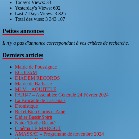
Today's Views:
33
Yesterday's Views:
692
Last 7 Days Views:
3 825
Total des vues:
3 343 107
Petites annonces
Il n'y a pas d'annonce correspondant à vos critères de recherche.
Derniers articles
Mairie de Poussignac
ECODAM
DIADEM RECORDS
Mairie de Barbaste
MLM – AQUITELE
PARI47 – Assemblée Générale 24 Février 2024
La Brocante de Lascanals
Dronistique
Bel et Bien Corps et Ame
Didier BassinSpirit
Natur’Elodie Beauté
Cinéma LE MARGOT
AMASSAT – Programme de novembre 2024