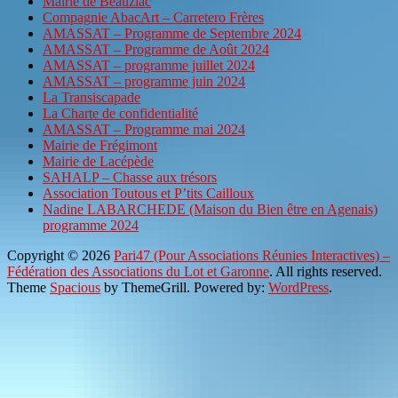
Mairie de Beauziac
Compagnie AbacArt – Carretero Frères
AMASSAT – Programme de Septembre 2024
AMASSAT – Programme de Août 2024
AMASSAT – programme juillet 2024
AMASSAT – programme juin 2024
La Transiscapade
La Charte de confidentialité
AMASSAT – Programme mai 2024
Mairie de Frégimont
Mairie de Lacépède
SAHALP – Chasse aux trésors
Association Toutous et P’tits Cailloux
Nadine LABARCHEDE (Maison du Bien être en Agenais)
programme 2024
Copyright © 2026
Pari47 (Pour Associations Réunies Interactives) –
Fédération des Associations du Lot et Garonne
. All rights reserved.
Theme
Spacious
by ThemeGrill. Powered by:
WordPress
.