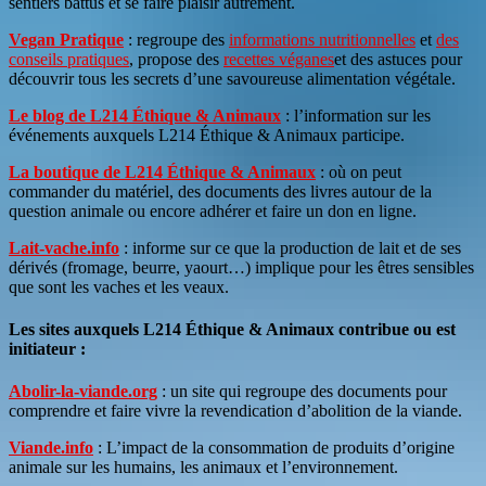
sentiers battus et se faire plaisir autrement.
Vegan Pratique
: regroupe des
informations nutritionnelles
et
des
conseils pratiques
, propose des
recettes véganes
et des astuces pour
découvrir tous les secrets d’une savoureuse alimentation végétale.
Le blog de L214 Éthique & Animaux
: l’information sur les
événements auxquels L214 Éthique & Animaux participe.
La boutique de L214 Éthique & Animaux
: où on peut
commander du matériel, des documents des livres autour de la
question animale ou encore adhérer et faire un don en ligne.
Lait-vache.info
: informe sur ce que la production de lait et de ses
dérivés (fromage, beurre, yaourt…) implique pour les êtres sensibles
que sont les vaches et les veaux.
Les sites auxquels L214 Éthique & Animaux contribue ou est
initiateur :
Abolir-la-viande.org
: un site qui regroupe des documents pour
comprendre et faire vivre la revendication d’abolition de la viande.
Viande.info
: L’impact de la consommation de produits d’origine
animale sur les humains, les animaux et l’environnement.