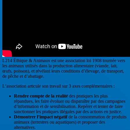
L214 Éthique & Animaux est une association loi 1908 tournée vers
les animaux utilisés dans la production alimentaire (viande, lait,
œufs, poisson), et révélant leurs conditions d’élevage, de transport,
de pêche et d’abattage.
L’association articule son travail sur 3 axes complémentaires :
Rendre compte de la réalité
des pratiques les plus
répandues, les faire évoluer ou disparaître par des campagnes
d’information et de sensibilisation. Repérer et tenter de faire
sanctionner les pratiques illégales par des actions en justice.
Démontrer l’impact négatif
de la consommation de produits
animaux (terrestres ou aquatiques) et proposer des
alternatives.