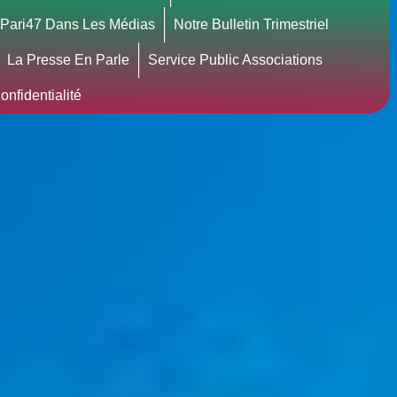
Pari47 Dans Les Médias
Notre Bulletin Trimestriel
La Presse En Parle
Service Public Associations
nfidentialité