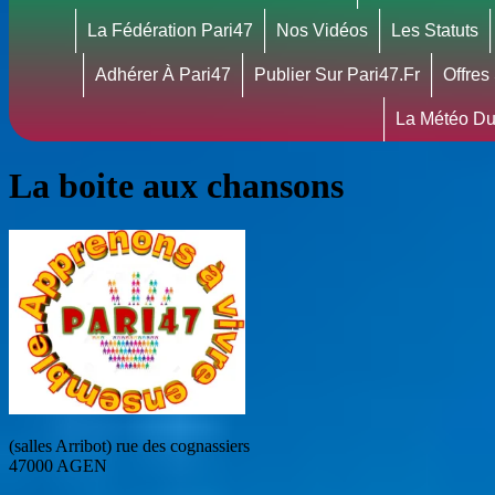
La Fédération Pari47
Nos Vidéos
Les Statuts
Adhérer À Pari47
Publier Sur Pari47.fr
Offres
La Météo Du
La boite aux chansons
(salles Arribot) rue des cognassiers
47000 AGEN