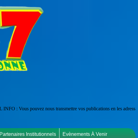
ous transmettre vos publications en les adressant à : webmaster@pari47
Partenaires Institutionnels
Evènements À Venir