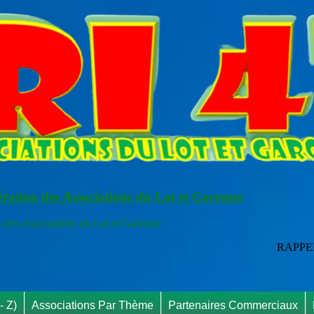
ération des Associations du Lot et Garonne
s Associations du Lot et Garonne
RAPPEL INFO : Vous pouvez n
- Z)
Associations Par Thème
Partenaires Commerciaux