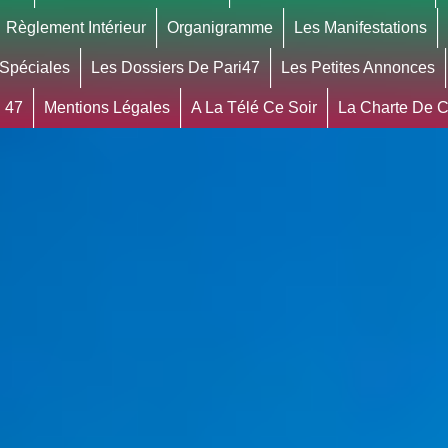
Règlement Intérieur
Organigramme
Les Manifestations
 Spéciales
Les Dossiers De Pari47
Les Petites Annonces
 47
Mentions Légales
A La Télé Ce Soir
La Charte De Co