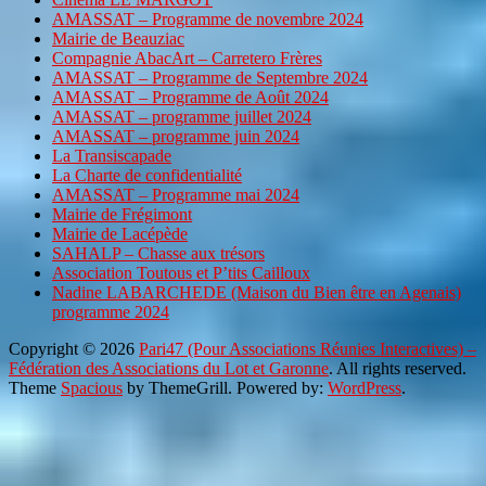
AMASSAT – Programme de novembre 2024
Mairie de Beauziac
Compagnie AbacArt – Carretero Frères
AMASSAT – Programme de Septembre 2024
AMASSAT – Programme de Août 2024
AMASSAT – programme juillet 2024
AMASSAT – programme juin 2024
La Transiscapade
La Charte de confidentialité
AMASSAT – Programme mai 2024
Mairie de Frégimont
Mairie de Lacépède
SAHALP – Chasse aux trésors
Association Toutous et P’tits Cailloux
Nadine LABARCHEDE (Maison du Bien être en Agenais)
programme 2024
Copyright © 2026
Pari47 (Pour Associations Réunies Interactives) –
Fédération des Associations du Lot et Garonne
. All rights reserved.
Theme
Spacious
by ThemeGrill. Powered by:
WordPress
.