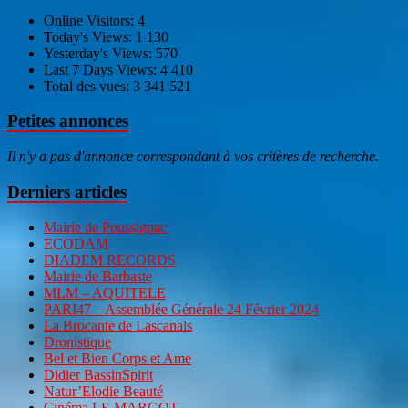
Online Visitors:
4
Today's Views:
1 130
Yesterday's Views:
570
Last 7 Days Views:
4 410
Total des vues:
3 341 521
Petites annonces
Il n'y a pas d'annonce correspondant à vos critères de recherche.
Derniers articles
Mairie de Poussignac
ECODAM
DIADEM RECORDS
Mairie de Barbaste
MLM – AQUITELE
PARI47 – Assemblée Générale 24 Février 2024
La Brocante de Lascanals
Dronistique
Bel et Bien Corps et Ame
Didier BassinSpirit
Natur’Elodie Beauté
Cinéma LE MARGOT