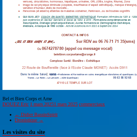
Bel et Bien Corps et Ame
DOUEZ Eric
1 mars 2025
1 mars 2025
commerciaux
←
Didier BassinSpirit
Dronistique
→
Les visites du site