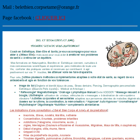
Mail : beletbien.corpsetame@orange.fr
Page facebook :
CLIQUER ICI