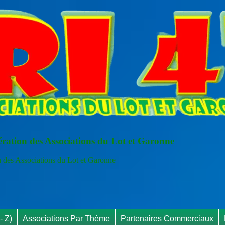
ération des Associations du Lot et Garonne
s Associations du Lot et Garonne
RAPPEL 
- Z)
Associations Par Thème
Partenaires Commerciaux