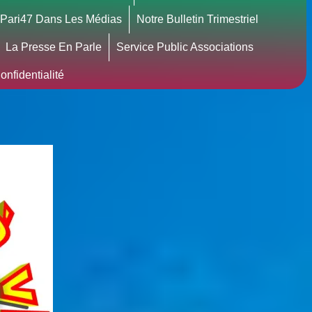
Pari47 Dans Les Médias
Notre Bulletin Trimestriel
La Presse En Parle
Service Public Associations
nfidentialité