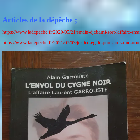
Articles de la dépêche ;
https://www.ladepeche.fr/2020/05/21/smain-djebarni-sort-laffaire-sma
https://www.ladepeche.fr/2021/07/03/justice-egale-pour-tous-une-nou