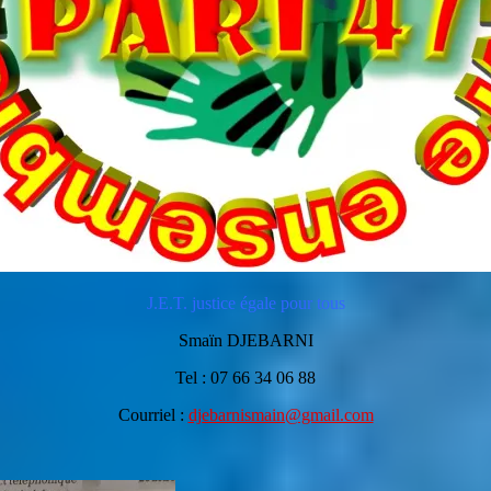
J.E.T. justice égale pour tous
Smaïn DJEBARNI
Tel : 07 66 34 06 88
Courriel :
djebarnismain@gmail.com