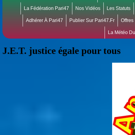
La Fédération Pari47
Nos Vidéos
Les Statuts
Adhérer À Pari47
Publier Sur Pari47.fr
Offres
La Météo Du
J.E.T. justice égale pour tous