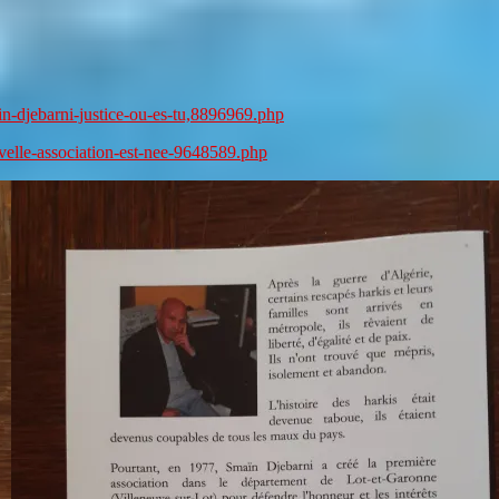
in-djebarni-justice-ou-es-tu,8896969.php
velle-association-est-nee-9648589.php