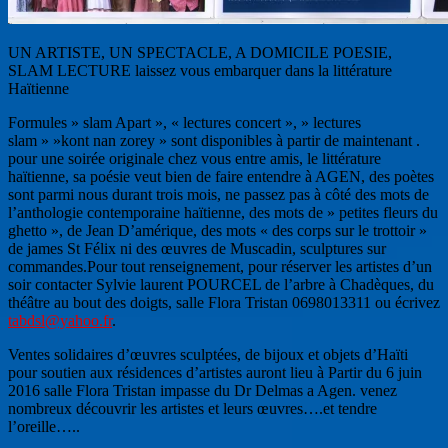
UN ARTISTE, UN SPECTACLE, A DOMICILE POESIE,
SLAM LECTURE laissez vous embarquer dans la littérature
Haïtienne
Formules » slam Apart », « lectures concert », » lectures
slam » »kont nan zorey » sont disponibles à partir de maintenant .
pour une soirée originale chez vous entre amis, le littérature
haïtienne, sa poésie veut bien de faire entendre à AGEN, des poètes
sont parmi nous durant trois mois, ne passez pas à côté des mots de
l’anthologie contemporaine haïtienne, des mots de » petites fleurs du
ghetto », de Jean D’amérique, des mots « des corps sur le trottoir »
de james St Félix ni des œuvres de Muscadin, sculptures sur
commandes.Pour tout renseignement, pour réserver les artistes d’un
soir contacter Sylvie laurent POURCEL de l’arbre à Chadèques, du
théâtre au bout des doigts, salle Flora Tristan 0698013311 ou écrivez
tabdsl@yahoo.fr
.
Ventes solidaires d’œuvres sculptées, de bijoux et objets d’Haïti
pour soutien aux résidences d’artistes auront lieu à Partir du 6 juin
2016 salle Flora Tristan impasse du Dr Delmas a Agen. venez
nombreux découvrir les artistes et leurs œuvres….et tendre
l’oreille…..