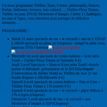
Un beau programme Théâtre, Slam, Contes, philosophie, histoire,
Poésie, littérature, lectures, loto culturel…..Théâtre Flora Tristan,
Théâtre du jour, ENAP, Montreurs d’Images, l’arbre à Chadèques,
les rues d’Agen, vous attendent pour partager de délicieux
moments….
PROGRAMME :
Mardi 31 mars spectacle de rue « le cercueil » site de L’ENAP
à 18h30 spectacle en plein air (chapeau) : malgré la pluie nous
jouerons !!!!!à l’intérieur
Mercredi 1er avril spectacle de contes haïtiens « kont anba
Tonèl » Théâtre Flora Tristan à17h(entrée 6 €)
Jeudi 2 avril Spectacle « Slam et Kont anba Tonèl »Soirée
poésie et littérature ,présentation de la BITH(la brigade
d’intervention du théâtre Haïti) au Théâtre du Jour 21 rue
Paulin Régnier à 20h30(entrée 6 €)
Samedi 4 avril spectacle de contes haïtiens « Sine et Lina »
Théâtre Flora Tristan à 17h (entrée 6 €)
Samedi 4 avril spectacle de rue « le cercueil » place Wilson à
17h à Agen (chapeau)
Dimanche 5 avril spectacle de rue « le cercueil » aux
Montreurs d’images à 11h*(Chapeau)