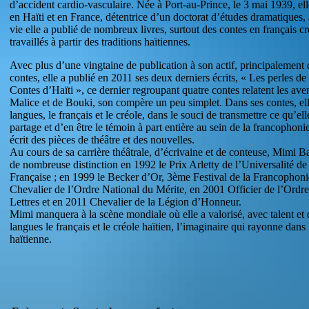
d’accident cardio-vasculaire. Née à Port-au-Prince, le 3 mai 1939, elle
en Haïti et en France, détentrice d’un doctorat d’études dramatiques,
vie elle a publié de nombreux livres, surtout des contes en français cr
travaillés à partir des traditions haïtiennes.
Avec plus d’une vingtaine de publication à son actif, principalement 
contes, elle a publié en 2011 ses deux derniers écrits, « Les perles de
Contes d’Haïti », ce dernier regroupant quatre contes relatent les ave
Malice et de Bouki, son compère un peu simplet. Dans ses contes, ell
langues, le français et le créole, dans le souci de transmettre ce qu’ell
partage et d’en être le témoin à part entière au sein de la francophonie
écrit des pièces de théâtre et des nouvelles.
Au cours de sa carrière théâtrale, d’écrivaine et de conteuse, Mimi B
de nombreuse distinction en 1992 le Prix Arletty de l’Universalité d
Française ; en 1999 le Becker d’Or, 3ème Festival de la Francophoni
Chevalier de l’Ordre National du Mérite, en 2001 Officier de l’Ordre
Lettres et en 2011 Chevalier de la Légion d’Honneur.
Mimi manquera à la scène mondiale où elle a valorisé, avec talent et
langues le français et le créole haïtien, l’imaginaire qui rayonne dans 
haïtienne.