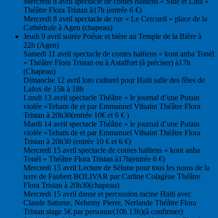
Mercredi 8 avril spectacle de contes haïtiens « Sine et Lina »
Théâtre Flora Tristan à17h (entrée 6 €)
Mercredi 8 avril spectacle de rue « Le Cercueil » place de la
Cathédrale à Agen (chapeau)
Jeudi 9 avril soirée Poésie et bière au Temple de la Bière à
22h (Agen)
Samedi 11 avril spectacle de contes haïtiens « kont anba Tonèl
» Théâtre Flora Tristan ou à Astaffort (à préciser) à17h
(Chapeau)
Dimanche 12 avril loto culturel pour Haïti salle des fêtes de
Lafox de 15h à 18h
Lundi 13 avril spectacle Théâtre « le journal d’une Putain
violée »Teham de et par Emmanuel Vilsaint Théâtre Flora
Tristan à 20h30(entrée 10€ et 6 € )
Mardi 14 avril spectacle Théâtre « le journal d’une Putain
violée »Teham de et par Emmanuel Vilsaint Théâtre Flora
Tristan à 20h30 (entrée 10 € et 6 €)
Mercredi 15 avril spectacle de contes haïtiens « kont anba
Tonèl » Théâtre Flora Tristan à17h(entrée 6 €)
Mercredi 15 avril Lecture de Sélune pour tous les noms de la
terre de Faubert BOLIVAR par Carline Colagène Théâtre
Flora Tristan à 20h30(chapeau)
Mercredi 15 avril danse et percussion racine Haïti avec
Claude Saturne, Nehemy Pierre, Nerlande Théâtre Flora
Tristan stage 5€ par personne(10h 13h)(à confirmer)