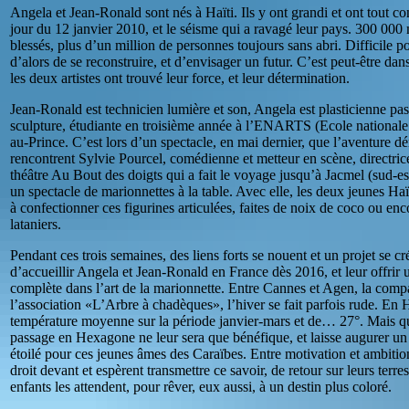
Angela et Jean-Ronald sont nés à Haïti. Ils y ont grandi et ont tout c
jour du 12 janvier 2010, et le séisme qui a ravagé leur pays. 300 000
blessés, plus d’un million de personnes toujours sans abri. Difficile p
d’alors de se reconstruire, et d’envisager un futur. C’est peut-être dan
les deux artistes ont trouvé leur force, et leur détermination.
Jean-Ronald est technicien lumière et son, Angela est plasticienne pa
sculpture, étudiante en troisième année à l’ENARTS (Ecole nationale 
au-Prince. C’est lors d’un spectacle, en mai dernier, que l’aventure dé
rencontrent Sylvie Pourcel, comédienne et metteur en scène, directrice
théâtre Au Bout des doigts qui a fait le voyage jusqu’à Jacmel (sud-e
un spectacle de marionnettes à la table. Avec elle, les deux jeunes Ha
à confectionner ces figurines articulées, faites de noix de coco ou enc
lataniers.
Pendant ces trois semaines, des liens forts se nouent et un projet se cré
d’accueillir Angela et Jean-Ronald en France dès 2016, et leur offrir 
complète dans l’art de la marionnette. Entre Cannes et Agen, la comp
l’association «L’Arbre à chadèques», l’hiver se fait parfois rude. En Ha
température moyenne sur la période janvier-mars et de… 27°. Mais qu
passage en Hexagone ne leur sera que bénéfique, et laisse augurer un
étoilé pour ces jeunes âmes des Caraïbes. Entre motivation et ambition
droit devant et espèrent transmettre ce savoir, de retour sur leurs terre
enfants les attendent, pour rêver, eux aussi, à un destin plus coloré.