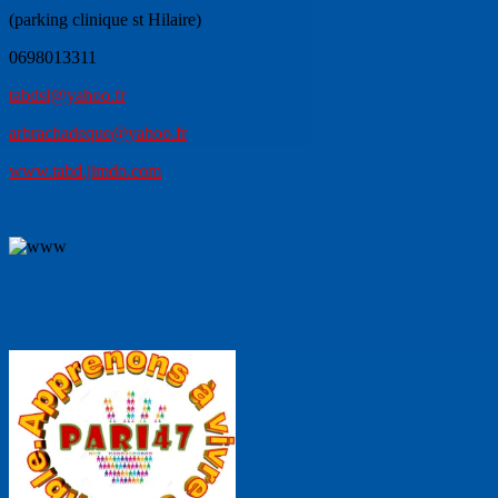
(parking clinique st Hilaire)
0698013311
tabdsl@yahoo.fr
arbrachadeque@yahoo.fr
www.tabd.jimdo.com