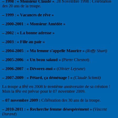
– 1998
:
« Monsieur Claude »
. 28 Novembre 1998 : Célébration
des 20 ans de la troupe.
– 1999
:
« Vacances de rêve »
– 2000-2001
:
« Monsieur Amédée »
– 2002
:
« La bonne adresse »
– 2003
:
« Fille au pair »
– 2004-2005
:
« Ma femme s’appelle Maurice »
(Raffy Shart)
– 2005-2006
:
« Un beau salaud »
(Pierre Chesnot)
– 2006-2007
:
« Dévorez-moi »
(
Olivier Lejeune
)
–
2007-2009
:
« Pétard, ça
déménage
! »
(Claude Schmit)
La troupe a fêté en 2008 le trentième anniversaire de sa création !
Mais la fête est prévue pour le 07 novembre 2009.
– 07 novembre 2009 :
Célébration des 30 ans de la troupe.
– 2010-2011 : « Recherche femme désespérément »
(
Vincent
Durand
)