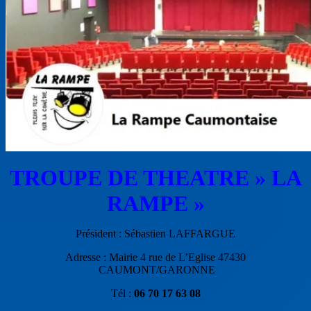
TROUPE DE THEATRE » LA
RAMPE »
Président : Sébastien LAFFARGUE
Adresse : Mairie 4 rue de L’Eglise 47430
CAUMONT/GARONNE
Tél :
06 70 17 63 08