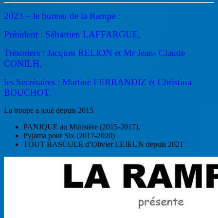
2023 – le bureau de la Rampe :
Président : Sébastien LAFFARGUE,
Trésoriers : Jacques RELION et Mr Jean- Claude
CONILH,
les
Secrétaires : Martine FERRANDIZ et Christina
BOUCHOT.
La troupe a joué depuis 2015
PANIQUE au Ministère (2015-2017),
Pyjama pour Six (2017-2020)
TOUT BASCULE d’Olivier LEJEUN depuis 2021