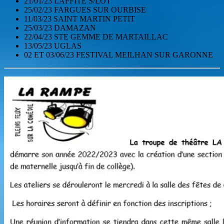
21/01/23 LAFFITE S/LOT
25/02/23 FARGUES SUR OURBISE
11/03/23 SAINT MARTIN PETIT
25/03/23 DAMAZAN
22/04/23 STE GEMME DE MARTAILLAC
13/05/23 UGLAS
02 ET 03/06/23 FESTIVAL MEILHAN SUR GARONNE