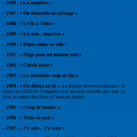
–
1986
:
« La soupière »
–
1987
:
« On demande un ménage »
–
1988
:
« Le tic à Titine »
–
1989
:
« Un ami…imprévu »
–
1990
:
« Pique-nique en ville »
–
1991
:
« Piège pour un homme seul »
–
1992
:
« Chérie noire »
–
1993
:
« Le deuxième coup de feu »
–
1994
:
« On dînera au lit ».
La Rampe devient autonome : la
soirée du 26/03/94 s’organise avec les trois sociétés que sont : le
foot, le comité des fêtes et l’amicale laïque.
– 1995
:
« Coup de foudre ».
– 1996
:
« Train de nuit »
– 1997
:
« J’y suis… j’y reste »