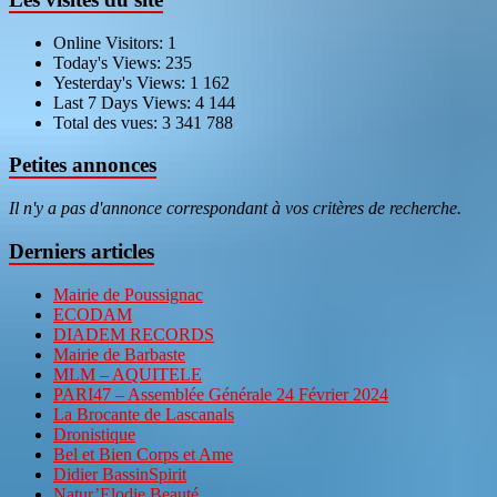
Online Visitors:
1
Today's Views:
235
Yesterday's Views:
1 162
Last 7 Days Views:
4 144
Total des vues:
3 341 788
Petites annonces
Il n'y a pas d'annonce correspondant à vos critères de recherche.
Derniers articles
Mairie de Poussignac
ECODAM
DIADEM RECORDS
Mairie de Barbaste
MLM – AQUITELE
PARI47 – Assemblée Générale 24 Février 2024
La Brocante de Lascanals
Dronistique
Bel et Bien Corps et Ame
Didier BassinSpirit
Natur’Elodie Beauté