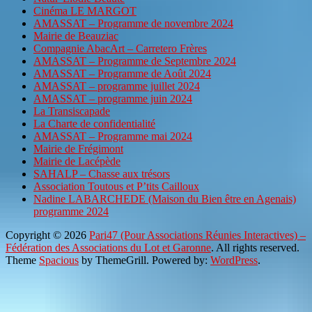
Cinéma LE MARGOT
AMASSAT – Programme de novembre 2024
Mairie de Beauziac
Compagnie AbacArt – Carretero Frères
AMASSAT – Programme de Septembre 2024
AMASSAT – Programme de Août 2024
AMASSAT – programme juillet 2024
AMASSAT – programme juin 2024
La Transiscapade
La Charte de confidentialité
AMASSAT – Programme mai 2024
Mairie de Frégimont
Mairie de Lacépède
SAHALP – Chasse aux trésors
Association Toutous et P’tits Cailloux
Nadine LABARCHEDE (Maison du Bien être en Agenais)
programme 2024
Copyright © 2026
Pari47 (Pour Associations Réunies Interactives) –
Fédération des Associations du Lot et Garonne
. All rights reserved.
Theme
Spacious
by ThemeGrill. Powered by:
WordPress
.