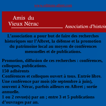
www.editions-albret.com
L’association a pour but de faire des recherches
historiques sur l’Albret, la défense et la promotion
du patrimoine local au moyen de conférences
mensuelles et de publications.
Promotion, diffusion de ces recherches : conférences,
colloques, publications.
150 adhérents
Conférences et colloques ouvert à tous. Entrée libre.
Une conférence par mois (de septembre à juin),
souvent à Nérac, parfois ailleurs en Albret ; sortie
annuelle.
1 ou 2 revue(s) par an ; entre 3 et 5 publications
d’ouvrages par an.