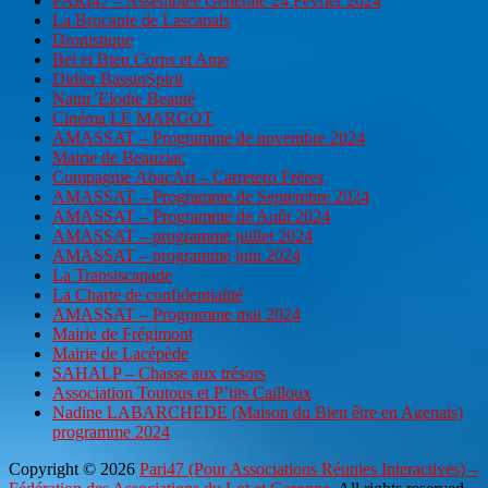
PARI47 – Assemblée Générale 24 Février 2024
La Brocante de Lascanals
Dronistique
Bel et Bien Corps et Ame
Didier BassinSpirit
Natur’Elodie Beauté
Cinéma LE MARGOT
AMASSAT – Programme de novembre 2024
Mairie de Beauziac
Compagnie AbacArt – Carretero Frères
AMASSAT – Programme de Septembre 2024
AMASSAT – Programme de Août 2024
AMASSAT – programme juillet 2024
AMASSAT – programme juin 2024
La Transiscapade
La Charte de confidentialité
AMASSAT – Programme mai 2024
Mairie de Frégimont
Mairie de Lacépède
SAHALP – Chasse aux trésors
Association Toutous et P’tits Cailloux
Nadine LABARCHEDE (Maison du Bien être en Agenais)
programme 2024
Copyright © 2026
Pari47 (Pour Associations Réunies Interactives) –