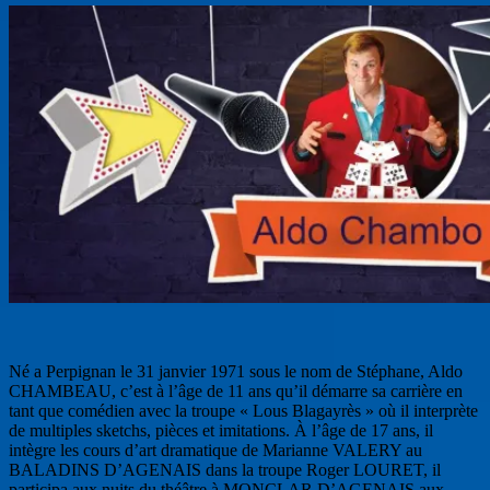
Né a Perpignan le 31 janvier 1971 sous le nom de Stéphane, Aldo
CHAMBEAU, c’est à l’âge de 11 ans qu’il démarre sa carrière en
tant que comédien avec la troupe « Lous Blagayrès » où il interprète
de multiples sketchs, pièces et imitations.
À l’âge de 17 ans, il
intègre les cours d’art dramatique de Marianne VALERY au
BALADINS D’AGENAIS dans la troupe Roger LOURET, il
participa aux nuits du théâtre à MONCLAR D’AGENAIS aux