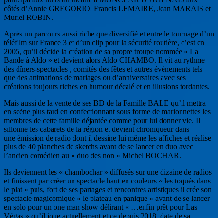
côtés d’Annie GREGORIO, Francis LEMAIRE, Jean MARAIS et
Muriel ROBIN.
Après un parcours aussi riche que diversifié et entre le tournage d’un
téléfilm sur France 3 et d’un clip pour la sécurité routière, c’est en
2005, qu’il décide la création de sa propre troupe nommée « La
Bande à Aldo » et devient alors Aldo CHAMBO.
Il vit au rythme
des dîners-spectacles , comités des fêtes et autres évènements tels
que des animations de mariages ou d’anniversaires avec ses
créations toujours riches en humour décalé et en illusions tordantes.
Mais aussi de la vente de ses BD de la Famille BALE qu’il mettra
en scène plus tard en confectionnant sous forme de marionnettes les
membres de cette famille déjantée comme pour lui donner vie.
Il
sillonne les cabarets de la région et devient chroniqueur dans
une émission de radio dont il dessine lui même les affiches et réalise
plus de 40 planches de sketchs avant de se lancer en duo avec
l’ancien comédien au « duo des non » Michel BOCHAR.
Ils deviennent les « chambochar » diffusés sur une dizaine de radios
et finissent par créer un spectacle haut en couleurs « les toqués dans
le plat » puis, fort de ses partages et rencontres artistiques il crée son
spectacle magicomique « le plateau en panique » avant de se lancer
en solo pour un one man show délirant « …enfin prêt pour Las
Végas » qu’il joue actuellement et ce depuis 2018, date de sa