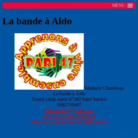
MENU
La bande à Aldo
Stéphane Chambeau
La bande a Aldo
Grand camp ouest 47360 Saint Sardos
0682716487
aldochambo@gmail.com
https://www.aldochambo.fr
https://www.facebook.com/stef.chambo