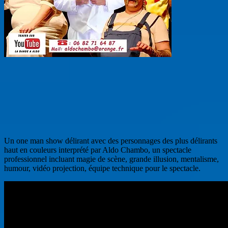
Un one man show délirant avec des personnages des plus délirants
haut en couleurs interprété par Aldo Chambo, un spectacle
professionnel incluant magie de scène, grande illusion, mentalisme,
humour, vidéo projection, équipe technique pour le spectacle.