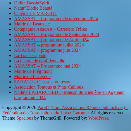
Didier BassinSpirit
Natur’Elodie Beauté
Cinéma LE MARGOT
AMASSAT – Programme de novembre 2024
Mairie de Beauziac
Compagnie AbacArt – Carretero Frères
AMASSAT – Programme de Septembre 2024
AMASSAT – Programme de Août 2024
AMASSAT – programme juillet 2024
AMASSAT – programme juin 2024
La Transiscapade
La Charte de confidentialité
AMASSAT – Programme mai 2024
Mairie de Frégimont
Mairie de Lacépède
SAHALP – Chasse aux trésors
Association Toutous et P’tits Cailloux
Nadine LABARCHEDE (Maison du Bien être en Agenais)
programme 2024
Copyright © 2026
Pari47 (Pour Associations Réunies Interactives) –
Fédération des Associations du Lot et Garonne
. All rights reserved.
Theme
Spacious
by ThemeGrill. Powered by:
WordPress
.