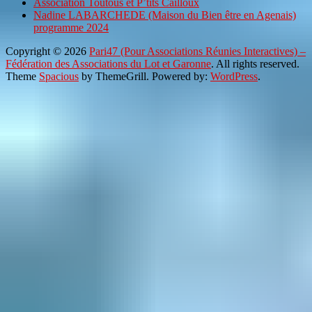
Association Toutous et P’tits Cailloux
Nadine LABARCHEDE (Maison du Bien être en Agenais)
programme 2024
Copyright © 2026
Pari47 (Pour Associations Réunies Interactives) –
Fédération des Associations du Lot et Garonne
. All rights reserved.
Theme
Spacious
by ThemeGrill. Powered by:
WordPress
.