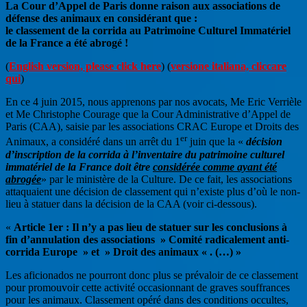
La Cour d’Appel de Paris donne raison aux associations de
défense des animaux en considérant que :
le classement de la corrida au Patrimoine Culturel Immatériel
de la France a été abrogé !
(
English version, please click here
) (
versione italiana, cliccare
qui
)
En ce 4 juin 2015, nous apprenons par nos avocats, Me Eric Verrièle
et Me Christophe Courage que la Cour Administrative d’Appel de
Paris (CAA), saisie par les associations CRAC Europe et Droits des
er
Animaux, a considéré dans un arrêt du 1
juin que la «
décision
d’inscription de la corrida à l’inventaire du patrimoine culturel
immatériel de la France doit être
considérée comme ayant été
abrogée
» par le ministère de la Culture. De ce fait, les associations
attaquaient une décision de classement qui n’existe plus d’où le non-
lieu à statuer dans la décision de la CAA (voir ci-dessous).
«
Article 1er : Il n’y a pas lieu de statuer sur les conclusions à
fin d’annulation des associations » Comité radicalement anti-
corrida Europe » et » Droit des animaux « . (…) »
Les aficionados ne pourront donc plus se prévaloir de ce classement
pour promouvoir cette activité occasionnant de graves souffrances
pour les animaux. Classement opéré dans des conditions occultes,