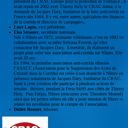
président du CRAC Europe pour la protection de l’enfance ; il
avait repris en 2002 avec Thierry Hély le CRAC initial, à la
demande de Jacques Dary, fondateur de la lutte anticorrida en
France dès 1984. Il y est, entre autres, spécialiste des finances
de la corrida et directeur de campagnes.
Luce Lapin
, vice présidente.
Elsa Strasser
, secrétaire nationale.
Née à Nîmes en 1972, assistante vétérinaire, c’est en 1992 en
collaboration avec sa mère Sylvana Ferretti, qu’elles
contactent Mr Jacques Dary. Ensemble, ils élaborent un
projet pour créer une association anti-corrida sur Nîmes. Elle
avait 20 ans.
En 1994, la première association anti-corrida nîmoise
l’ASACC (Association pour la Suppression des Actes de
Cruauté dans la Corrida) est créée à son domicile à Nîmes en
présence notamment de Jacques Dary, fondateur du CRAC.
Suite à cette création elle participe à plusieurs actions de
terrains. Béziers, pendant la Feria 94/95 aux côtés de Thierry
Hely. Puis Fréjus, Nîmes (rencontre avec Theodore Monod)
ainsi que les petites arènes où elle a pour mission de filmer et
relater les novilladas pour le compte de l’association.
Didier Bonnet
, trésorier.