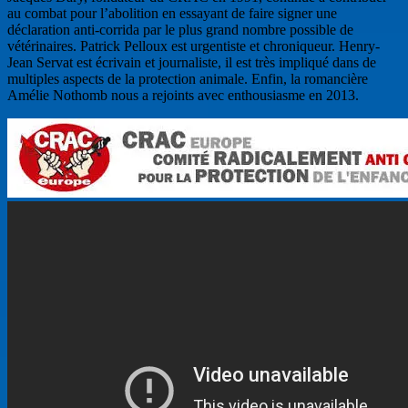
au combat pour l’abolition en essayant de faire signer une
déclaration anti-corrida par le plus grand nombre possible de
vétérinaires. Patrick Pelloux est urgentiste et chroniqueur. Henry-
Jean Servat est écrivain et journaliste, il est très impliqué dans de
multiples aspects de la protection animale. Enfin, la romancière
Amélie Nothomb nous a rejoints avec enthousiasme en 2013.