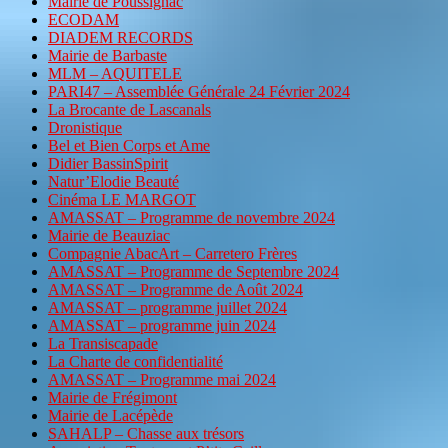
Mairie de Poussignac
ECODAM
DIADEM RECORDS
Mairie de Barbaste
MLM – AQUITELE
PARI47 – Assemblée Générale 24 Février 2024
La Brocante de Lascanals
Dronistique
Bel et Bien Corps et Ame
Didier BassinSpirit
Natur’Elodie Beauté
Cinéma LE MARGOT
AMASSAT – Programme de novembre 2024
Mairie de Beauziac
Compagnie AbacArt – Carretero Frères
AMASSAT – Programme de Septembre 2024
AMASSAT – Programme de Août 2024
AMASSAT – programme juillet 2024
AMASSAT – programme juin 2024
La Transiscapade
La Charte de confidentialité
AMASSAT – Programme mai 2024
Mairie de Frégimont
Mairie de Lacépède
SAHALP – Chasse aux trésors