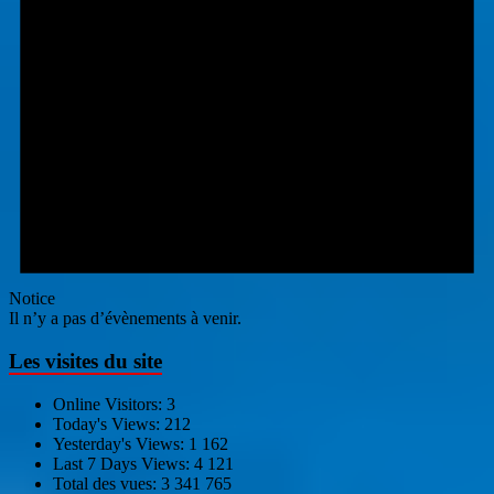
Notice
Il n’y a pas d’évènements à venir.
Les visites du site
Online Visitors:
3
Today's Views:
212
Yesterday's Views:
1 162
Last 7 Days Views:
4 121
Total des vues:
3 341 765