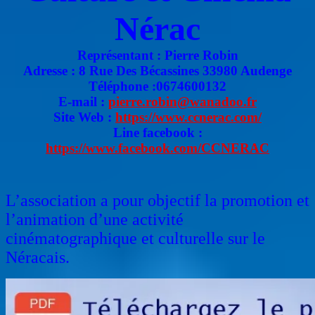
Nérac
Représentant : Pierre Robin
Adresse : 8 Rue Des Bécassines 33980 Audenge
Téléphone :0674600132
E-mail :
pierre.robin@wanadoo.fr
Site Web :
https://www.ccnerac.com/
Line facebook :
https://www.facebook.com/CCNERAC
L’association a pour objectif la promotion et
l’animation d’une activité
cinématographique et culturelle sur le
Néracais.