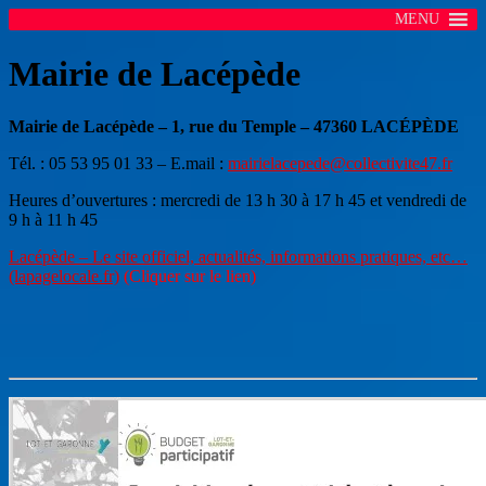
MENU
Mairie de Lacépède
Mairie de Lacépède
– 1, rue du Temple –
47360 LACÉPÈDE
Tél. : 05 53 95 01 33 – E.mail :
mairielacepede@collectivite47.fr
Heures d’ouvertures : mercredi de 13 h 30 à 17 h 45 et vendredi de
9 h à 11 h 45
Lacépède – Le site officiel, actualités, informations pratiques, etc…
(lapagelocale.fr)
(Cliquer sur le lien)