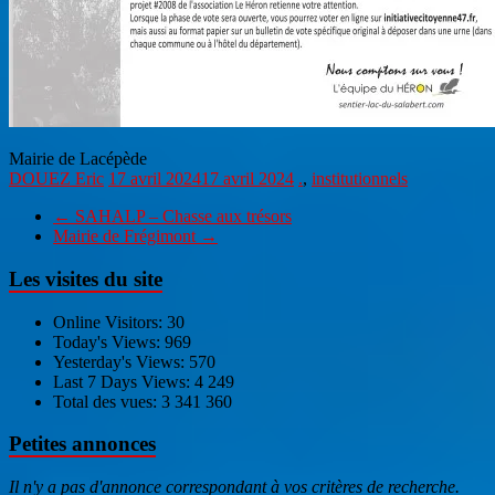
Mairie de Lacépède
DOUEZ Eric
17 avril 2024
17 avril 2024
.
,
institutionnels
←
SAHALP – Chasse aux trésors
Mairie de Frégimont
→
Les visites du site
Online Visitors:
30
Today's Views:
969
Yesterday's Views:
570
Last 7 Days Views:
4 249
Total des vues:
3 341 360
Petites annonces
Il n'y a pas d'annonce correspondant à vos critères de recherche.