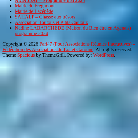
AMASSAT – Programme mai 2024
Mairie de Frégimont
Mairie de Lacépède
SAHALP – Chasse aux trésors
Association Toutous et P’tits Cailloux
Nadine LABARCHEDE (Maison du Bien être en Agenais)
programme 2024
Copyright © 2026
Pari47 (Pour Associations Réunies Interactives) –
Fédération des Associations du Lot et Garonne
. All rights reserved.
Theme
Spacious
by ThemeGrill. Powered by:
WordPress
.