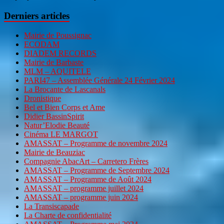
Derniers articles
Mairie de Poussignac
ECODAM
DIADEM RECORDS
Mairie de Barbaste
MLM – AQUITELE
PARI47 – Assemblée Générale 24 Février 2024
La Brocante de Lascanals
Dronistique
Bel et Bien Corps et Ame
Didier BassinSpirit
Natur’Elodie Beauté
Cinéma LE MARGOT
AMASSAT – Programme de novembre 2024
Mairie de Beauziac
Compagnie AbacArt – Carretero Frères
AMASSAT – Programme de Septembre 2024
AMASSAT – Programme de Août 2024
AMASSAT – programme juillet 2024
AMASSAT – programme juin 2024
La Transiscapade
La Charte de confidentialité