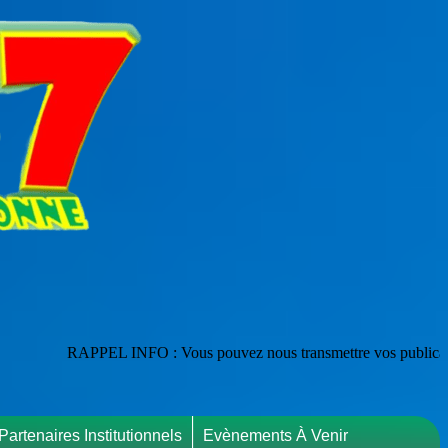
L INFO : Vous pouvez nous transmettre vos publications en les adressan
Partenaires Institutionnels
Evènements À Venir