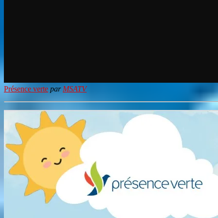
Présence verte
par
MSATV