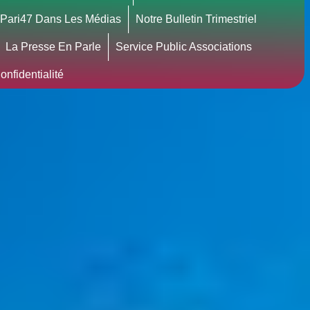
Pari47 Dans Les Médias
Notre Bulletin Trimestriel
La Presse En Parle
Service Public Associations
nfidentialité