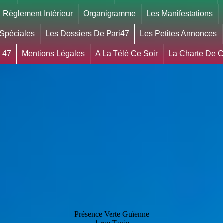
Règlement Intérieur
Organigramme
Les Manifestations
 Spéciales
Les Dossiers De Pari47
Les Petites Annonces
 47
Mentions Légales
A La Télé Ce Soir
La Charte De Co
Présence Verte Guïenne
1 rue Tapie