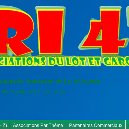
ération des Associations du Lot et Garonne
s Associations du Lot et Garonne
RAPPE
- Z)
Associations Par Thème
Partenaires Commerciaux