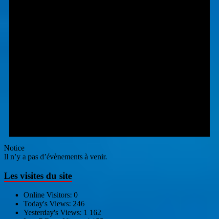
Notice
Il n’y a pas d’évènements à venir.
Les visites du site
Online Visitors:
0
Today's Views:
246
Yesterday's Views:
1 162