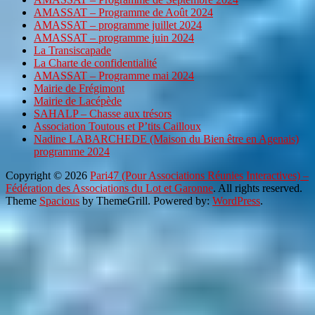
AMASSAT – Programme de Août 2024
AMASSAT – programme juillet 2024
AMASSAT – programme juin 2024
La Transiscapade
La Charte de confidentialité
AMASSAT – Programme mai 2024
Mairie de Frégimont
Mairie de Lacépède
SAHALP – Chasse aux trésors
Association Toutous et P’tits Cailloux
Nadine LABARCHEDE (Maison du Bien être en Agenais)
programme 2024
Copyright © 2026
Pari47 (Pour Associations Réunies Interactives) –
Fédération des Associations du Lot et Garonne
. All rights reserved.
Theme
Spacious
by ThemeGrill. Powered by:
WordPress
.