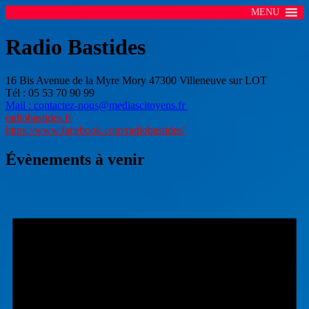
MENU
Radio Bastides
16 Bis Avenue de la Myre Mory 47300 Villeneuve sur LOT
Tél : 05 53 70 90 99
Mail : contactez-nous@mediascitoyens.fr
radiobastides.fr
https://www.facebook.com/radiobastides/
Évènements à venir