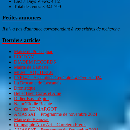
Last 7 Days Views:
4 155
Total des vues:
3 341 799
Petites annonces
Il n'y a pas d'annonce correspondant à vos critères de recherche.
Derniers articles
Mairie de Poussignac
ECODAM
DIADEM RECORDS
Mairie de Barbaste
MLM – AQUITELE
PARI47 – Assemblée Générale 24 Février 2024
La Brocante de Lascanals
Dronistique
Bel et Bien Corps et Ame
Didier BassinSpirit
Natur’Elodie Beauté
Cinéma LE MARGOT
AMASSAT – Programme de novembre 2024
Mairie de Beauziac
Compagnie AbacArt – Carretero Frères
AMASSAT – Programme de Septembre 2024