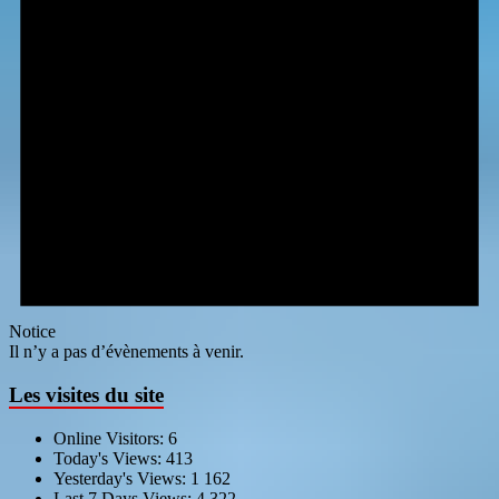
Notice
Il n’y a pas d’évènements à venir.
Les visites du site
Online Visitors:
6
Today's Views:
413
Yesterday's Views:
1 162
Last 7 Days Views:
4 322