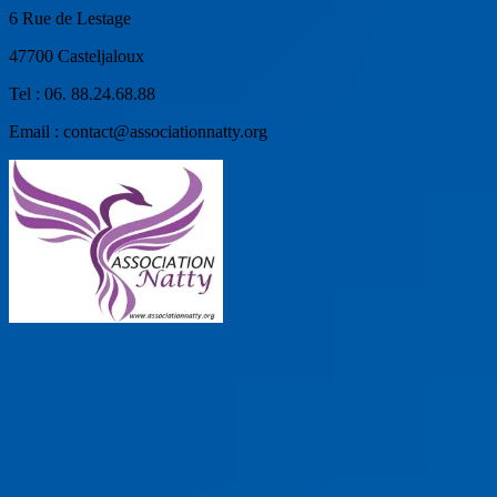
6 Rue de Lestage
47700 Casteljaloux
Tel : 06. 88.24.68.88
Email : contact@associationnatty.org