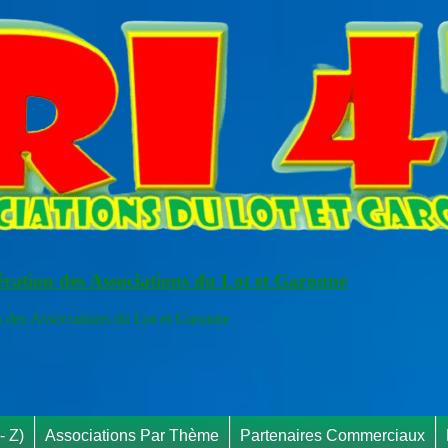
ération des Associations du Lot et Garonne
s Associations du Lot et Garonne
- Z)
Associations Par Thème
Partenaires Commerciaux