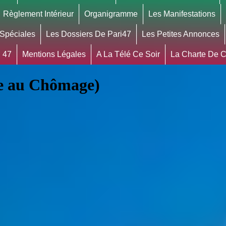
Règlement Intérieur
Organigramme
Les Manifestations
 Spéciales
Les Dossiers De Pari47
Les Petites Annonces
 47
Mentions Légales
A La Télé Ce Soir
La Charte De Co
ce au Chômage)