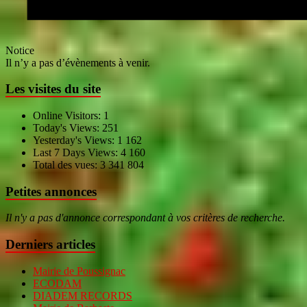
Notice
Il n’y a pas d’évènements à venir.
Les visites du site
Online Visitors:
1
Today's Views:
251
Yesterday's Views:
1 162
Last 7 Days Views:
4 160
Total des vues:
3 341 804
Petites annonces
Il n'y a pas d'annonce correspondant à vos critères de recherche.
Derniers articles
Mairie de Poussignac
ECODAM
DIADEM RECORDS