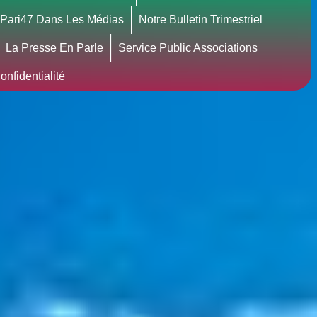
Pari47 Dans Les Médias
Notre Bulletin Trimestriel
La Presse En Parle
Service Public Associations
nfidentialité