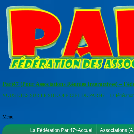
Aller
au
contenu
Pari47 (Pour Associations Réunies Interactives) – Féd
VOUS ETES SUR LE SITE OFFICIEL DE PARI47 – La fédération de
Menu
La Fédération Pari47>accueil
Associations (A 