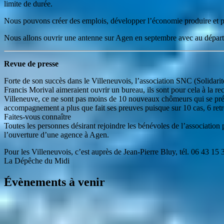
limite de durée.
Nous pouvons créer des emplois, développer l’économie produire et pe
Nous allons ouvrir une antenne sur Agen en septembre avec au départ
Revue de presse
Forte de son succès dans le Villeneuvois, l’association SNC (Solidari
Francis Morival aimeraient ouvrir un bureau, ils sont pour cela à la
Villeneuve, ce ne sont pas moins de 10 nouveaux chômeurs qui se prés
accompagnement a plus que fait ses preuves puisque sur 10 cas, 6 re
Faites-vous connaître
Toutes les personnes désirant rejoindre les bénévoles de l’association
l’ouverture d’une agence à Agen.
Pour les Villeneuvois, c’est auprès de Jean-Pierre Bluy, tél. 06 43 15 3
La Dépêche du Midi
Évènements à venir