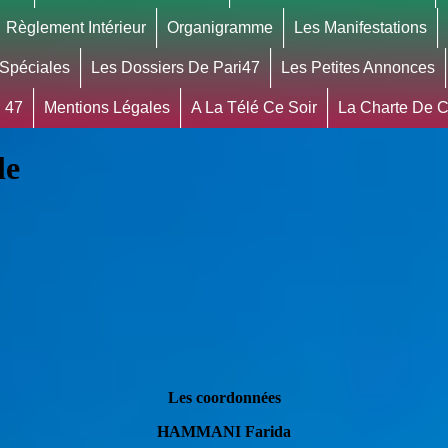
Règlement Intérieur
Organigramme
Les Manifestations
 Spéciales
Les Dossiers De Pari47
Les Petites Annonces
 47
Mentions Légales
A La Télé Ce Soir
La Charte De Co
le
Les coordonnées
HAMMANI Farida