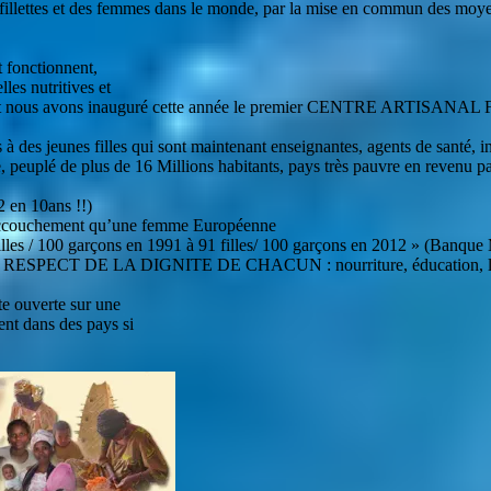
s fillettes et des femmes dans le monde, par la mise en commun des moyen
t fonctionnent,
lles nutritives et
t nous avons inauguré cette année le premier CENTRE ARTISANAL
rs à des jeunes filles qui sont maintenant enseignantes, agents de 
uplé de plus de 16 Millions habitants, pays très pauvre en revenu par 
2 en 10ans !!)
d’accouchement qu’une femme Européenne
 filles / 100 garçons en 1991 à 91 filles/ 100 garçons en 2012 » (Banque
 DE LA DIGNITE DE CHACUN : nourriture, éducation, logement
rte ouverte sur une
ent dans des pays si