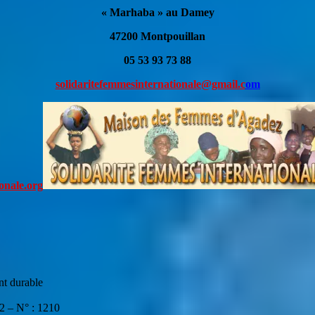
« Marhaba » au Damey
47200 Montpouillan
05 53 93 73 88
solidaritefemmesinternationale@gmail.c
om
onale.org
nt durable
02 – N° : 1210