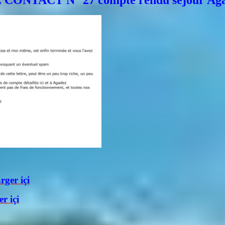
CONTACT N° 27 compte rendu séjour Aga
ger içi
r içi