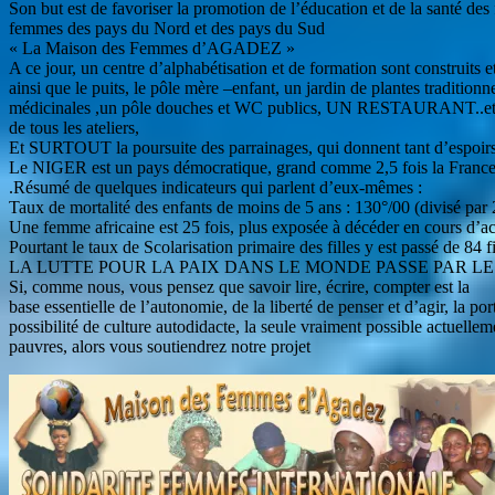
Son but est de favoriser la promotion de l’éducation et de la santé de
femmes des pays du Nord et des pays du Sud
« La Maison des Femmes d’AGADEZ »
A ce jour, un centre d’alphabétisation et de formation sont construits e
ainsi que le puits, le pôle mère –enfant, un jardin de plantes traditionne
médicinales ,un pôle douches et WC publics, UN RESTAURANT..e
de tous les ateliers,
Et SURTOUT la poursuite des parrainages, qui donnent tant d’espoi
Le NIGER est un pays démocratique, grand comme 2,5 fois la France, pe
.Résumé de quelques indicateurs qui parlent d’eux-mêmes :
Taux de mortalité des enfants de moins de 5 ans : 130°/00 (divisé par 
Une femme africaine est 25 fois, plus exposée à décéder en cours 
Pourtant le taux de Scolarisation primaire des filles y est passé de 84
LA LUTTE POUR LA PAIX DANS LE MONDE PASSE PAR LE RESPECT
Si, comme nous, vous pensez que savoir lire, écrire, compter est la
base essentielle de l’autonomie, de la liberté de penser et d’agir, la po
possibilité de culture autodidacte, la seule vraiment possible actuellem
pauvres, alors vous soutiendrez notre projet