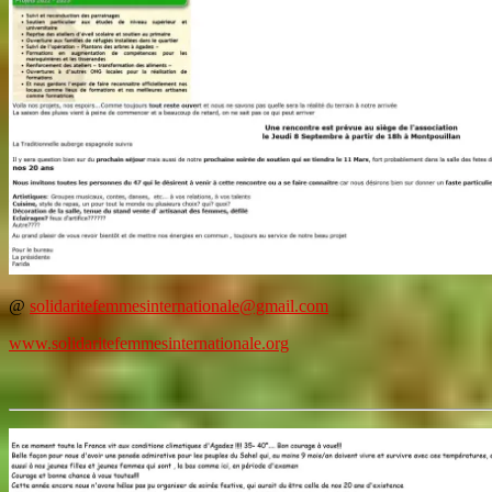
@
solidaritefemmesinternationale@gmail.com
www.solidaritefemmesinternationale.org