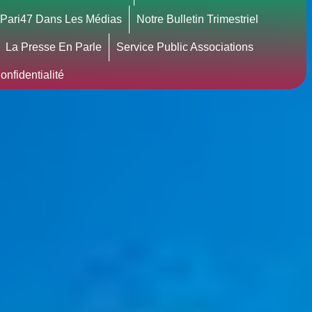
Pari47 Dans Les Médias
Notre Bulletin Trimestriel
La Presse En Parle
Service Public Associations
nfidentialité