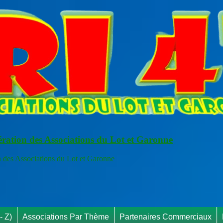
ération des Associations du Lot et Garonne
s Associations du Lot et Garonne
RAPPEL INFO 
- Z)
Associations Par Thème
Partenaires Commerciaux