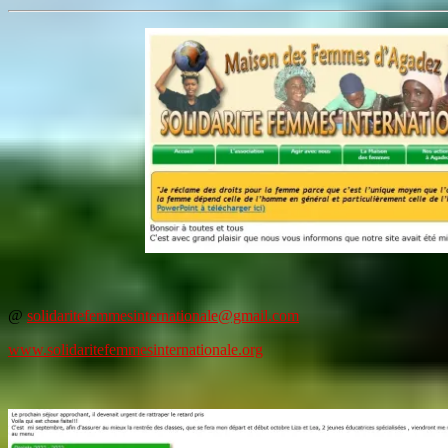
@
solidaritefemmesinternationale@gmail.com
www.solidaritefemmesinternationale.org