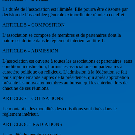
La durée de l’association est illimitée. Elle pourra être dissoute par
décision de l’assemblée générale extraordinaire réunie à cet effet.
ARTICLE 5 – COMPOSITION
L’association se compose de membres et de partenaires dont la
nature est définie dans le règlement intérieur au titre 1.
ARTICLE 6 – ADMISSION
L(association est ouverte à toutes les associations et partenaires, sans
condition ni distinction, hormis les associations ou partenaires à
caractère politique ou religieux. L’admission à la fédération se fait
par simple demande auprès de la présidence, qui après approbation
présente les nouveaux membres au bureau qui les entérine, lors de
chacune de ses réunions.
ARTICLE 7 – COTISATIONS
Le montant et les modalités des cotisations sont fixés dans le
règlement intérieur.
ARTICLE 8. – RADIATIONS
La qualité de membre se perd :