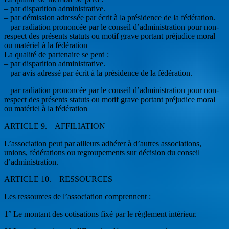
– par disparition administrative.
– par démission adressée par écrit à la présidence de la fédération.
– par radiation prononcée par le conseil d’administration pour non-
respect des présents statuts ou motif grave portant préjudice moral
ou matériel à la fédération
La qualité de partenaire se perd :
– par disparition administrative.
– par avis adressé par écrit à la présidence de la fédération.
– par radiation prononcée par le conseil d’administration pour non-
respect des présents statuts ou motif grave portant préjudice moral
ou matériel à la fédération
ARTICLE 9. – AFFILIATION
L’association peut par ailleurs adhérer à d’autres associations,
unions, fédérations ou regroupements sur décision du conseil
d’administration.
ARTICLE 10. – RESSOURCES
Les ressources de l’association comprennent :
1° Le montant des cotisations fixé par le règlement intérieur.