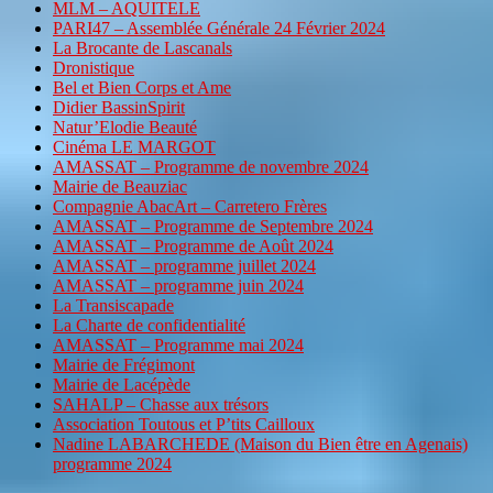
MLM – AQUITELE
PARI47 – Assemblée Générale 24 Février 2024
La Brocante de Lascanals
Dronistique
Bel et Bien Corps et Ame
Didier BassinSpirit
Natur’Elodie Beauté
Cinéma LE MARGOT
AMASSAT – Programme de novembre 2024
Mairie de Beauziac
Compagnie AbacArt – Carretero Frères
AMASSAT – Programme de Septembre 2024
AMASSAT – Programme de Août 2024
AMASSAT – programme juillet 2024
AMASSAT – programme juin 2024
La Transiscapade
La Charte de confidentialité
AMASSAT – Programme mai 2024
Mairie de Frégimont
Mairie de Lacépède
SAHALP – Chasse aux trésors
Association Toutous et P’tits Cailloux
Nadine LABARCHEDE (Maison du Bien être en Agenais)
programme 2024