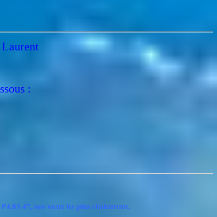
t Laurent
ssous :
e PARI 47, nos vœux les plus chaleureux.