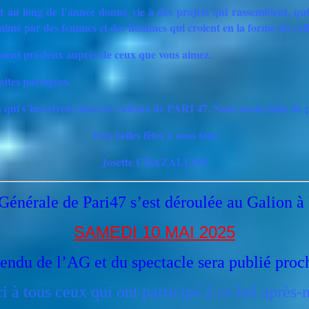
ut au long de l’année donné vie à des projets qui rassemblent, q
animé par des femmes et des hommes qui croient en la forme du colle
oment précieux auprès de ceux que vous aimez.
sites partagées.
n qui s’inscrivent dans les valeurs de PARI 47. Nous avons hâte de po
Très belles fêtes à vous tous
Josette CHAZALLON
énérale de Pari47 s’est déroulée au Galion 
SAMEDI 10 MAI 2025
endu de l’AG et du spectacle sera publié pr
i à tous ceux qui ont participé à ce bel après-m