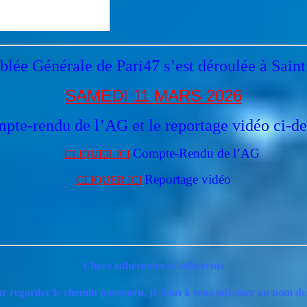
lée Générale de Pari47 s’est déroulée à Sain
SAMEDI 11 MARS 2026
pte-rendu de l’AG et le reportage vidéo ci-de
Compte-Rendu de l’AG
CLIQUER ICI
Reportage vidéo
CLIQUER ICI
Chers adhérentes et adhérents
our regarder le chemin parcouru, je tiens à vous adresser au nom d