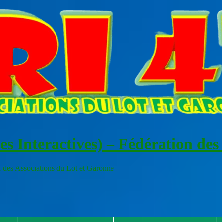
es Interactives) – Fédération des
s Associations du Lot et Garonne
RAPPEL I