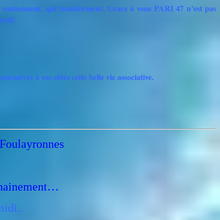
ui soutiennent, qui transforment. Grace à vous PARI 47 n’est pas
ctif.
ursuivre à vos côtés cette belle vie associative.
à Foulayronnes
ochainement…
idi..