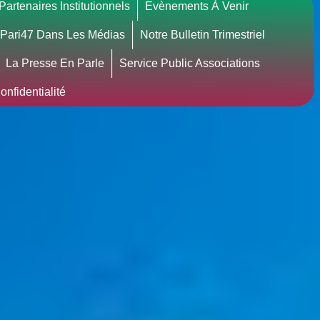
Partenaires Institutionnels
Evènements À Venir
Pari47 Dans Les Médias
Notre Bulletin Trimestriel
La Presse En Parle
Service Public Associations
nfidentialité