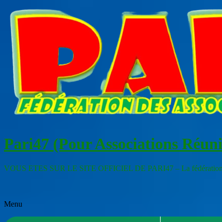
Aller
au
contenu
Pari47 (Pour Associations Réuni
VOUS ETES SUR LE SITE OFFICIEL DE PARI47 – La fédération de
Menu