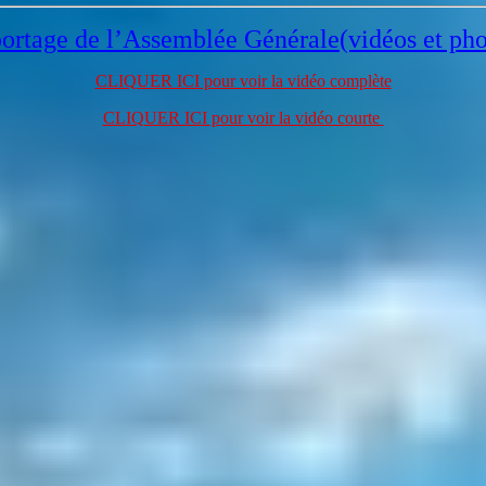
ortage de l’Assemblée Générale(vidéos et pho
CLIQUER ICI pour voir la vidéo complète
CLIQUER ICI pour voir la vidéo courte