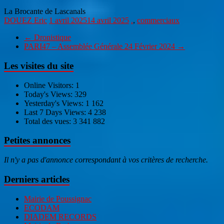
La Brocante de Lascanals
DOUEZ Eric
1 avril 2025
14 avril 2025
.
,
commerciaux
←
Dronistique
PARI47 – Assemblée Générale 24 Février 2024
→
Les visites du site
Online Visitors:
1
Today's Views:
329
Yesterday's Views:
1 162
Last 7 Days Views:
4 238
Total des vues:
3 341 882
Petites annonces
Il n'y a pas d'annonce correspondant à vos critères de recherche.
Derniers articles
Mairie de Poussignac
ECODAM
DIADEM RECORDS