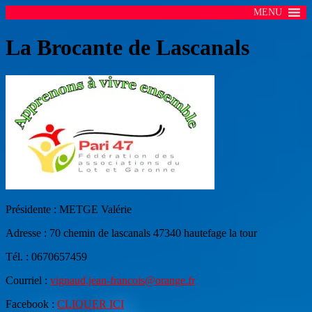
MENU
La Brocante de Lascanals
Présidente : METGE Valérie
Adresse :
70 chemin de lascanals 47340 hautefage la tour
Tél. :
0670657459
Courriel :
vignaud.jean-francois@orange.fr
Facebook :
CLIQUER ICI