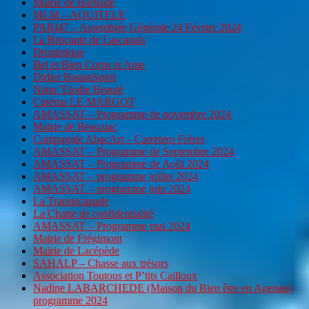
Mairie de Barbaste
MLM – AQUITELE
PARI47 – Assemblée Générale 24 Février 2024
La Brocante de Lascanals
Dronistique
Bel et Bien Corps et Ame
Didier BassinSpirit
Natur’Elodie Beauté
Cinéma LE MARGOT
AMASSAT – Programme de novembre 2024
Mairie de Beauziac
Compagnie AbacArt – Carretero Frères
AMASSAT – Programme de Septembre 2024
AMASSAT – Programme de Août 2024
AMASSAT – programme juillet 2024
AMASSAT – programme juin 2024
La Transiscapade
La Charte de confidentialité
AMASSAT – Programme mai 2024
Mairie de Frégimont
Mairie de Lacépède
SAHALP – Chasse aux trésors
Association Toutous et P’tits Cailloux
Nadine LABARCHEDE (Maison du Bien être en Agenais)
programme 2024