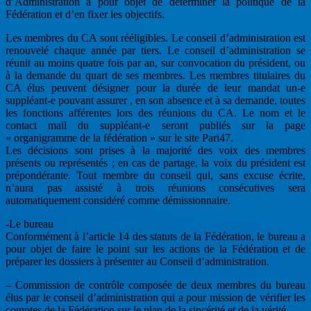
d’Administration a pour objet de déterminer la politique de la
Fédération et d’en fixer les objectifs.
Les membres du CA sont rééligibles. Le conseil d’administration est
renouvelé chaque année par tiers. Le conseil d’administration se
réunit au moins quatre fois par an, sur convocation du président, ou
à la demande du quart de ses membres. Les membres titulaires du
CA élus peuvent désigner pour la durée de leur mandat un-e
suppléant-e pouvant assurer , en son absence et à sa demande, toutes
les fonctions afférentes lors des réunions du CA. Le nom et le
contact mail du suppléant-e seront publiés sur la page
« organigramme de la fédération » sur le site Pari47.
Les décisions sont prises à la majorité des voix des membres
présents ou représentés ; en cas de partage, la voix du président est
prépondérante. Tout membre du conseil qui, sans excuse écrite,
n’aura pas assisté à trois réunions consécutives sera
automatiquement considéré comme démissionnaire.
-Le bureau
Conformément à l’article 14 des statuts de la Fédération, le bureau a
pour objet de faire le point sur les actions de la Fédération et de
préparer les dossiers à présenter au Conseil d’administration.
– Commission de contrôle composée de deux membres du bureau
élus par le conseil d’administration qui a pour mission de vérifier les
comptes de la Fédération sur le plan de la sincérité et de la vérité .