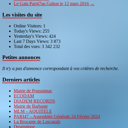
Le Gala Pari47au Galion le 12 mars 2016
→
Les visites du site
Online Visitors:
1
Today's Views:
255
Yesterday's Views:
424
Last 7 Days Views:
3 873
Total des vues:
3 342 232
Petites annonces
Il n'y a pas d'annonce correspondant à vos critères de recherche.
Derniers articles
Mairie de Poussignac
ECODAM
DIADEM RECORDS
Mairie de Barbaste
MLM – AQUITELE
PARI47 – Assemblée Générale 24 Février 2024
La Brocante de Lascanals
Dronistique