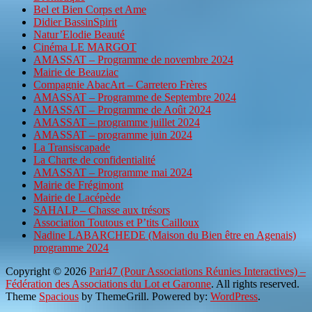
Bel et Bien Corps et Ame
Didier BassinSpirit
Natur’Elodie Beauté
Cinéma LE MARGOT
AMASSAT – Programme de novembre 2024
Mairie de Beauziac
Compagnie AbacArt – Carretero Frères
AMASSAT – Programme de Septembre 2024
AMASSAT – Programme de Août 2024
AMASSAT – programme juillet 2024
AMASSAT – programme juin 2024
La Transiscapade
La Charte de confidentialité
AMASSAT – Programme mai 2024
Mairie de Frégimont
Mairie de Lacépède
SAHALP – Chasse aux trésors
Association Toutous et P’tits Cailloux
Nadine LABARCHEDE (Maison du Bien être en Agenais)
programme 2024
Copyright © 2026
Pari47 (Pour Associations Réunies Interactives) –
Fédération des Associations du Lot et Garonne
. All rights reserved.
Theme
Spacious
by ThemeGrill. Powered by:
WordPress
.