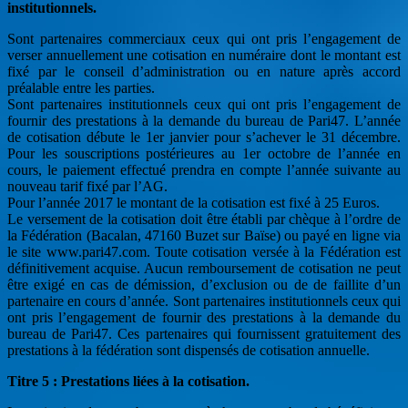
institutionnels.
Sont partenaires commerciaux ceux qui ont pris l’engagement de
verser annuellement une cotisation en numéraire dont le montant est
fixé par le conseil d’administration ou en nature après accord
préalable entre les parties.
Sont partenaires institutionnels ceux qui ont pris l’engagement de
fournir des prestations à la demande du bureau de Pari47. L’année
de cotisation débute le 1er janvier pour s’achever le 31 décembre.
Pour les souscriptions postérieures au 1er octobre de l’année en
cours, le paiement effectué prendra en compte l’année suivante au
nouveau tarif fixé par l’AG.
Pour l’année 2017 le montant de la cotisation est fixé à 25 Euros.
Le versement de la cotisation doit être établi par chèque à l’ordre de
la Fédération (Bacalan, 47160 Buzet sur Baïse) ou payé en ligne via
le site www.pari47.com. Toute cotisation versée à la Fédération est
définitivement acquise. Aucun remboursement de cotisation ne peut
être exigé en cas de démission, d’exclusion ou de de faillite d’un
partenaire en cours d’année. Sont partenaires institutionnels ceux qui
ont pris l’engagement de fournir des prestations à la demande du
bureau de Pari47. Ces partenaires qui fournissent gratuitement des
prestations à la fédération sont dispensés de cotisation annuelle.
Titre 5 : Prestations liées à la cotisation.