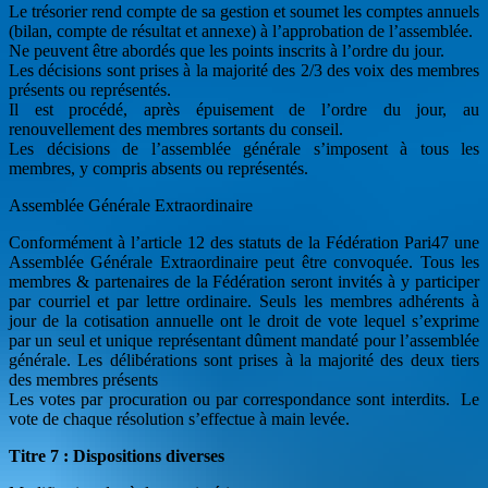
Le trésorier rend compte de sa gestion et soumet les comptes annuels
(bilan, compte de résultat et annexe) à l’approbation de l’assemblée.
Ne peuvent être abordés que les points inscrits à l’ordre du jour.
Les décisions sont prises à la majorité des 2/3 des voix des membres
présents ou représentés.
Il est procédé, après épuisement de l’ordre du jour, au
renouvellement des membres sortants du conseil.
Les décisions de l’assemblée générale s’imposent à tous les
membres, y compris absents ou représentés.
Assemblée Générale Extraordinaire
Conformément à l’article 12 des statuts de la Fédération Pari47 une
Assemblée Générale Extraordinaire peut être convoquée. Tous les
membres & partenaires de la Fédération seront invités à y participer
par courriel et par lettre ordinaire. Seuls les membres adhérents à
jour de la cotisation annuelle ont le droit de vote lequel s’exprime
par un seul et unique représentant dûment mandaté pour l’assemblée
générale. Les délibérations sont prises à la majorité des deux tiers
des membres présents
Les votes par procuration ou par correspondance sont interdits. Le
vote de chaque résolution s’effectue à main levée.
Titre 7 : Dispositions diverses