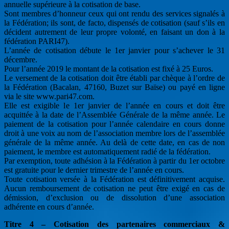
annuelle supérieure à la cotisation de base.
Sont membres d’honneur ceux qui ont rendu des services signalés à
la Fédération; ils sont, de facto, dispensés de cotisation (sauf s’ils en
décident autrement de leur propre volonté, en faisant un don à la
fédération PARI47).
L’année de cotisation débute le 1er janvier pour s’achever le 31
décembre.
Pour l’année 2019 le montant de la cotisation est fixé à 25 Euros.
Le versement de la cotisation doit être établi par chèque à l’ordre de
la Fédération (Bacalan, 47160, Buzet sur Baïse) ou payé en ligne
via le site www.pari47.com.
Elle est exigible le 1er janvier de l’année en cours et doit être
acquittée à la date de l’Assemblée Générale de la même année. Le
paiement de la cotisation pour l’année calendaire en cours donne
droit à une voix au nom de l’association membre lors de l’assemblée
générale de la même année. Au delà de cette date, en cas de non
paiement, le membre est automatiquement radié de la fédération.
Par exemption, toute adhésion à la Fédération à partir du 1er octobre
est gratuite pour le dernier trimestre de l’année en cours.
Toute cotisation versée à la Fédération est définitivement acquise.
Aucun remboursement de cotisation ne peut être exigé en cas de
démission, d’exclusion ou de dissolution d’une association
adhérente en cours d’année.
Titre 4 – Cotisation des partenaires commerciaux &