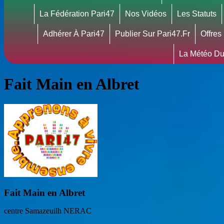
La Fédération Pari47
Nos Vidéos
Les Statuts
Adhérer À Pari47
Publier Sur Pari47.fr
Offres
La Météo Du
Fait Main en Albret
Fait Main en Albret
centre Samazeuilh NERAC