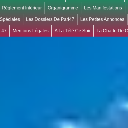
Règlement Intérieur
Organigramme
Les Manifestations
 Spéciales
Les Dossiers De Pari47
Les Petites Annonces
 47
Mentions Légales
A La Télé Ce Soir
La Charte De Co