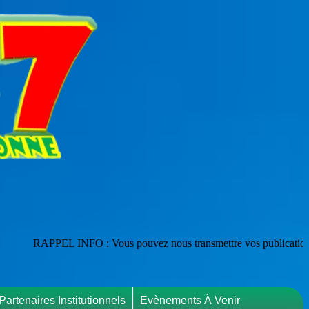
NFO : Vous pouvez nous transmettre vos publications en les adressant 
Partenaires Institutionnels
Evènements À Venir