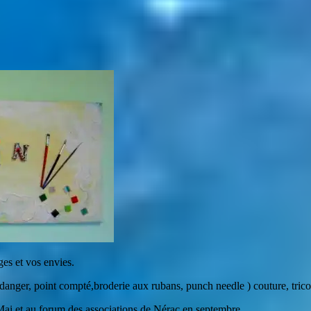
es et vos envies.
anger, point compté,broderie aux rubans, punch needle ) couture, trico
 Mai et au forum des associations de Nérac en septembre