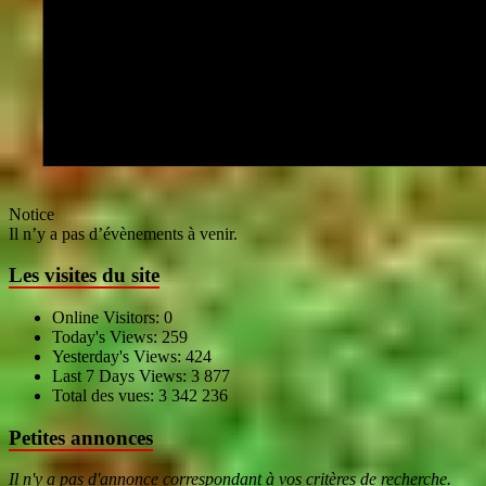
Notice
Il n’y a pas d’évènements à venir.
Les visites du site
Online Visitors:
0
Today's Views:
259
Yesterday's Views:
424
Last 7 Days Views:
3 877
Total des vues:
3 342 236
Petites annonces
Il n'y a pas d'annonce correspondant à vos critères de recherche.