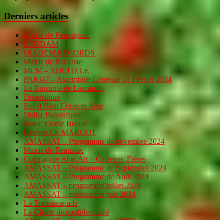
Derniers articles
Mairie de Poussignac
ECODAM
DIADEM RECORDS
Mairie de Barbaste
MLM – AQUITELE
PARI47 – Assemblée Générale 24 Février 2024
La Brocante de Lascanals
Dronistique
Bel et Bien Corps et Ame
Didier BassinSpirit
Natur’Elodie Beauté
Cinéma LE MARGOT
AMASSAT – Programme de novembre 2024
Mairie de Beauziac
Compagnie AbacArt – Carretero Frères
AMASSAT – Programme de Septembre 2024
AMASSAT – Programme de Août 2024
AMASSAT – programme juillet 2024
AMASSAT – programme juin 2024
La Transiscapade
La Charte de confidentialité