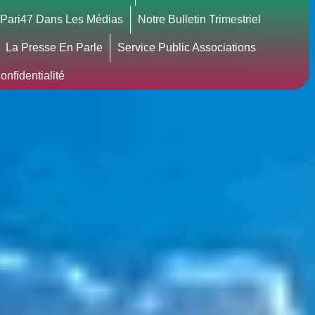
Pari47 Dans Les Médias
Notre Bulletin Trimestriel
La Presse En Parle
Service Public Associations
nfidentialité