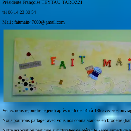
Présidente Françoise TEYTAU-TAROZZI
tél 06 14 23 30 54
Mail :
faitmain47600@gmail.com
Venez nous rejoindre le jeudi après midi de 14h à 18h avec vos ouvrag
Nous pourrons partager avec vous nos connaissances en broderie (hard
Notre association participe aux floralies de Nérac le 2eme samedi de