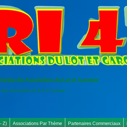
ération des Associations du Lot et Garonne
s Associations du Lot et Garonne
RAPPEL I
- Z)
Associations Par Thème
Partenaires Commerciaux