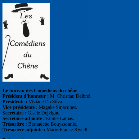
Le bureau des Comédiens du chêne
Président d’honneur :
M. Christian Delbrel.
Présidente :
Viviane Da Silva.
Vice-présidente :
Magalie Sirjacques.
Secrétaire :
Gisèle Delvigne.
Secrétaire adjointe :
Émilie Lamas.
Trésorière :
Bernadette Bouyssonnie.
Trésorière adjointe :
Marie-France Riveill.