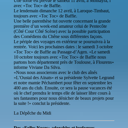
Une sortie est prévue le samedi 11 avril, à Montayra, l
avec «Toc Toc» de Baffie.
Le lendemain dimanche 12 avril, à Laroque-Timbaut,
toujours avec «Toc Toc» de Baffie.
Une belle parenthèse fut ouverte concernant la grande
première d’un week-end amateur celui de Pentecôte
(Côté Cour Côté Scène) avec la possible participation
des Comédiens du Chêne sous différentes façons.
Le périple des voyages en extérieur se poursuivra à la
rentrée. Voici les prochaines dates : le samedi 3 octobre
«Toc Toc» de Baffie au Passage-d’Agen. «Le samedi
10 octobre toujours avec «Toc Toc» de Baffie nous
partons hors département près de Toulouse, à Flourens»
informe Viviane Da Silva.
«Nous nous associerons avec le club des aînés
«L’Oustal des Aïnats» et sa présidente Sylvette Legrand
et notre mamie Péchambert pour fêter en septembre les
400 ans du club. Ensuite, ce sera la pause vacances été
où le chef prendra le temps elle de laisser libre cours à
ses fantasmes pour nous dénicher de beaux projets pour
la suite !» conclut la présidente.
La Dépêche du Midi
Des «Folles Noces» adorables et loufoques