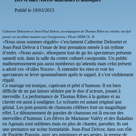
Publié le 19/03/2015
Catherine Delourtet et Jean-Paul Delvor, accompagnés de Thomas Ribes au clavier, ont fait
passer un excellent moment aux Cassipontins./ Photo DDM Ch. H.
«Nous nous sommes régalés» s’exclament Catherine Delourtet et
Jean-Paul Delvor à l’issue de leur prestation menée à un rythme
d’enfer. «Nous aussi», rétorquent tout de go les spectateurs présents
samedi soir, dans la salle du centre culturel cassipontin. Un public
malheureusement pas aussi nombreux qu’attendu mais celui présent
a adoré ces «Folles Noces». À entendre les rires et voir les
spectateurs se lever spontanément après le rappel, il s’est visiblement
régalé.
Ce mariage est tonique, captivant et pétri d’humour. Il est bien
difficile de ne pas laisser séduire par le duo d’acteurs, jouant à
merveille. La performance de Thomas Ribes à la guitare et au
clavier est aussi à souligner. Le scénario est autant original que
génial. Les pots-pourris de chansons célèbres font un magnifique
effet. Le détournement de paroles de chansons est là encore des
merveilles d’humour. Les élèves de Marianne Valéry et des Baladins
en Agenais sont sublimes mais en plus de chanter, parodier, ils ont
une prestance sur scène formidable. Jean-Paul Delvor, dans son rôle
de Paulette Poussin, avec ses mimiques et ses gestes, la reprise de