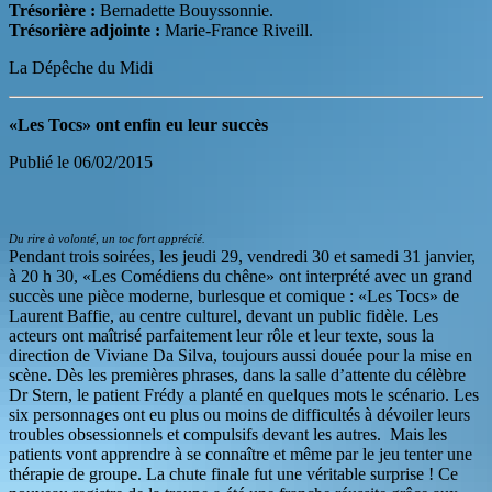
Trésorière :
Bernadette Bouyssonnie.
Trésorière adjointe :
Marie-France Riveill.
La Dépêche du Midi
«Les Tocs» ont enfin eu leur succès
Publié le 06/02/2015
Du rire à volonté, un toc fort apprécié.
Pendant trois soirées, les jeudi 29, vendredi 30 et samedi 31 janvier,
à 20 h 30, «Les Comédiens du chêne» ont interprété avec un grand
succès une pièce moderne, burlesque et comique : «Les Tocs» de
Laurent Baffie, au centre culturel, devant un public fidèle. Les
acteurs ont maîtrisé parfaitement leur rôle et leur texte, sous la
direction de Viviane Da Silva, toujours aussi douée pour la mise en
scène. Dès les premières phrases, dans la salle d’attente du célèbre
Dr Stern, le patient Frédy a planté en quelques mots le scénario. Les
six personnages ont eu plus ou moins de difficultés à dévoiler leurs
troubles obsessionnels et compulsifs devant les autres. Mais les
patients vont apprendre à se connaître et même par le jeu tenter une
thérapie de groupe. La chute finale fut une véritable surprise ! Ce