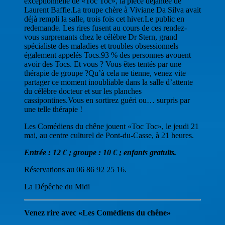
exceptionnelle de «Toc Toc», la pièce déjantée de
Laurent Baffie.La troupe chère à Viviane Da Silva avait
déjà rempli la salle, trois fois cet hiver.Le public en
redemande. Les rires fusent au cours de ces rendez-
vous surprenants chez le célèbre Dr Stern, grand
spécialiste des maladies et troubles obsessionnels
également appelés Tocs.93 % des personnes avouent
avoir des Tocs. Et vous ? Vous êtes tentés par une
thérapie de groupe ?Qu’à cela ne tienne, venez vite
partager ce moment inoubliable dans la salle d’attente
du célèbre docteur et sur les planches
cassipontines.Vous en sortirez guéri ou… surpris par
une telle thérapie !
Les Comédiens du chêne jouent «Toc Toc», le jeudi 21
mai, au centre culturel de Pont-du-Casse, à 21 heures.
Entrée : 12 € ; groupe : 10 € ; enfants gratuits.
Réservations au 06 86 92 25 16.
La Dépêche du Midi
Venez rire avec «Les Comédiens du chêne»