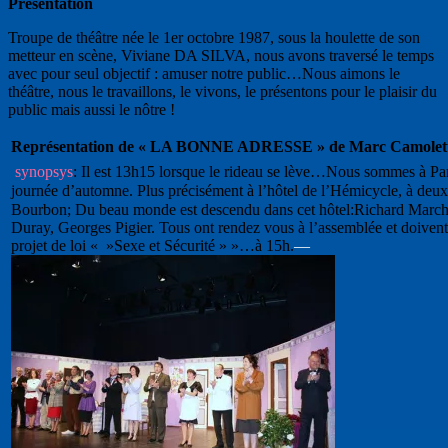
Présentation
Troupe de théâtre née le 1er octobre 1987, sous la houlette de son
metteur en scène, Viviane DA SILVA, nous avons traversé le temps
avec pour seul objectif : amuser notre public…Nous aimons le
théâtre, nous le travaillons, le vivons, le présentons pour le plaisir du
public mais aussi le nôtre !
Représentation de « LA BONNE ADRESSE » de Marc Camolet
synopsys
: Il est 13h15 lorsque le rideau se lève…Nous sommes à Par
journée d’automne. Plus précisément à l’hôtel de l’Hémicycle, à deux
Bourbon; Du beau monde est descendu dans cet hôtel:
Richard Marche
Duray, Georges Pigier. Tous ont rendez vous à l’assemblée et doivent
projet de loi « »Sexe et Sécurité » »…à 15h.
—