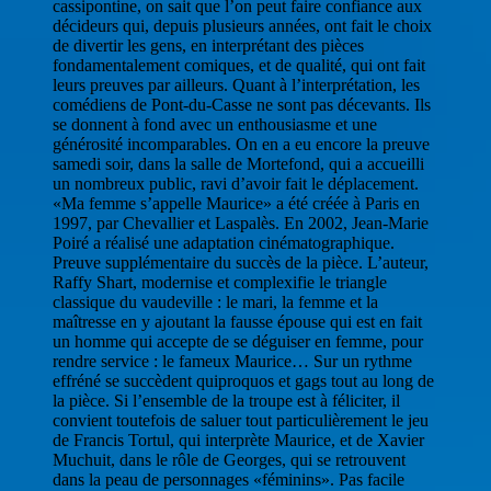
cassipontine, on sait que l’on peut faire confiance aux
décideurs qui, depuis plusieurs années, ont fait le choix
de divertir les gens, en interprétant des pièces
fondamentalement comiques, et de qualité, qui ont fait
leurs preuves par ailleurs. Quant à l’interprétation, les
comédiens de Pont-du-Casse ne sont pas décevants. Ils
se donnent à fond avec un enthousiasme et une
générosité incomparables. On en a eu encore la preuve
samedi soir, dans la salle de Mortefond, qui a accueilli
un nombreux public, ravi d’avoir fait le déplacement.
«Ma femme s’appelle Maurice» a été créée à Paris en
1997, par Chevallier et Laspalès. En 2002, Jean-Marie
Poiré a réalisé une adaptation cinématographique.
Preuve supplémentaire du succès de la pièce. L’auteur,
Raffy Shart, modernise et complexifie le triangle
classique du vaudeville : le mari, la femme et la
maîtresse en y ajoutant la fausse épouse qui est en fait
un homme qui accepte de se déguiser en femme, pour
rendre service : le fameux Maurice… Sur un rythme
effréné se succèdent quiproquos et gags tout au long de
la pièce. Si l’ensemble de la troupe est à féliciter, il
convient toutefois de saluer tout particulièrement le jeu
de Francis Tortul, qui interprète Maurice, et de Xavier
Muchuit, dans le rôle de Georges, qui se retrouvent
dans la peau de personnages «féminins». Pas facile