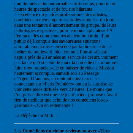
traditionnels et incontournables trois coups, pour deux
heures de spectacle et de fou rire hilarants !
L’excellence du jeu très professionnel des artistes,
combinée au thème «permissif» des «toqués» du jour
dans une tentative d’autotraitement de groupe, de leurs
pathologies respectives, pour le moins «pliantes» ! A
l’entracte, les commentaires allaient bon train, d’un
public déjà conquis des savoureuses situations
admirablement mises en scène par la directrice de ce
théâtre de boulevard, bien connu à Pont-du-Casse
depuis près de 28 années au service de cet art, vraiment
pas facile qu’est celui de jouer la comédie et surtout «de
faire rire», rappelait-elle en baisser de rideau. Mission
hautement accomplie, samedi soir au Passage-
d’Agen. D’aucuns, en rentrant chez eux et se
connectant sur «Paris Première» ont eu la surprise de
voir cette pièce diffusée vers 2 heures. Le moins que
l’on puisse dire est que «le jeu d’acteur proposé n’avait
rien de meilleur que celui de nos comédiens lot-et-
garonnais». On en redemande !
La Dépêche du Midi
Les Comédiens du chêne reviennent avec «Tocs