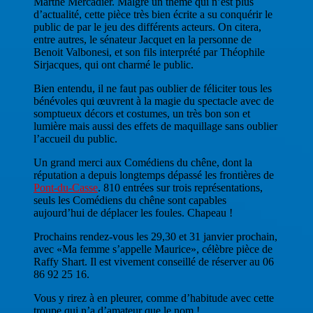
Marthe Mercadier. Malgré un thème qui n’est plus
d’actualité, cette pièce très bien écrite a su conquérir le
public de par le jeu des différents acteurs. On citera,
entre autres, le sénateur Jacquet en la personne de
Benoit Valbonesi, et son fils interprété par Théophile
Sirjacques, qui ont charmé le public.
Bien entendu, il ne faut pas oublier de féliciter tous les
bénévoles qui œuvrent à la magie du spectacle avec de
somptueux décors et costumes, un très bon son et
lumière mais aussi des effets de maquillage sans oublier
l’accueil du public.
Un grand merci aux Comédiens du chêne, dont la
réputation a depuis longtemps dépassé les frontières de
Pont-du-Casse
. 810 entrées sur trois représentations,
seuls les Comédiens du chêne sont capables
aujourd’hui de déplacer les foules. Chapeau !
Prochains rendez-vous les 29,30 et 31 janvier prochain,
avec «Ma femme s’appelle Maurice», célèbre pièce de
Raffy Shart. Il est vivement conseillé de réserver au 06
86 92 25 16.
Vous y rirez à en pleurer, comme d’habitude avec cette
troupe qui n’a d’amateur que le nom !