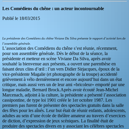
Les Comédiens du chêne : un acteur incontournable
Publié le 18/03/2015
La présidente des Comédiens du chêne Viviane Da Silva présente le rapport d’activité lors de
l’assemblée générale.
L’association des Comédiens du chêne s’est réunie, récemment,
pour son assemblée générale. Dès le début de la séance, la
présidente et metteur en scène Viviane Da Silva, après avoir
souhaité la bienvenue aux présents, a ouvert une parenthèse en
faisant deux clins d’œil : l’un vers Didier Sirjacques, époux de la
vice-présidente Magalie (et photographe de la troupe) accidenté
grièvement à vélo dernièrement et encore aujourd’hui dans un état
critique, mais aussi vers un de leur ami «bricoleur» emporté par une
longue maladie, Bernard Brock.Après avoir écouté Jean-Michel
Marcenach, adjoint à la culture, la présidente a présenté l’association
cassipontine, de type loi 1901 créée le 1er octobre 1987. Les
premiers pas furent de présenter des spectacles gratuits dans la salle
des fêtes pour les aînés. Leur but était de réunir enfants, adolescents,
adultes au sein d’une école de théâtre amateur au travers d’exercices
de diction, d’expression de jeux scéniques. La finalité était de
produire des spectacles divers en y associant les célèbres spectacles