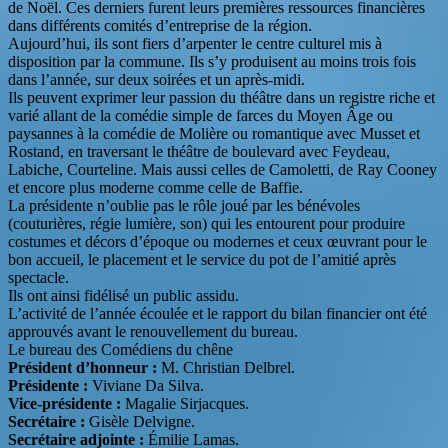
de Noël. Ces derniers furent leurs premières ressources financières
dans différents comités d’entreprise de la région.
Aujourd’hui, ils sont fiers d’arpenter le centre culturel mis à
disposition par la commune. Ils s’y produisent au moins trois fois
dans l’année, sur deux soirées et un après-midi.
Ils peuvent exprimer leur passion du théâtre dans un registre riche et
varié allant de la comédie simple de farces du Moyen Âge ou
paysannes à la comédie de Molière ou romantique avec Musset et
Rostand, en traversant le théâtre de boulevard avec Feydeau,
Labiche, Courteline. Mais aussi celles de Camoletti, de Ray Cooney
et encore plus moderne comme celle de Baffie.
La présidente n’oublie pas le rôle joué par les bénévoles
(couturières, régie lumière, son) qui les entourent pour produire
costumes et décors d’époque ou modernes et ceux œuvrant pour le
bon accueil, le placement et le service du pot de l’amitié après
spectacle.
Ils ont ainsi fidélisé un public assidu.
L’activité de l’année écoulée et le rapport du bilan financier ont été
approuvés avant le renouvellement du bureau.
Le bureau des Comédiens du chêne
Président d’honneur :
M. Christian Delbrel.
Présidente :
Viviane Da Silva.
Vice-présidente :
Magalie Sirjacques.
Secrétaire :
Gisèle Delvigne.
Secrétaire adjointe :
Émilie Lamas.