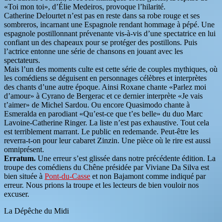
«Toi mon toi», d’Élie Medeiros, provoque l’hilarité.
Catherine Delourtet n’est pas en reste dans sa robe rouge et ses
sombreros, incarnant une Espagnole rendant hommage à pépé. Une
espagnole postillonnant prévenante vis-à-vis d’une spectatrice en lui
confiant un des chapeaux pour se protéger des postillons. Puis
l’actrice entonne une série de chansons en jouant avec les
spectateurs.
Mais l’un des moments culte est cette série de couples mythiques, où
les comédiens se déguisent en personnages célèbres et interprètes
des chants d’une autre époque. Ainsi Roxane chante «Parlez moi
d’amour» à Cyrano de Bergerac et ce dernier interprète «Je vais
t’aimer» de Michel Sardou. Ou encore Quasimodo chante à
Esmeralda en parodiant «Qu’est-ce que t’es belle» du duo Marc
Lavoine-Catherine Ringer. La liste n’est pas exhaustive. Tout cela
est terriblement marrant. Le public en redemande. Peut-être les
reverra-t-on pour leur cabaret Zinzin. Une pièce où le rire est aussi
omniprésent.
Erratum.
Une erreur s’est glissée dans notre précédente édition. La
troupe des comédiens du Chêne présidée par Viviane Da Silva est
bien située à
Pont-du-Casse
et non Bajamont comme indiqué par
erreur. Nous prions la troupe et les lecteurs de bien vouloir nos
excuser.
La Dépêche du Midi