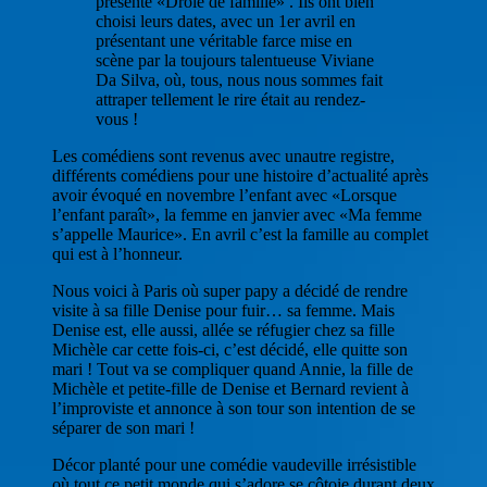
présenté «Drôle de famille» . Ils ont bien
choisi leurs dates, avec un 1er avril en
présentant une véritable farce mise en
scène par la toujours talentueuse Viviane
Da Silva, où, tous, nous nous sommes fait
attraper tellement le rire était au rendez-
vous !
Les comédiens sont revenus avec unautre registre,
différents comédiens pour une histoire d’actualité après
avoir évoqué en novembre l’enfant avec «Lorsque
l’enfant paraît», la femme en janvier avec «Ma femme
s’appelle Maurice». En avril c’est la famille au complet
qui est à l’honneur.
Nous voici à Paris où super papy a décidé de rendre
visite à sa fille Denise pour fuir… sa femme. Mais
Denise est, elle aussi, allée se réfugier chez sa fille
Michèle car cette fois-ci, c’est décidé, elle quitte son
mari ! Tout va se compliquer quand Annie, la fille de
Michèle et petite-fille de Denise et Bernard revient à
l’improviste et annonce à son tour son intention de se
séparer de son mari !
Décor planté pour une comédie vaudeville irrésistible
où tout ce petit monde qui s’adore se côtoie durant deux