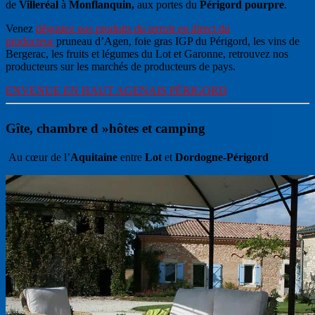
de
Villeréal
à
Monflanquin,
aux portes du
Périgord pourpre
.
Venez
dégustez nos produits du terroir en direct du
producteur
pruneau d’Agen, foie gras IGP du Périgord, les vins de
Bergerac, les fruits et légumes du Lot et Garonne, retrouvez nos
producteurs sur les marchés de producteurs de pays.
ENVENUE EN HAUT AGENAIS PÉRIGORD
Gîte, chambre d »hôtes et camping
Au cœur de l’
Aquitaine
entre
Lot
et
Dordogne-Périgord