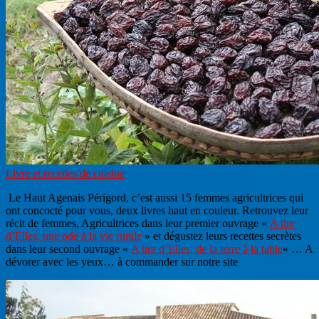
Livre et recettes de cuisine
Le Haut Agenais Périgord, c’est aussi 15 femmes agricultrices qui
ont concocté pour vous, deux livres haut en couleur. Retrouvez leur
récit de femmes, Agricultrices dans leur premier ouvrage «
A tire
d’Elles, une ode à la vie rurale
» et dégustez leurs recettes secrètes
dans leur second ouvrage «
A tire d’Elles, de la terre à la table
« … A
dévorer avec les yeux… à commander sur notre site