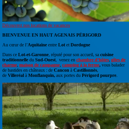
Découvrez nos locations de vacances
BIENVENUE EN
HAUT AGENAIS PÉRIGORD
Au cœur de l’
Aquitaine
entre
Lot
et
Dordogne
Dans ce
Lot-et-Garonne
, réputé pour son accueil, sa
cuisine
traditionnelle
du
Sud-Ouest
, venez en
chambre d’hôtes
,
gîtes de
charme
,
maison de campagne
,
camping à la ferme
,
vous balader
de bastides en châteaux : de
Cancon
à
Castillonnès
,
de
Villeréal
à
Monflanquin,
aux portes du
Périgord pourpre
.