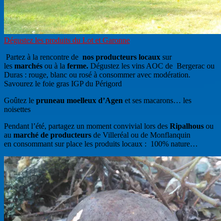
Dégustez les produits du Lot et Garonne
Partez à la rencontre de
nos producteurs locaux
sur
les
marchés
ou à la
ferme.
Dégustez les vins AOC de Bergerac ou
Duras : rouge, blanc ou rosé à consommer avec modération.
Savourez le foie gras IGP du Périgord
Goûtez le
pruneau moelleux d’Agen
et ses macarons… les
noisettes
Pendant l’été, partagez un moment convivial lors des
Ripalhous
ou
au
marché de producteurs
de Villeréal ou de Monflanquin
en consommant sur place les produits locaux : 100% nature…