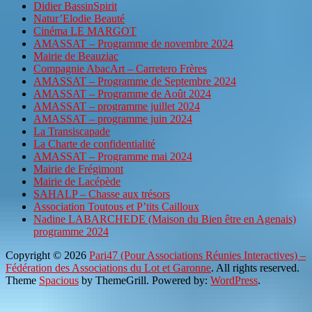
Didier BassinSpirit
Natur’Elodie Beauté
Cinéma LE MARGOT
AMASSAT – Programme de novembre 2024
Mairie de Beauziac
Compagnie AbacArt – Carretero Frères
AMASSAT – Programme de Septembre 2024
AMASSAT – Programme de Août 2024
AMASSAT – programme juillet 2024
AMASSAT – programme juin 2024
La Transiscapade
La Charte de confidentialité
AMASSAT – Programme mai 2024
Mairie de Frégimont
Mairie de Lacépède
SAHALP – Chasse aux trésors
Association Toutous et P’tits Cailloux
Nadine LABARCHEDE (Maison du Bien être en Agenais)
programme 2024
Copyright © 2026
Pari47 (Pour Associations Réunies Interactives) –
Fédération des Associations du Lot et Garonne
. All rights reserved.
Theme
Spacious
by ThemeGrill. Powered by:
WordPress
.