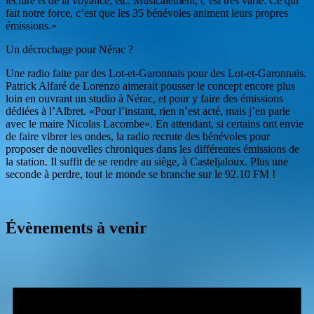
lecture et de la voyance, etc. Musicalement, c’est très varié. Ce qui
fait notre force, c’est que les 35 bénévoles animent leurs propres
émissions.»
Un décrochage pour Nérac ?
Une radio faite par des Lot-et-Garonnais pour des Lot-et-Garonnais.
Patrick Alfaré de Lorenzo aimerait pousser le concept encore plus
loin en ouvrant un studio à Nérac, et pour y faire des émissions
dédiées à l’Albret. «Pour l’instant, rien n’est acté, mais j’en parle
avec le maire Nicolas Lacombe». En attendant, si certains ont envie
de faire vibrer les ondes, la radio recrute des bénévoles pour
proposer de nouvelles chroniques dans les différentes émissions de
la station. Il suffit de se rendre au siège, à Casteljaloux. Plus une
seconde à perdre, tout le monde se branche sur le 92.10 FM !
Évènements à venir