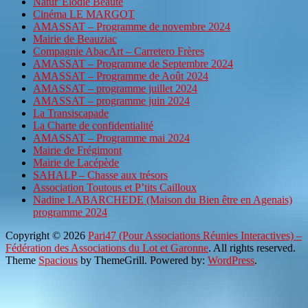
Natur’Elodie Beauté
Cinéma LE MARGOT
AMASSAT – Programme de novembre 2024
Mairie de Beauziac
Compagnie AbacArt – Carretero Frères
AMASSAT – Programme de Septembre 2024
AMASSAT – Programme de Août 2024
AMASSAT – programme juillet 2024
AMASSAT – programme juin 2024
La Transiscapade
La Charte de confidentialité
AMASSAT – Programme mai 2024
Mairie de Frégimont
Mairie de Lacépède
SAHALP – Chasse aux trésors
Association Toutous et P’tits Cailloux
Nadine LABARCHEDE (Maison du Bien être en Agenais)
programme 2024
Copyright © 2026
Pari47 (Pour Associations Réunies Interactives) –
Fédération des Associations du Lot et Garonne
. All rights reserved.
Theme
Spacious
by ThemeGrill. Powered by:
WordPress
.