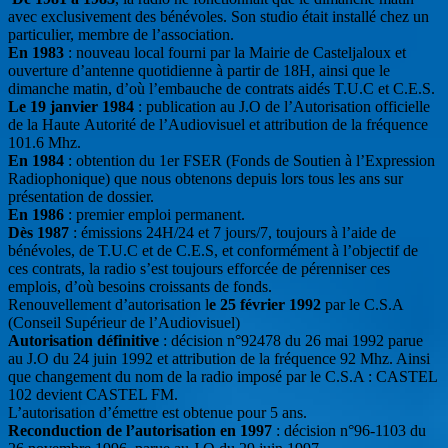
avec exclusivement des bénévoles. Son studio était installé chez un
particulier, membre de l’association.
En 1983
: nouveau local fourni par la Mairie de Casteljaloux et
ouverture d’antenne quotidienne à partir de 18H, ainsi que le
dimanche matin, d’où l’embauche de contrats aidés T.U.C et C.E.S.
Le 19 janvier 1984
: publication au J.O de l’Autorisation officielle
de la Haute Autorité de l’Audiovisuel et attribution de la fréquence
101.6 Mhz.
En 1984
: obtention du 1er FSER (Fonds de Soutien à l’Expression
Radiophonique) que nous obtenons depuis lors tous les ans sur
présentation de dossier.
En 1986
: premier emploi permanent.
Dès 1987
: émissions 24H/24 et 7 jours/7, toujours à l’aide de
bénévoles, de T.U.C et de C.E.S, et conformément à l’objectif de
ces contrats, la radio s’est toujours efforcée de pérenniser ces
emplois, d’où besoins croissants de fonds.
Renouvellement d’autorisation l
e 25 février 1992
par le C.S.A
(Conseil Supérieur de l’Audiovisuel)
Autorisation définitive
: décision n°92478 du 26 mai 1992 parue
au J.O du 24 juin 1992 et attribution de la fréquence 92 Mhz. Ainsi
que changement du nom de la radio imposé par le C.S.A : CASTEL
102 devient CASTEL FM.
L’autorisation d’émettre est obtenue pour 5 ans.
Reconduction de l’autorisation en 1997
: décision n°96-1103 du