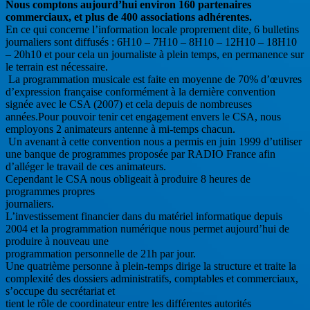
Nous comptons aujourd’hui environ 160 partenaires
commerciaux, et plus de 400 associations adhérentes.
En ce qui concerne l’information locale proprement dite, 6 bulletins
journaliers sont diffusés : 6H10 – 7H10 – 8H10 – 12H10 – 18H10
– 20h10 et pour cela un journaliste à plein temps, en permanence sur
le terrain est nécessaire.
La programmation musicale est faite en moyenne de 70% d’œuvres
d’expression française conformément à la dernière convention
signée avec le CSA (2007) et cela depuis de nombreuses
années.Pour pouvoir tenir cet engagement envers le CSA, nous
employons 2 animateurs antenne à mi-temps chacun.
Un avenant à cette convention nous a permis en juin 1999 d’utiliser
une banque de programmes proposée par RADIO France afin
d’alléger le travail de ces animateurs.
Cependant le CSA nous obligeait à produire 8 heures de
programmes propres
journaliers.
L’investissement financier dans du matériel informatique depuis
2004 et la programmation numérique nous permet aujourd’hui de
produire à nouveau une
programmation personnelle de 21h par jour.
Une quatrième personne à plein-temps dirige la structure et traite la
complexité des dossiers administratifs, comptables et commerciaux,
s’occupe du secrétariat et
tient le rôle de coordinateur entre les différentes autorités