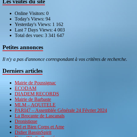
Les visites du site
Online Visitors:
0
Today's Views:
94
Yesterday's Views:
1 162
Last 7 Days Views:
4 003
Total des vues:
3 341 647
Petites annonces
Il n'y a pas d'annonce correspondant à vos critères de recherche.
Derniers articles
Mairie de Poussignac
ECODAM
DIADEM RECORDS
Mairie de Barbaste
MLM – AQUITELE
PARI47 – Assemblée Générale 24 Février 2024
La Brocante de Lascanals
Dronistique
Bel et Bien Corps et Ame
Didier BassinSpirit