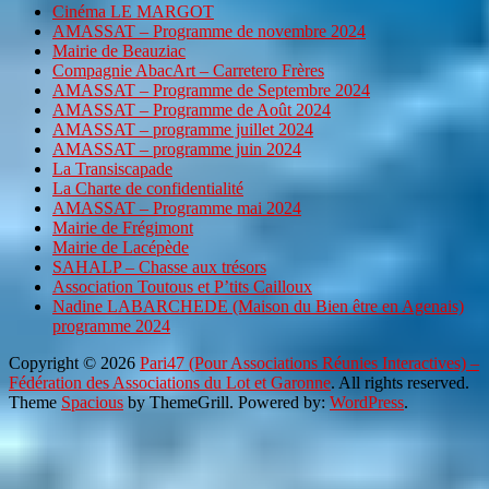
Cinéma LE MARGOT
AMASSAT – Programme de novembre 2024
Mairie de Beauziac
Compagnie AbacArt – Carretero Frères
AMASSAT – Programme de Septembre 2024
AMASSAT – Programme de Août 2024
AMASSAT – programme juillet 2024
AMASSAT – programme juin 2024
La Transiscapade
La Charte de confidentialité
AMASSAT – Programme mai 2024
Mairie de Frégimont
Mairie de Lacépède
SAHALP – Chasse aux trésors
Association Toutous et P’tits Cailloux
Nadine LABARCHEDE (Maison du Bien être en Agenais)
programme 2024
Copyright © 2026
Pari47 (Pour Associations Réunies Interactives) –
Fédération des Associations du Lot et Garonne
. All rights reserved.
Theme
Spacious
by ThemeGrill. Powered by:
WordPress
.