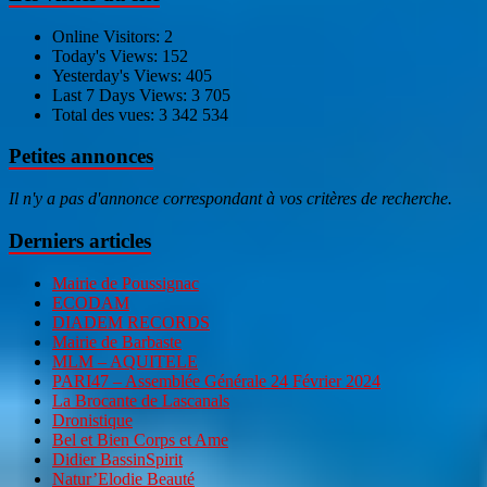
Online Visitors:
2
Today's Views:
152
Yesterday's Views:
405
Last 7 Days Views:
3 705
Total des vues:
3 342 534
Petites annonces
Il n'y a pas d'annonce correspondant à vos critères de recherche.
Derniers articles
Mairie de Poussignac
ECODAM
DIADEM RECORDS
Mairie de Barbaste
MLM – AQUITELE
PARI47 – Assemblée Générale 24 Février 2024
La Brocante de Lascanals
Dronistique
Bel et Bien Corps et Ame
Didier BassinSpirit
Natur’Elodie Beauté