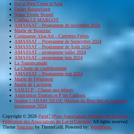
Bel et Bien Corps et Ame
Didier BassinSpirit
Natur’Elodie Beauté
Cinéma LE MARGOT
AMASSAT – Programme de novembre 2024
Mairie de Beauziac
Compagnie AbacArt – Carretero Frères
AMASSAT – Programme de Septembre 2024
AMASSAT – Programme de Août 2024
AMASSAT – programme juillet 2024
AMASSAT – programme juin 2024
La Transiscapade
La Charte de confidentialité
AMASSAT – Programme mai 2024
Mairie de Frégimont
Mairie de Lacépède
SAHALP – Chasse aux trésors
Association Toutous et P’tits Cailloux
Nadine LABARCHEDE (Maison du Bien être en Agenais)
programme 2024
Copyright © 2026
Pari47 (Pour Associations Réunies Interactives) –
Fédération des Associations du Lot et Garonne
. All rights reserved.
Theme
Spacious
by ThemeGrill. Powered by:
WordPress
.