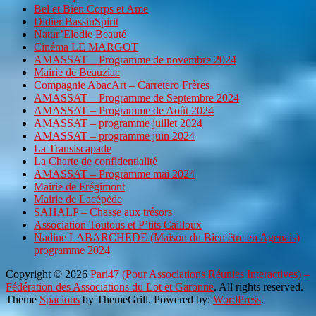
Bel et Bien Corps et Ame
Didier BassinSpirit
Natur’Elodie Beauté
Cinéma LE MARGOT
AMASSAT – Programme de novembre 2024
Mairie de Beauziac
Compagnie AbacArt – Carretero Frères
AMASSAT – Programme de Septembre 2024
AMASSAT – Programme de Août 2024
AMASSAT – programme juillet 2024
AMASSAT – programme juin 2024
La Transiscapade
La Charte de confidentialité
AMASSAT – Programme mai 2024
Mairie de Frégimont
Mairie de Lacépède
SAHALP – Chasse aux trésors
Association Toutous et P’tits Cailloux
Nadine LABARCHEDE (Maison du Bien être en Agenais)
programme 2024
Copyright © 2026
Pari47 (Pour Associations Réunies Interactives) –
Fédération des Associations du Lot et Garonne
. All rights reserved.
Theme
Spacious
by ThemeGrill. Powered by:
WordPress
.