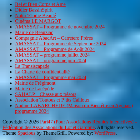
Bel et Bien Corps et Ame
Didier BassinSpirit
Natur’Elodie Beauté
Cinéma LE MARGOT
AMASSAT – Programme de novembre 2024
Mairie de Beauziac
Compagnie AbacArt – Carretero Frères
AMASSAT – Programme de Septembre 2024
AMASSAT – Programme de Août 2024
AMASSAT – programme juillet 2024
AMASSAT – programme juin 2024
La Transiscapade
La Charte de confidentialité
AMASSAT – Programme mai 2024
Mairie de Frégimont
Mairie de Lacépède
SAHALP – Chasse aux trésors
Association Toutous et P’tits Cailloux
Nadine LABARCHEDE (Maison du Bien être en Agenais)
programme 2024
Copyright © 2026
Pari47 (Pour Associations Réunies Interactives) –
Fédération des Associations du Lot et Garonne
. All rights reserved.
Theme
Spacious
by ThemeGrill. Powered by:
WordPress
.