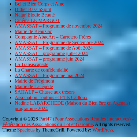
Bel et Bien Corps et Ame
Didier BassinSpirit
Natur’Elodie Beauté
Cinéma LE MARGOT
AMASSAT – Programme de novembre 2024
Mairie de Beauziac
Compagnie AbacArt – Carretero Frères
AMASSAT – Programme de Septembre 2024
AMASSAT – Programme de Août 2024
AMASSAT – programme juillet 2024
AMASSAT – programme juin 2024
La Transiscapade
La Charte de confidentialité
AMASSAT – Programme mai 2024
Mairie de Frégimont
Mairie de Lacépède
SAHALP – Chasse aux trésors
Association Toutous et P’tits Cailloux
Nadine LABARCHEDE (Maison du Bien être en Agenais)
programme 2024
Copyright © 2026
Pari47 (Pour Associations Réunies Interactives) –
Fédération des Associations du Lot et Garonne
. All rights reserved.
Theme
Spacious
by ThemeGrill. Powered by:
WordPress
.