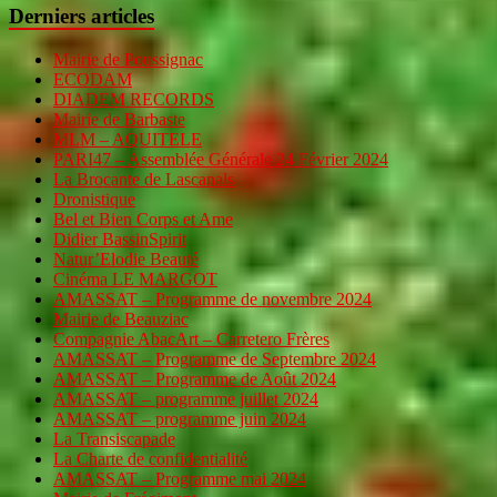
Derniers articles
Mairie de Poussignac
ECODAM
DIADEM RECORDS
Mairie de Barbaste
MLM – AQUITELE
PARI47 – Assemblée Générale 24 Février 2024
La Brocante de Lascanals
Dronistique
Bel et Bien Corps et Ame
Didier BassinSpirit
Natur’Elodie Beauté
Cinéma LE MARGOT
AMASSAT – Programme de novembre 2024
Mairie de Beauziac
Compagnie AbacArt – Carretero Frères
AMASSAT – Programme de Septembre 2024
AMASSAT – Programme de Août 2024
AMASSAT – programme juillet 2024
AMASSAT – programme juin 2024
La Transiscapade
La Charte de confidentialité
AMASSAT – Programme mai 2024