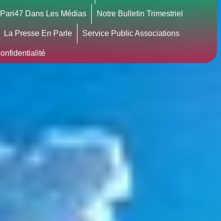
Pari47 Dans Les Médias
Notre Bulletin Trimestriel
La Presse En Parle
Service Public Associations
nfidentialité