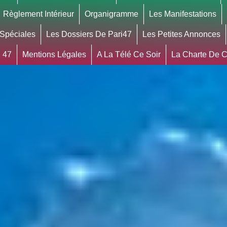
Règlement Intérieur
Organigramme
Les Manifestations
 Spéciales
Les Dossiers De Pari47
Les Petites Annonces
 47
Mentions Légales
A La Télé Ce Soir
La Charte De Co