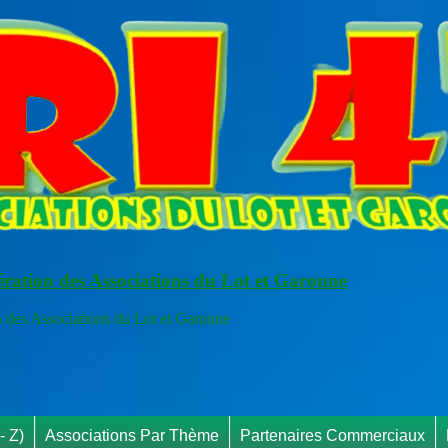
ération des Associations du Lot et Garonne
s Associations du Lot et Garonne
RAP
- Z)
Associations Par Thème
Partenaires Commerciaux