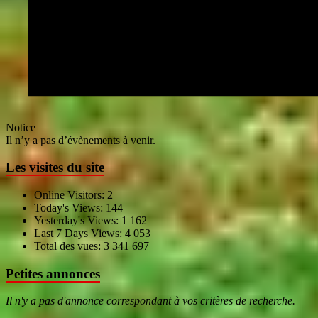
Notice
Il n’y a pas d’évènements à venir.
Les visites du site
Online Visitors:
2
Today's Views:
144
Yesterday's Views:
1 162
Last 7 Days Views:
4 053
Total des vues:
3 341 697
Petites annonces
Il n'y a pas d'annonce correspondant à vos critères de recherche.