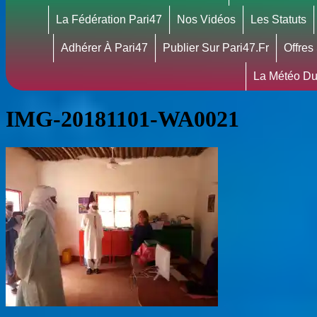
La Fédération Pari47
Nos Vidéos
Les Statuts
Adhérer À Pari47
Publier Sur Pari47.fr
Offres
La Météo Du
IMG-20181101-WA0021