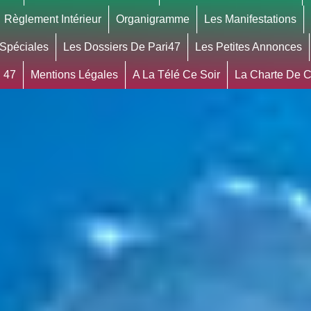
Règlement Intérieur
Organigramme
Les Manifestations
 Spéciales
Les Dossiers De Pari47
Les Petites Annonces
 47
Mentions Légales
A La Télé Ce Soir
La Charte De Co