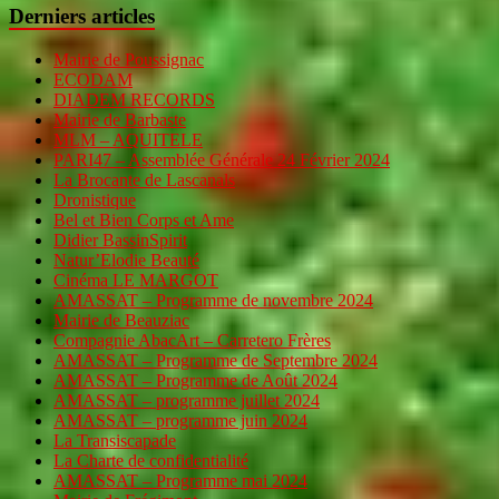
Derniers articles
Mairie de Poussignac
ECODAM
DIADEM RECORDS
Mairie de Barbaste
MLM – AQUITELE
PARI47 – Assemblée Générale 24 Février 2024
La Brocante de Lascanals
Dronistique
Bel et Bien Corps et Ame
Didier BassinSpirit
Natur’Elodie Beauté
Cinéma LE MARGOT
AMASSAT – Programme de novembre 2024
Mairie de Beauziac
Compagnie AbacArt – Carretero Frères
AMASSAT – Programme de Septembre 2024
AMASSAT – Programme de Août 2024
AMASSAT – programme juillet 2024
AMASSAT – programme juin 2024
La Transiscapade
La Charte de confidentialité
AMASSAT – Programme mai 2024