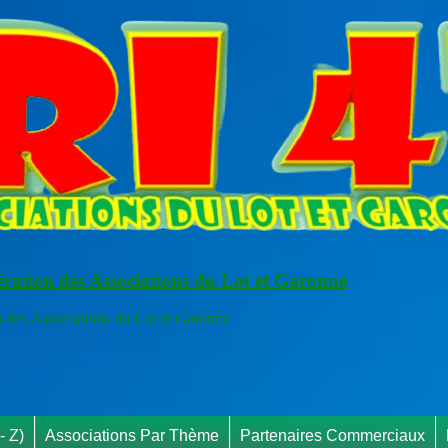
ération des Associations du Lot et Garonne
s Associations du Lot et Garonne
- Z)
Associations Par Thème
Partenaires Commerciaux