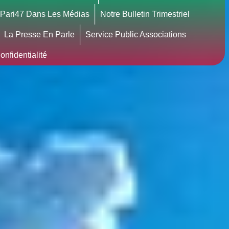
Pari47 Dans Les Médias
Notre Bulletin Trimestriel
La Presse En Parle
Service Public Associations
nfidentialité