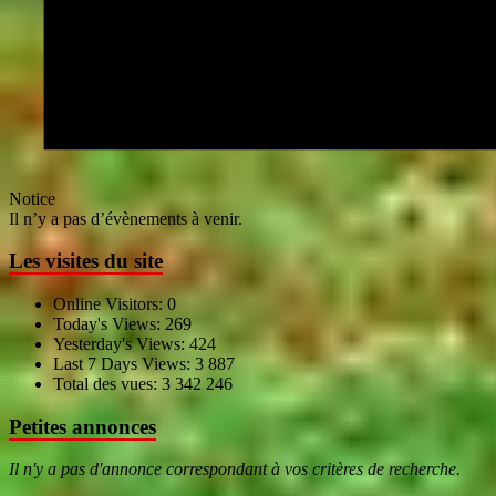
Notice
Il n’y a pas d’évènements à venir.
Les visites du site
Online Visitors:
0
Today's Views:
269
Yesterday's Views:
424
Last 7 Days Views:
3 887
Total des vues:
3 342 246
Petites annonces
Il n'y a pas d'annonce correspondant à vos critères de recherche.