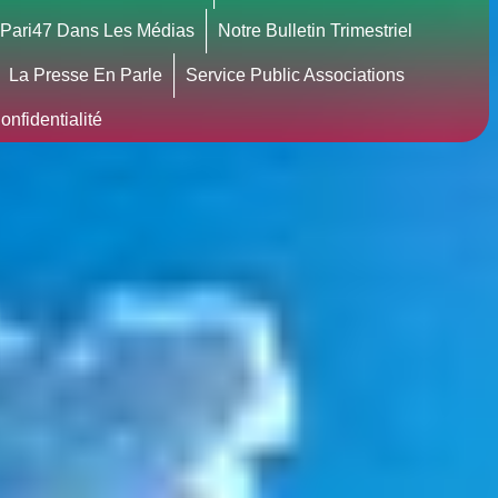
Pari47 Dans Les Médias
Notre Bulletin Trimestriel
La Presse En Parle
Service Public Associations
nfidentialité