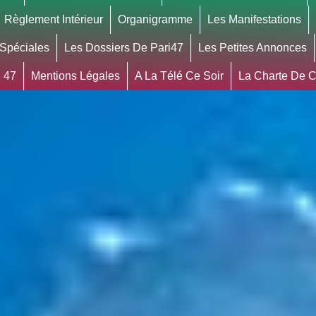
Règlement Intérieur
Organigramme
Les Manifestations
 Spéciales
Les Dossiers De Pari47
Les Petites Annonces
 47
Mentions Légales
A La Télé Ce Soir
La Charte De Co