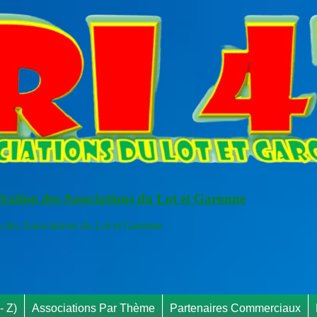
ération des Associations du Lot et Garonne
s Associations du Lot et Garonne
RAPP
- Z)
Associations Par Thème
Partenaires Commerciaux