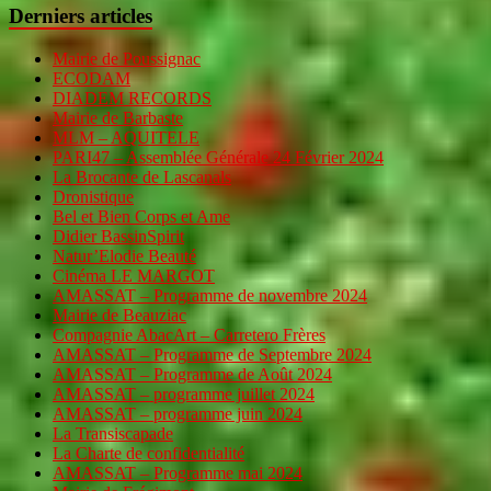
Derniers articles
Mairie de Poussignac
ECODAM
DIADEM RECORDS
Mairie de Barbaste
MLM – AQUITELE
PARI47 – Assemblée Générale 24 Février 2024
La Brocante de Lascanals
Dronistique
Bel et Bien Corps et Ame
Didier BassinSpirit
Natur’Elodie Beauté
Cinéma LE MARGOT
AMASSAT – Programme de novembre 2024
Mairie de Beauziac
Compagnie AbacArt – Carretero Frères
AMASSAT – Programme de Septembre 2024
AMASSAT – Programme de Août 2024
AMASSAT – programme juillet 2024
AMASSAT – programme juin 2024
La Transiscapade
La Charte de confidentialité
AMASSAT – Programme mai 2024