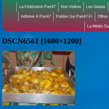
La Fédération Pari47
Nos Vidéos
Les Statuts
Adhérer À Pari47
Publier Sur Pari47.fr
Offres
La Météo Du
DSCN6561 [1600×1200]