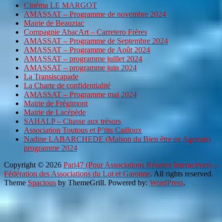
Cinéma LE MARGOT
AMASSAT – Programme de novembre 2024
Mairie de Beauziac
Compagnie AbacArt – Carretero Frères
AMASSAT – Programme de Septembre 2024
AMASSAT – Programme de Août 2024
AMASSAT – programme juillet 2024
AMASSAT – programme juin 2024
La Transiscapade
La Charte de confidentialité
AMASSAT – Programme mai 2024
Mairie de Frégimont
Mairie de Lacépède
SAHALP – Chasse aux trésors
Association Toutous et P’tits Cailloux
Nadine LABARCHEDE (Maison du Bien être en Agenais)
programme 2024
Copyright © 2026
Pari47 (Pour Associations Réunies Interactives) –
Fédération des Associations du Lot et Garonne
. All rights reserved.
Theme
Spacious
by ThemeGrill. Powered by:
WordPress
.