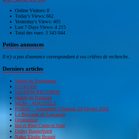
Online Visitors:
0
Today's Views:
662
Yesterday's Views:
405
Last 7 Days Views:
4 215
Total des vues:
3 343 044
Petites annonces
Il n'y a pas d'annonce correspondant à vos critères de recherche.
Derniers articles
Mairie de Poussignac
ECODAM
DIADEM RECORDS
Mairie de Barbaste
MLM – AQUITELE
PARI47 – Assemblée Générale 24 Février 2024
La Brocante de Lascanals
Dronistique
Bel et Bien Corps et Ame
Didier BassinSpirit
Natur’Elodie Beauté