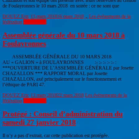
Chazallon et son équipe ont présenté avec leurs bénévoles au Galion
de Foulayronnes le 10 mars 2018 en soirée : ce ne sont que
DOUEZ Eric
13 mars 2018
16 mars 2018
.
,
Les évènements de la
fédération
Lire la suite
Assemblée générale du 10 mars 2018 à
Foulayronnes
ASSEMBLÉE GÉNÉRALE DU 10 MARS 2018
AU « GALION » à FOULAYRONNES :- :- :- :- :- :
***OUVERTURE DE L’ASSEMBLÉE GÉNÉRALE par Josette
CHAZALLON *** RAPPORT MORAL par Josette
CHAZALLON, axé principalement sur le fonctionnement et
l’éthique de PARI 47.
DOUEZ Eric
13 mars 2018
22 mars 2018
Les évènements de la
fédération
Lire la suite
Protégé : Conseil d’administration du
samedi 27 janvier 2018
Il n’y a pas d’extrait, car cette publication est protégée.