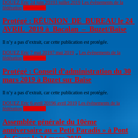
DOUEZ Eric
24 juin 2019
3 juillet 2019
Les évènements de la
fédération
Lire la suite
Protégé : RÉUNION DE BUREAU le 24
AVRIL 2019 à Bacalan – Buzet/Baïse
Il n’y a pas d’extrait, car cette publication est protégée.
DOUEZ Eric
7 mai 2019
7 mai 2019
.
,
Les évènements de la
fédération
Lire la suite
Protégé : Conseil d’administration du 30
mars 2019 à Buzet sur Baïse
Il n’y a pas d’extrait, car cette publication est protégée.
DOUEZ Eric
6 avril 2019
6 avril 2019
Les évènements de la
fédération
Lire la suite
Assemblée générale du 10ème
anniversaire au « Petit Paradis » à Pont