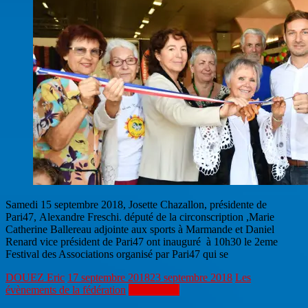
Samedi 15 septembre 2018, Josette Chazallon, présidente de
Pari47, Alexandre Freschi. député de la circonscription ,Marie
Catherine Ballereau adjointe aux sports à Marmande et Daniel
Renard vice président de Pari47 ont inauguré à 10h30 le 2eme
Festival des Associations organisé par Pari47 qui se
DOUEZ Eric
17 septembre 2018
23 septembre 2018
Les
évènements de la fédération
Lire la suite