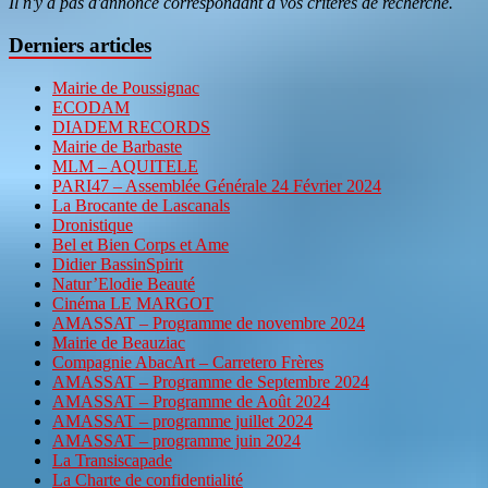
Il n'y a pas d'annonce correspondant à vos critères de recherche.
Derniers articles
Mairie de Poussignac
ECODAM
DIADEM RECORDS
Mairie de Barbaste
MLM – AQUITELE
PARI47 – Assemblée Générale 24 Février 2024
La Brocante de Lascanals
Dronistique
Bel et Bien Corps et Ame
Didier BassinSpirit
Natur’Elodie Beauté
Cinéma LE MARGOT
AMASSAT – Programme de novembre 2024
Mairie de Beauziac
Compagnie AbacArt – Carretero Frères
AMASSAT – Programme de Septembre 2024
AMASSAT – Programme de Août 2024
AMASSAT – programme juillet 2024
AMASSAT – programme juin 2024
La Transiscapade
La Charte de confidentialité