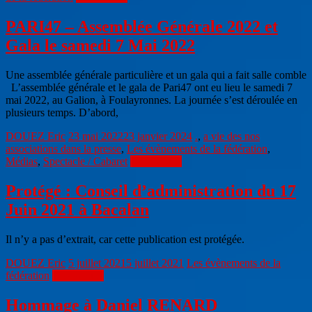
PARI47 – Assemblée Générale 2022 et
Gala le samedi 7 Mai 2022
Une assemblée générale particulière et un gala qui a fait salle comble
L’assemblée générale et le gala de Pari47 ont eu lieu le samedi 7
mai 2022, au Galion, à Foulayronnes. La journée s’est déroulée en
plusieurs temps. D’abord,
DOUEZ Eric
23 mai 2022
23 janvier 2024
.
,
a vie des nos
associations dans la presse
,
Les évènements de la fédération
,
Médias
,
Spectacle / Cabaret
Lire la suite
Protégé : Conseil d’administration du 17
Juin 2021 à Bacalan
Il n’y a pas d’extrait, car cette publication est protégée.
DOUEZ Eric
5 juillet 2021
5 juillet 2021
Les évènements de la
fédération
Lire la suite
Hommage à Daniel RENARD