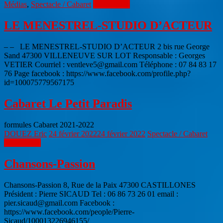
Médias
,
Spectacle / Cabaret
Lire la suite
LE MENESTREL-STUDIO D’ACTEUR
– – LE MENESTREL-STUDIO D’ACTEUR 2 bis rue George
Sand 47300 VILLENEUVE SUR LOT Responsable : Georges
VETIER Courriel : ventleve5@gmail.com Téléphone : 07 84 83 17
76 Page facebook : https://www.facebook.com/profile.php?
id=100075779567175
Cabaret Le Petit Paradis
formules Cabaret 2021-2022
DOUEZ Eric
24 février 2022
24 février 2022
Spectacle / Cabaret
Lire la suite
Chansons-Passion
Chansons-Passion 8, Rue de la Paix 47300 CASTILLONES
Président : Pierre SICAUD Tel : 06 86 73 26 01 email :
pier.sicaud@gmail.com Facebook :
https://www.facebook.com/people/Pierre-
Sicaud/100013226946155/