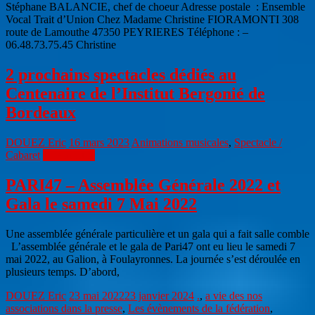
Stéphane BALANCIE, chef de choeur Adresse postale : Ensemble
Vocal Trait d’Union Chez Madame Christine FIORAMONTI 308
route de Lamouthe 47350 PEYRIERES Téléphone : –
06.48.73.75.45 Christine
2 prochains spectacles dédiés au
Centenaire de l’Institut Bergonié de
Bordeaux
DOUEZ Eric
16 mars 2023
Animations musicales
,
Spectacle /
Cabaret
Lire la suite
PARI47 – Assemblée Générale 2022 et
Gala le samedi 7 Mai 2022
Une assemblée générale particulière et un gala qui a fait salle comble
L’assemblée générale et le gala de Pari47 ont eu lieu le samedi 7
mai 2022, au Galion, à Foulayronnes. La journée s’est déroulée en
plusieurs temps. D’abord,
DOUEZ Eric
23 mai 2022
23 janvier 2024
.
,
a vie des nos
associations dans la presse
,
Les évènements de la fédération
,