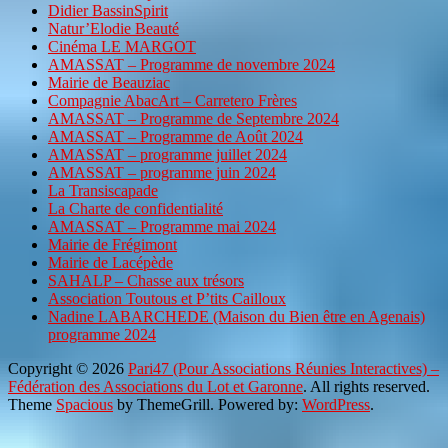
Didier BassinSpirit
Natur’Elodie Beauté
Cinéma LE MARGOT
AMASSAT – Programme de novembre 2024
Mairie de Beauziac
Compagnie AbacArt – Carretero Frères
AMASSAT – Programme de Septembre 2024
AMASSAT – Programme de Août 2024
AMASSAT – programme juillet 2024
AMASSAT – programme juin 2024
La Transiscapade
La Charte de confidentialité
AMASSAT – Programme mai 2024
Mairie de Frégimont
Mairie de Lacépède
SAHALP – Chasse aux trésors
Association Toutous et P’tits Cailloux
Nadine LABARCHEDE (Maison du Bien être en Agenais)
programme 2024
Copyright © 2026
Pari47 (Pour Associations Réunies Interactives) –
Fédération des Associations du Lot et Garonne
. All rights reserved.
Theme
Spacious
by ThemeGrill. Powered by:
WordPress
.