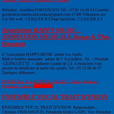
Président : Aurélien FORTUNATO Tél. : 07 81 14 30 13 Courriel :
goodvibescomedyclubcontact@gmail.com 47300 Villeneuve sur
Lot Site web : CLIQUER ICI Page facebook : CLIQUER ICI
Association HAPPY-MUSIC –
ANIMATION MUSICALE Repas & Thés
Dansants
L’ Association HAPPY-MUSIC anime vos Après-
Midi et Soirées dansantes autour de l’ Accordéon . Sa » Formule
GUINGUETTE » élaborée à partir de 2 à 4 musiciens vous
permet de bénéficier de tarifs très ajustés. Tél : 05 53 98 49 37
Quelques références ;
DOUEZ Eric
11 avril 2023
11 avril 2023
.
,
Danse
,
Musique
,
Spectacle / Cabaret
Lire la suite
ENSEMBLE VOCAL TRAIT D’UNION
ENSEMBLE VOCAL TRAIT D’UNION Responsables :
Christine FIORAMONTI, Présidente Didier GARY, Vice Président