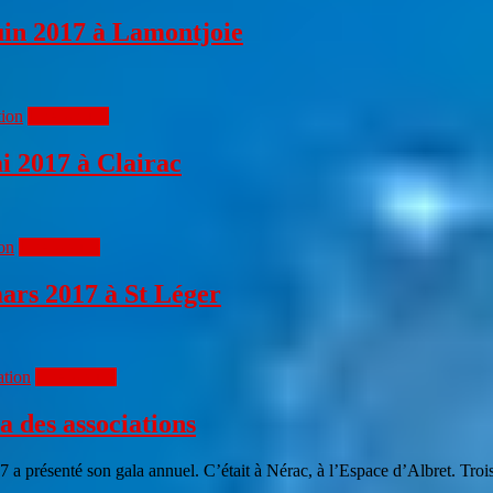
juin 2017 à Lamontjoie
tion
Lire la suite
i 2017 à Clairac
on
Lire la suite
mars 2017 à St Léger
ation
Lire la suite
 des associations
 a présenté son gala annuel. C’était à Nérac, à l’Espace d’Albret. Troi