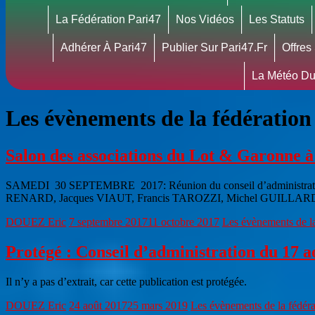
La Fédération Pari47
Nos Vidéos
Les Statuts
Adhérer À Pari47
Publier Sur Pari47.fr
Offres
La Météo Du
Les évènements de la fédération
Salon des associations du Lot & Garonne 
SAMEDI 30 SEPTEMBRE 2017: Réunion du conseil d’administration
RENARD, Jacques VIAUT, Francis TAROZZI, Michel GUILLARD
DOUEZ Eric
7 septembre 2017
11 octobre 2017
Les évènements de la
Protégé : Conseil d’administration du 17
Il n’y a pas d’extrait, car cette publication est protégée.
DOUEZ Eric
24 août 2017
25 mars 2019
Les évènements de la fédéra