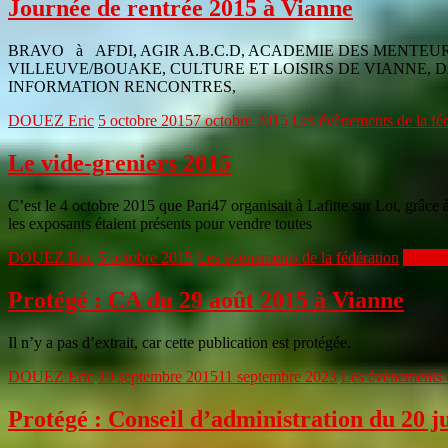
Journée de rentrée 2015 à Vianne
BRAVO à AFDI, AGIR A.B.C.D, ACADEMIE DES MENTEU
VILLEUVE/BOUAKE, CULTURE ET LOISIRS DE VIANNE, 
INFORMATION RENCONTRES,
DOUEZ Eric
5 octobre 2015
7 octobre 2015
Les évènements de la fé
Le vide-greniers 2015
C’est le 4 octobre 2015 que Pari47 organisait à Lafitte sur Lot, grâce 
les exposants étaient présents pour vendre toutes
DOUEZ Eric
5 octobre 2015
Les évènements de la fédération
Lire la
Protégé : CA du 29 août 2015 à Vianne
Il n’y a pas d’extrait, car cette publication est protégée.
DOUEZ Eric
19 septembre 2015
11 septembre 2023
Les évènements d
Protégé : Conseil d’administration du 20 j