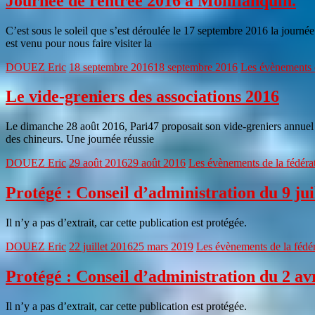
Journée de rentrée 2016 à Monflanquin.
C’est sous le soleil que s’est déroulée le 17 septembre 2016 la journée
est venu pour nous faire visiter la
DOUEZ Eric
18 septembre 2016
18 septembre 2016
Les évènements d
Le vide-greniers des associations 2016
Le dimanche 28 août 2016, Pari47 proposait son vide-greniers annuel à L
des chineurs. Une journée réussie
DOUEZ Eric
29 août 2016
29 août 2016
Les évènements de la fédéra
Protégé : Conseil d’administration du 9 jui
Il n’y a pas d’extrait, car cette publication est protégée.
DOUEZ Eric
22 juillet 2016
25 mars 2019
Les évènements de la fédé
Protégé : Conseil d’administration du 2 av
Il n’y a pas d’extrait, car cette publication est protégée.