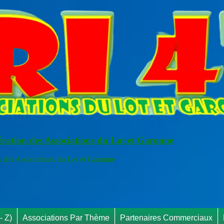
ération des Associations du Lot et Garonne
s Associations du Lot et Garonne
- Z)
Associations Par Thème
Partenaires Commerciaux