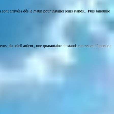
 sont arrivées dés le matin pour installer leurs stands…Puis Janouille
rs, du soleil ardent , une quarantaine de stands ont retenu l’attention