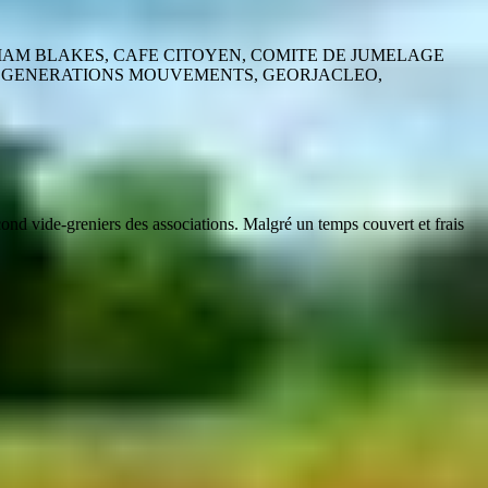
LIAM BLAKES, CAFE CITOYEN, COMITE DE JUMELAGE
T, GENERATIONS MOUVEMENTS, GEORJACLEO,
econd vide-greniers des associations. Malgré un temps couvert et frais