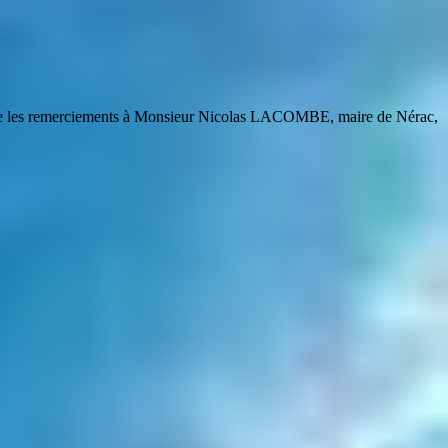
sse les remerciements à Monsieur Nicolas LACOMBE, maire de Nérac,