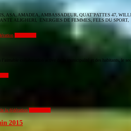
RS, ASA, AMADEA, AMBASSADEUR, QUAT’PATTES 47, WIL
DANTE ALIGHERI, ENERGIES DE FEMMES, FEES DU SPOR
dération
Lire la suite
à l’aimable collaboration active de la municipalité et des habitants, le s
 suite
e la fédération
Lire la suite
uin 2015