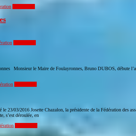
ration
Lire la suite
es
ération
Lire la suite
onnes Monsieur le Maire de Foulayronnes, Bruno DUBOS, débute l’ass
ération
Lire la suite
e 23/03/2016 Josette Chazalon, la présidente de la Fédération des associ
e, s’est déroulée, en
ération
Lire la suite