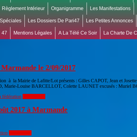
Règlement Intérieur
Organigramme
Les Manifestations
 Spéciales
Les Dossiers De Pari47
Les Petites Annonces
 47
Mentions Légales
A La Télé Ce Soir
La Charte De Co
à Marmande le 2/09/2017
 à la Mairie de Lafitte/Lot présents : Gilles CAPOT, Jean et J
, Marie-Louise BARCELLOT, Colette LAUNET excusés : Muriel
 fédération
Lire la suite
 août 2017 à Marmande
tion
Lire la suite