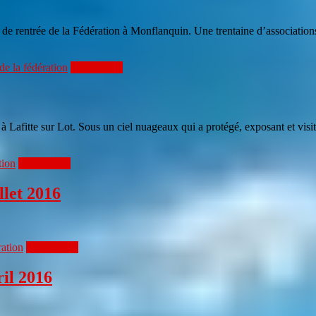
 de rentrée de la Fédération à Monflanquin. Une trentaine d’associations
e la fédération
Lire la suite
afitte sur Lot. Sous un ciel nuageaux qui a protégé, exposant et visiteu
tion
Lire la suite
llet 2016
ration
Lire la suite
ril 2016