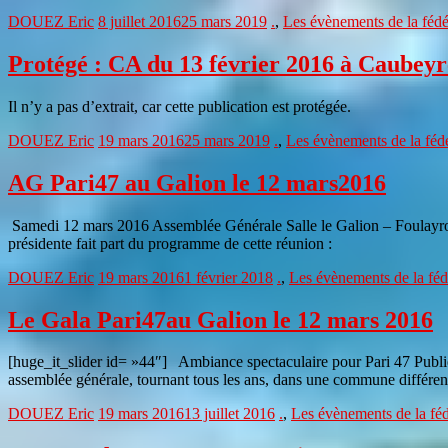
DOUEZ Eric
8 juillet 2016
25 mars 2019
.
,
Les évènements de la fédé
Protégé : CA du 13 février 2016 à Caubeyr
Il n’y a pas d’extrait, car cette publication est protégée.
DOUEZ Eric
19 mars 2016
25 mars 2019
.
,
Les évènements de la féd
AG Pari47 au Galion le 12 mars2016
Samedi 12 mars 2016 Assemblée Générale Salle le Galion – Foulayr
présidente fait part du programme de cette réunion :
DOUEZ Eric
19 mars 2016
1 février 2018
.
,
Les évènements de la féd
Le Gala Pari47au Galion le 12 mars 2016
[huge_it_slider id= »44″] Ambiance spectaculaire pour Pari 47 Publié l
assemblée générale, tournant tous les ans, dans une commune différent
DOUEZ Eric
19 mars 2016
13 juillet 2016
.
,
Les évènements de la féd