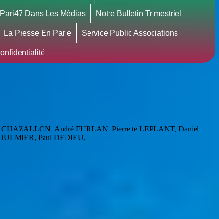
Pari47 Dans Les Médias
Notre Bulletin Trimestriel
La Presse En Parle
Service Public Associations
nfidentialité
osette CHAZALLON, André FURLAN, Pierrette LEPLANT, Daniel
 BOULMIER, Paul DEDIEU,