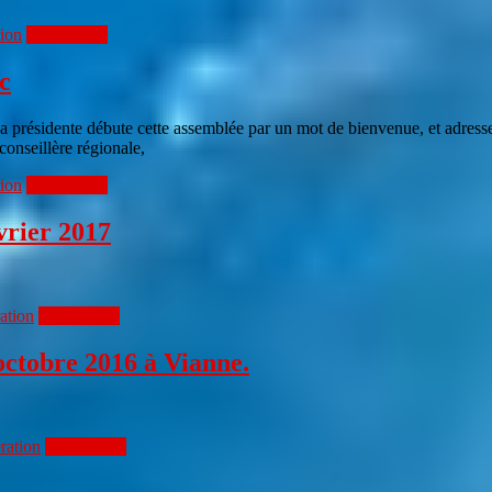
tion
Lire la suite
c
présidente débute cette assemblée par un mot de bienvenue, et adre
seillère régionale,
tion
Lire la suite
vrier 2017
ation
Lire la suite
octobre 2016 à Vianne.
ration
Lire la suite