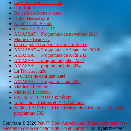
La Brocante de Lascanals
Dronistique
Bel et Bien Corps et Ame
Didier BassinSpirit
Natur’Elodie Beauté
Cinéma LE MARGOT
AMASSAT – Programme de novembre 2024
Mairie de Beauziac
Compagnie AbacArt – Carretero Frères
AMASSAT – Programme de Septembre 2024
AMASSAT – Programme de Août 2024
AMASSAT – programme juillet 2024
AMASSAT – programme juin 2024
La Transiscapade
La Charte de confidentialité
AMASSAT – Programme mai 2024
Mairie de Frégimont
Mairie de Lacépède
SAHALP – Chasse aux trésors
Association Toutous et P’tits Cailloux
Nadine LABARCHEDE (Maison du Bien être en Agenais)
programme 2024
Copyright © 2026
Pari47 (Pour Associations Réunies Interactives) –
Fédération des Associations du Lot et Garonne
. All rights reserved.