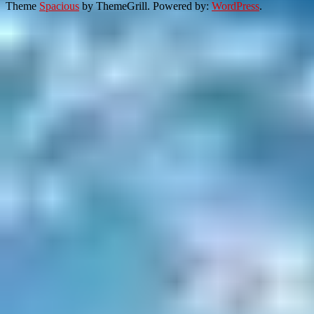
Theme
Spacious
by ThemeGrill. Powered by:
WordPress
.