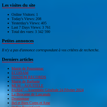
Les visites du site
Online Visitors:
1
Today's Views:
208
Yesterday's Views:
405
Last 7 Days Views:
3 761
Total des vues:
3 342 590
Petites annonces
Il n'y a pas d'annonce correspondant à vos critères de recherche.
Derniers articles
Mairie de Poussignac
ECODAM
DIADEM RECORDS
Mairie de Barbaste
MLM – AQUITELE
PARI47 – Assemblée Générale 24 Février 2024
La Brocante de Lascanals
Dronistique
Bel et Bien Corps et Ame