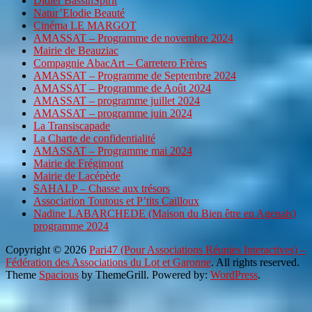
Didier BassinSpirit
Natur’Elodie Beauté
Cinéma LE MARGOT
AMASSAT – Programme de novembre 2024
Mairie de Beauziac
Compagnie AbacArt – Carretero Frères
AMASSAT – Programme de Septembre 2024
AMASSAT – Programme de Août 2024
AMASSAT – programme juillet 2024
AMASSAT – programme juin 2024
La Transiscapade
La Charte de confidentialité
AMASSAT – Programme mai 2024
Mairie de Frégimont
Mairie de Lacépède
SAHALP – Chasse aux trésors
Association Toutous et P’tits Cailloux
Nadine LABARCHEDE (Maison du Bien être en Agenais)
programme 2024
Copyright © 2026
Pari47 (Pour Associations Réunies Interactives) –
Fédération des Associations du Lot et Garonne
. All rights reserved.
Theme
Spacious
by ThemeGrill. Powered by:
WordPress
.