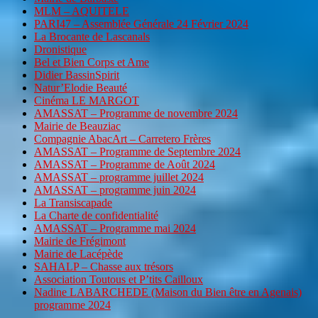
MLM – AQUITELE
PARI47 – Assemblée Générale 24 Février 2024
La Brocante de Lascanals
Dronistique
Bel et Bien Corps et Ame
Didier BassinSpirit
Natur’Elodie Beauté
Cinéma LE MARGOT
AMASSAT – Programme de novembre 2024
Mairie de Beauziac
Compagnie AbacArt – Carretero Frères
AMASSAT – Programme de Septembre 2024
AMASSAT – Programme de Août 2024
AMASSAT – programme juillet 2024
AMASSAT – programme juin 2024
La Transiscapade
La Charte de confidentialité
AMASSAT – Programme mai 2024
Mairie de Frégimont
Mairie de Lacépède
SAHALP – Chasse aux trésors
Association Toutous et P’tits Cailloux
Nadine LABARCHEDE (Maison du Bien être en Agenais)
programme 2024