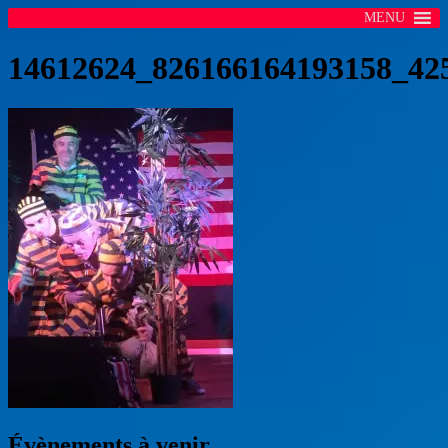
MENU
14612624_826166164193158_42
Évènements à venir