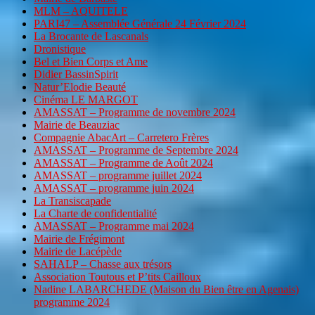
MLM – AQUITELE
PARI47 – Assemblée Générale 24 Février 2024
La Brocante de Lascanals
Dronistique
Bel et Bien Corps et Ame
Didier BassinSpirit
Natur’Elodie Beauté
Cinéma LE MARGOT
AMASSAT – Programme de novembre 2024
Mairie de Beauziac
Compagnie AbacArt – Carretero Frères
AMASSAT – Programme de Septembre 2024
AMASSAT – Programme de Août 2024
AMASSAT – programme juillet 2024
AMASSAT – programme juin 2024
La Transiscapade
La Charte de confidentialité
AMASSAT – Programme mai 2024
Mairie de Frégimont
Mairie de Lacépède
SAHALP – Chasse aux trésors
Association Toutous et P’tits Cailloux
Nadine LABARCHEDE (Maison du Bien être en Agenais)
programme 2024