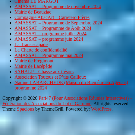
Cinéma LE MARGOT
AMASSAT – Programme de novembre 2024
Mairie de Beauziac
Compagnie AbacArt – Carretero Frères
AMASSAT – Programme de Septembre 2024
AMASSAT – Programme de Août 2024
AMASSAT – programme juillet 2024
AMASSAT – programme juin 2024
La Transiscapade
La Charte de confidentialité
AMASSAT – Programme mai 2024
Mairie de Frégimont
Mairie de Lacépède
SAHALP – Chasse aux trésors
Association Toutous et P’tits Cailloux
Nadine LABARCHEDE (Maison du Bien être en Agenais)
programme 2024
Copyright © 2026
Pari47 (Pour Associations Réunies Interactives) –
Fédération des Associations du Lot et Garonne
. All rights reserved.
Theme
Spacious
by ThemeGrill. Powered by:
WordPress
.