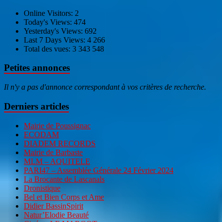
Online Visitors:
2
Today's Views:
474
Yesterday's Views:
692
Last 7 Days Views:
4 266
Total des vues:
3 343 548
Petites annonces
Il n'y a pas d'annonce correspondant à vos critères de recherche.
Derniers articles
Mairie de Poussignac
ECODAM
DIADEM RECORDS
Mairie de Barbaste
MLM – AQUITELE
PARI47 – Assemblée Générale 24 Février 2024
La Brocante de Lascanals
Dronistique
Bel et Bien Corps et Ame
Didier BassinSpirit
Natur’Elodie Beauté