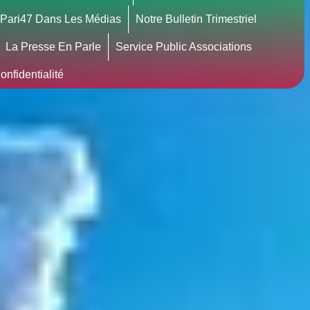
Pari47 Dans Les Médias
Notre Bulletin Trimestriel
La Presse En Parle
Service Public Associations
nfidentialité