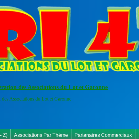
ération des Associations du Lot et Garonne
s Associations du Lot et Garonne
RA
- Z)
Associations Par Thème
Partenaires Commerciaux