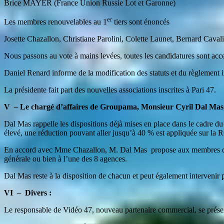
Brice MAYER (France Union Russie Lot et Garonne)
er
Les membres renouvelables au 1
tiers sont énoncés
Josette Chazallon, Christiane Parolini, Colette Launet, Bernard Caval
Nous passons au vote à mains levées, toutes les candidatures sont acc
Daniel Renard informe de la modification des statuts et du règlement i
La présidente fait part des nouvelles associations inscrites à Pari 47.
V – Le chargé d’affaires de Groupama, Monsieur Cyril Dal Mas
Dal Mas rappelle les dispositions déjà mises en place dans le cadre du 
élevé, une réduction pouvant aller jusqu’à 40 % est appliquée sur la 
En accord avec Mme Chazallon, M. Dal Mas propose aux membres des ass
générale ou bien à l’une des 8 agences.
Dal Mas reste à la disposition de chacun et peut également intervenir 
VI – Divers :
Le responsable de Vidéo 47, nouveau partenaire commercial, se prése