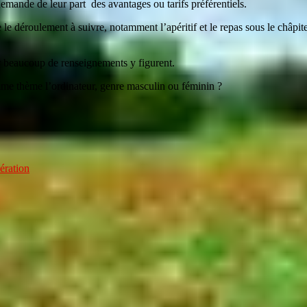
mande de leur part des avantages ou tarifs préférentiels.
le déroulement à suivre, notamment l’apéritif et le repas sous le châpitea
car beaucoup de renseignements y figurent.
me thème l’ordinateur, genre masculin ou féminin ?
ération