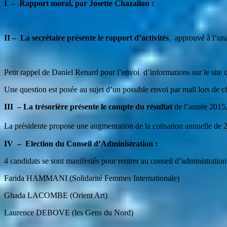
I – Rapport moral, par Josette Chazallon :
II – La secrétaire présente le rapport d’activités
, approuvé à l’una
Petit rappel de Daniel Renard pour l’envoi d’informations sur le site d
Une question est posée au sujet d’un possible envoi par mail lors de 
III – La trésorière présente le compte du résultat
de l’année 2015,
La présidente propose une augmentation de la cotisation annuelle de 
IV – Election du Conseil d’Administration :
4 candidats se sont manifestés pour rentrer au conseil d’administration
Farida HAMMANI (Solidarité Femmes Internationale)
Ghada LACOMBE (Orient Art)
Laurence DEBOVE (les Gens du Nord)