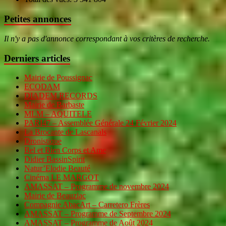
Petites annonces
Il n'y a pas d'annonce correspondant à vos critères de recherche.
Derniers articles
Mairie de Poussignac
ECODAM
DIADEM RECORDS
Mairie de Barbaste
MLM – AQUITELE
PARI47 – Assemblée Générale 24 Février 2024
La Brocante de Lascanals
Dronistique
Bel et Bien Corps et Ame
Didier BassinSpirit
Natur’Elodie Beauté
Cinéma LE MARGOT
AMASSAT – Programme de novembre 2024
Mairie de Beauziac
Compagnie AbacArt – Carretero Frères
AMASSAT – Programme de Septembre 2024
AMASSAT – Programme de Août 2024