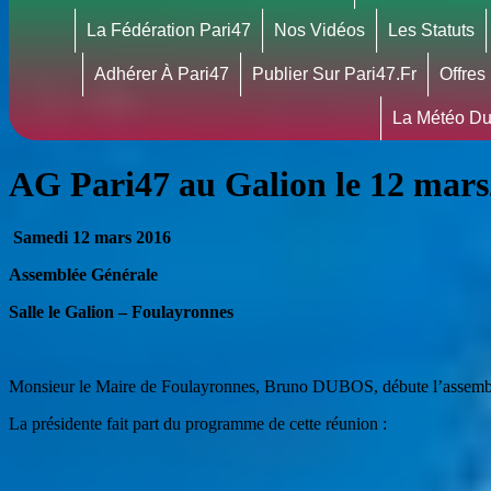
La Fédération Pari47
Nos Vidéos
Les Statuts
Adhérer À Pari47
Publier Sur Pari47.fr
Offres
La Météo Du
AG Pari47 au Galion le 12 mar
Samedi 12 mars 2016
Assemblée Générale
Salle le Galion – Foulayronnes
Monsieur le Maire de Foulayronnes, Bruno DUBOS, débute l’assemblé
La présidente fait part du programme de cette réunion :