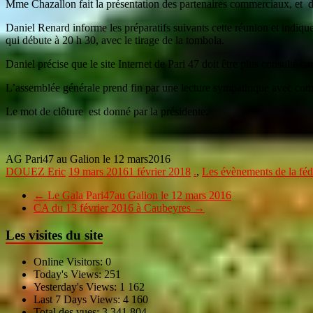
Mme Chazallon fait la présentation des partenaires commerciaux, et de
Daniel Renard informe les préparatifs suivants cette réunion et indique 
qui débute à 20 h 30, avec le tirage de la tombola.
Daniel précise que le site Internet de Pari 47 doit être plus consulté 
L’assemblée générale prend fin par une lecture sympathique avec com
Le mot de clôture est donné par la présidente.
AG Pari47 au Galion le 12 mars2016
DOUEZ Eric
19 mars 2016
1 février 2018
.
,
Les évènements de la féd
←
Le Gala Pari47au Galion le 12 mars 2016
CA du 13 février 2016 à Caubeyres
→
Les visites du site
Online Visitors:
0
Today's Views:
251
Yesterday's Views:
1 162
Last 7 Days Views:
4 160
Total des vues:
3 341 804