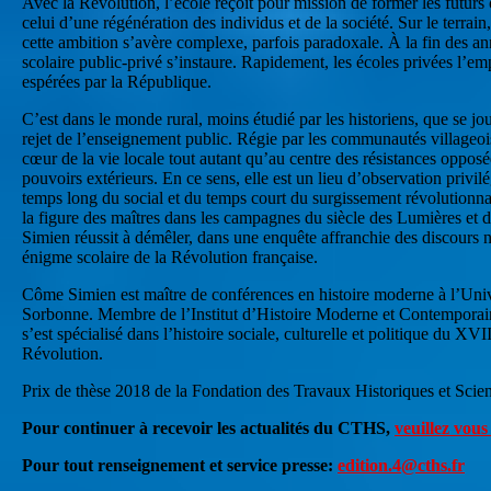
Avec la Révolution, l’école reçoit pour mission de former les futurs 
celui d’une régénération des individus et de la société. Sur le terrai
cette ambition s’avère complexe, parfois paradoxale. À la fin des a
scolaire public-privé s’instaure. Rapidement, les écoles privées l’emp
espérées par la République.
C’est dans le monde rural, moins étudié par les historiens, que se jo
rejet de l’enseignement public. Régie par les communautés villageoise
cœur de la vie locale tout autant qu’au centre des résistances oppos
pouvoirs extérieurs. En ce sens, elle est un lieu d’observation privil
temps long du social et du temps court du surgissement révolutionnai
la figure des maîtres dans les campagnes du siècle des Lumières et
Simien réussit à démêler, dans une enquête affranchie des discours n
énigme scolaire de la Révolution française.
Côme Simien est maître de conférences en histoire moderne à l’Univ
Sorbonne. Membre de l’Institut d’Histoire Moderne et Contempora
s’est spécialisé dans l’histoire sociale, culturelle et politique du XVII
Révolution.
Prix de thèse 2018 de la Fondation des Travaux Historiques et Scien
Pour continuer à recevoir les actualités du CTHS,
veuillez vous 
Pour tout renseignement et service presse:
edition.4@cths.fr