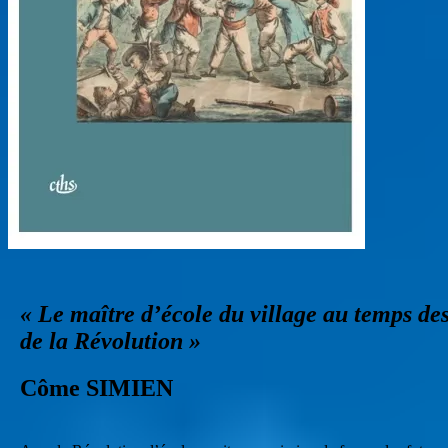
« Le maître d’école du village au temps de
de la Révolution »
Côme SIMIEN