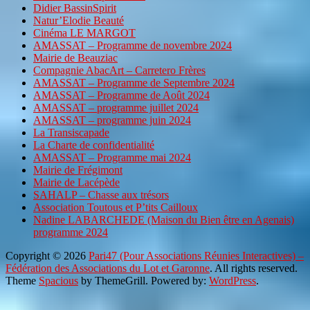
Didier BassinSpirit
Natur’Elodie Beauté
Cinéma LE MARGOT
AMASSAT – Programme de novembre 2024
Mairie de Beauziac
Compagnie AbacArt – Carretero Frères
AMASSAT – Programme de Septembre 2024
AMASSAT – Programme de Août 2024
AMASSAT – programme juillet 2024
AMASSAT – programme juin 2024
La Transiscapade
La Charte de confidentialité
AMASSAT – Programme mai 2024
Mairie de Frégimont
Mairie de Lacépède
SAHALP – Chasse aux trésors
Association Toutous et P’tits Cailloux
Nadine LABARCHEDE (Maison du Bien être en Agenais)
programme 2024
Copyright © 2026
Pari47 (Pour Associations Réunies Interactives) –
Fédération des Associations du Lot et Garonne
. All rights reserved.
Theme
Spacious
by ThemeGrill. Powered by:
WordPress
.