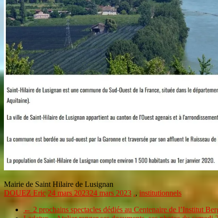
Mairie de Saint Hilaire de Lusignan
DOUEZ Eric
24 mars 2023
24 mars 2023
.
,
institutionnels
←
2 prochains spectacles dédiés au Centenaire de l’Institut B