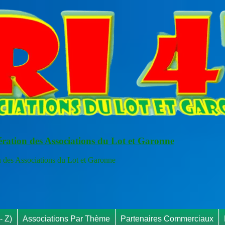
ération des Associations du Lot et Garonne
s Associations du Lot et Garonne
RA
- Z)
Associations Par Thème
Partenaires Commerciaux