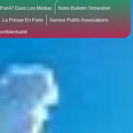
Pari47 Dans Les Médias
Notre Bulletin Trimestriel
La Presse En Parle
Service Public Associations
nfidentialité