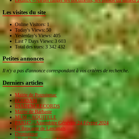
Ledatux – Atelier ranger ses documents, ses photos du samedi
Les visites du site
Online Visitors:
1
Today's Views:
50
Yesterday's Views:
405
Last 7 Days Views:
3 603
Total des vues:
3 342 432
Petites annonces
Il n'y a pas d'annonce correspondant à vos critères de recherche.
Derniers articles
Mairie de Poussignac
ECODAM
DIADEM RECORDS
Mairie de Barbaste
MLM – AQUITELE
PARI47 – Assemblée Générale 24 Février 2024
La Brocante de Lascanals
Dronistique