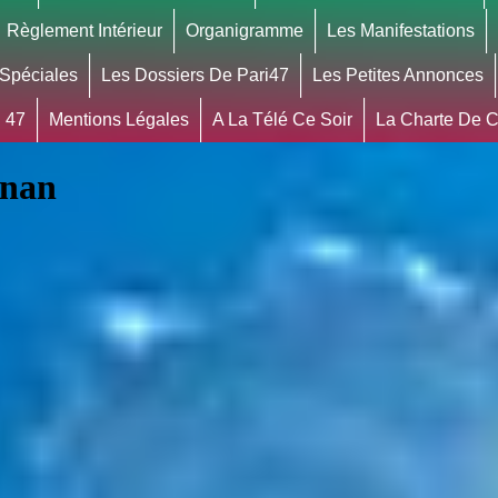
Règlement Intérieur
Organigramme
Les Manifestations
 Spéciales
Les Dossiers De Pari47
Les Petites Annonces
 47
Mentions Légales
A La Télé Ce Soir
La Charte De Co
gnan