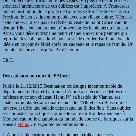
De la diversité s’offrira au fil des visites. En plus de découvrir ces
crèches, l’architecture de ces édifices est à apprécier. À Francescas,
une reconstitution de la grotte de Lourdes s’offre à votre visite. Au
Fréchou, le lieu est incontournable avec son village animé. Même si
cette année, il n’y a pas de crèche, la visite de Saint-Cirice vaut le
détour. Elle a été entièrement rénovée par les habitants du hameau.
Ainsi, vous découvrirez une petite chapelle avec une peinture qui
reproduit les habitants du village au siècle dernier. Bref, une balade
idéale en ce jour de Noël après les cadeaux et le repas de famille. Un
circuit à découvrir jusqu’au 27 décembre…
Ch.C.
Des cadeaux au cœur de l’Albret
Publié le 21/12/2015
Destination touristique incontournable du
département de Lot-et-Garonne, l’Albret a su écrire ses lettres de
noblesse avec son château Henri IV, sa bastide de Vianne, ses
châteaux implantés aux quatre coins de l’Albret et sa Baïse qui le
traverse et offre une balade dépaysante au fil des flots. Sans oublier
ses curiosités touristiques comme le sacre du Roi des menteurs à
Moncrabeau ou le champion du monde de course de barriques sur la
Baïse à
Nérac
.Un vignoble incontournable…
L’Albret, table gastronomique hautement étoilée, avec ses