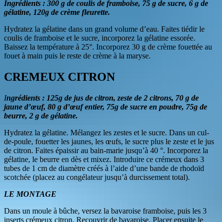
Ingrédients
: 300
g de coulis de framboise, 75
g de sucre, 6
g de
gélatine, 120g de crème fleurette.
Hydratez la gélatine dans un grand volume d’eau. Faites tiédir le
coulis de framboise et le sucre, incorporez la gélatine essorée.
Baissez la température à 25°. Incorporez 30 g de crème fouettée au
fouet à main puis le reste de crème à la maryse.
CREMEUX CITRON
I
ngrédients
: 125g de jus de citron, zeste de 2 citrons, 70 g de
jaune d’œuf, 80 g d’œuf entier, 75g de sucre en poudre, 75g de
beurre, 2 g de gélatine.
Hydratez la gélatine. Mélangez les zestes et le sucre. Dans un cul-
de-poule, fouetter les jaunes, les œufs, le sucre plus le zeste et le jus
de citron. Faites épaissir au bain-marie jusqu’à 40 °. Incorporez la
gélatine, le beurre en dès et mixez. Introduire ce crémeux dans 3
tubes de 1 cm de diamètre créés à l’aide d’une bande de rhodoïd
scotchée (placez au congélateur jusqu’à durcissement total).
LE MONTAGE
Dans un moule à bûche, versez la bavaroise framboise, puis les 3
inserts crémeux citron. Recouvrir de bavaroise. Placer ensuite le