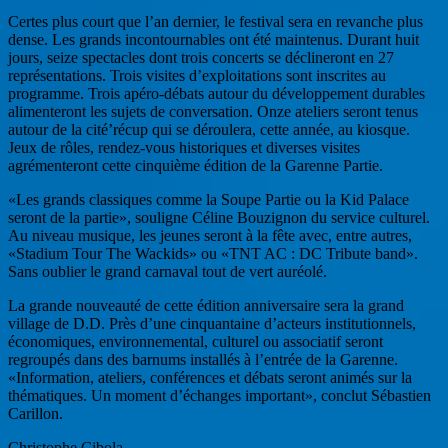
Certes plus court que l’an dernier, le festival sera en revanche plus
dense. Les grands incontournables ont été maintenus. Durant huit
jours, seize spectacles dont trois concerts se déclineront en 27
représentations. Trois visites d’exploitations sont inscrites au
programme. Trois apéro-débats autour du développement durables
alimenteront les sujets de conversation. Onze ateliers seront tenus
autour de la cité’récup qui se déroulera, cette année, au kiosque.
Jeux de rôles, rendez-vous historiques et diverses visites
agrémenteront cette cinquième édition de la Garenne Partie.
«Les grands classiques comme la Soupe Partie ou la Kid Palace
seront de la partie», souligne Céline Bouzignon du service culturel.
Au niveau musique, les jeunes seront à la fête avec, entre autres,
«Stadium Tour The Wackids» ou «TNT AC : DC Tribute band».
Sans oublier le grand carnaval tout de vert auréolé.
La grande nouveauté de cette édition anniversaire sera la grand
village de D.D. Près d’une cinquantaine d’acteurs institutionnels,
économiques, environnemental, culturel ou associatif seront
regroupés dans des barnums installés à l’entrée de la Garenne.
«Information, ateliers, conférences et débats seront animés sur la
thématiques. Un moment d’échanges important», conclut Sébastien
Carillon.
Christophe Cibola