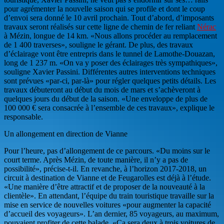
pour agrémenter la nouvelle saison qui se profile et dont le coup
d’envoi sera donné le 10 avril prochain. Tout d’abord, d’imposants
travaux seront réalisés sur cette ligne de chemin de fer reliant
Nérac
à Mézin, longue de 14 km. «Nous allons procéder au remplacement
de 1 400 traverses», souligne le gérant. De plus, des travaux
d’éclairage vont être entrepris dans le tunnel de Lamothe-Douazan,
long de 1 237 m. «On va y poser des éclairages très sympathiques»,
souligne Xavier Passini. Différentes autres interventions techniques
sont prévues «par-ci, par-là» pour régler quelques petits détails. Les
travaux débuteront au début du mois de mars et s’achèveront à
quelques jours du début de la saison. «Une enveloppe de plus de
100 000 € sera consacrée à l’ensemble de ces travaux», explique le
responsable.
Un allongement en direction de Vianne
Pour l’heure, pas d’allongement de ce parcours. «Du moins sur le
court terme. Après Mézin, de toute manière, il n’y a pas de
possibilité», précise-t-il. En revanche, à l’horizon 2017-2018, un
circuit à destination de Vianne et de Feugarolles est déjà à l’étude.
«Une manière d’être attractif et de proposer de la nouveauté à la
clientèle». En attendant, l’équipe du train touristique travaille sur la
mise en service de nouvelles voitures «pour augmenter la capacité
d’accueil des voyageurs». L’an dernier, 85 voyageurs, au maximum,
pouvaient profiter de cette balade. «Ça sera deux à trois voitures de