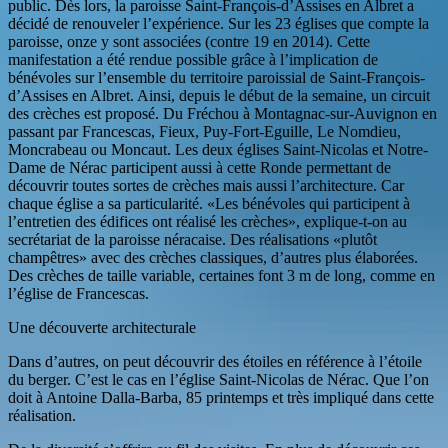
public. Dès lors, la paroisse Saint-François-d’Assises en Albret a
décidé de renouveler l’expérience. Sur les 23 églises que compte la
paroisse, onze y sont associées (contre 19 en 2014). Cette
manifestation a été rendue possible grâce à l’implication de
bénévoles sur l’ensemble du territoire paroissial de Saint-François-
d’Assises en Albret. Ainsi, depuis le début de la semaine, un circuit
des crèches est proposé. Du Fréchou à Montagnac-sur-Auvignon en
passant par Francescas, Fieux, Puy-Fort-Eguille, Le Nomdieu,
Moncrabeau ou Moncaut. Les deux églises Saint-Nicolas et Notre-
Dame de Nérac participent aussi à cette Ronde permettant de
découvrir toutes sortes de crèches mais aussi l’architecture. Car
chaque église a sa particularité. «Les bénévoles qui participent à
l’entretien des édifices ont réalisé les crèches», explique-t-on au
secrétariat de la paroisse néracaise. Des réalisations «plutôt
champêtres» avec des crèches classiques, d’autres plus élaborées.
Des crèches de taille variable, certaines font 3 m de long, comme en
l’église de Francescas.
Une découverte architecturale
Dans d’autres, on peut découvrir des étoiles en référence à l’étoile
du berger. C’est le cas en l’église Saint-Nicolas de Nérac. Que l’on
doit à Antoine Dalla-Barba, 85 printemps et très impliqué dans cette
réalisation.