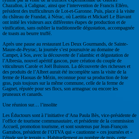
Chazallon, à Calignac, ainsi que l’intervention de Francis Elléro,
président des trufficulteurs de Lot-et-Garonne. Puis, place à la visite
du château de Frandat, à Nérac, où Laetitia et Mickaël Le Biavant
ont initié les visiteurs aux différentes étapes de production et de
vinification, sans oublier la traditionnelle dégustation, accompagnée
de toasts au beurre truffé.
Après une pause au restaurant Les Deux Gourmands, de Sainte-
Maure-de-Peyrac, la journée s’est poursuivie au domaine de
Campet, à Sos, avec la découverte de l’alambic et dégustation de
l’Albresia, nouvel apéritif gascon, pure création du couple de
viticulteurs Carole et Joël Buisson. La découverte des richesses et
des produits de l’Albret aurait été incomplète sans la visite de la
ferme de Haouas de Mézin, reconnue pour sa production de foie
gras, puis toujours sur la même commune, celle de la ferme de
Gagnet, réputée pour ses flocs, son armagnac ou encore les
pruneaux et canards.
Une réunion sur… l’insolite
Les Éductours sont à l’initiative d’Ana Paula Bès, vice-présidente de
l’office de tourisme communautaire, et présidente de la commission
Accueil, promotion tourisme, et sont soutenus par Jean-François
Garrabos, président de l’OTVA qui « cautionne » ces journées et «
l’étude sur le terrain ». Habituellement au nombre de trois, cette