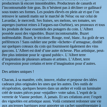
producteurs là encore innombrables. Producteurs de canards et
l’incontournable foie gras. Ils n’hésitent pas à décliner ce gallinacé
sous toutes ses formes. Les poulets élevés en plein air et que l’on
retrouve le samedi matin sur le marché de Nérac ou sur celui de
Lavardac, le mercredi. Ses fraises, ses melons, ses tomates, ses
asperges (surtout reines à Fargues-sur-Ourbise), ses pruneaux et tous
les produits de base essentiels des potagers du coin. L’Albret
possède aussi des vignobles. Buzet incontournable, Buzet
indémodable. Buzet, le tricolore. Rouge, rosé, blanc. Au goût de ses
préférences ! Sans oublier une petite «lichette» d’armagnac, distillé
sur quelques coteaux du coin qui fournissent également des vins
gascons. L’Albret est doté d’une autre richesse. Plus artistique, peut-
être plus intimiste pour le «grand public». L’Albret terre
d’inspiration de plusieurs artisans et artistes. L’Albret, terre
d’expression pour certains et terre d’imagination pour d’autres.
Des artistes uniques !
Chacun, à sa manière, crée, innove, réalise et propose des idées
cadeaux plus originales les unes que les autres. Des outils de
récupération, quelques heures dans un atelier et voilà un luminaire
créé de toutes pièces pour «enjailler» votre salon. L’esprit de la
verrerie de Vianne perdure. À jamais. Et ses créations avec l’esprit
des vignobles est artistique aussi. Voilà comment redonner une vie
aux anciennes barriques pour apporter un cachet supplémentaire à