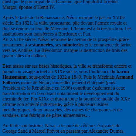
ainsi que le parc royal de la Garenne, que l’on doit à la reine
Margot, épouse d’Henri IV.
Après le faste de la Renaissance, Nérac marque le pas au XVIIe
siècle. En 1621, la ville, protestante, plie devant l’armée royale et
doit se rendre au Duc de Mayenne. L’heure est à la destruction. Les
institutions sont transférées à Bordeaux et Pau.
Au XVIIIe siècle, Nérac retrouve le chemin de la prospérité, grâce
notamment à ses
tanneries
, ses
minoteries
et le commerce de farine
vers les Antilles. La Révolution marque la destruction de trois des
quatre ailes du château.
Bien assise sur ses bases historiques, la ville se transforme encore et
prend son visage actuel au XIXe siècle, sous l’influence du
baron
Haussmann,
sous-préfet de 1832 à 1840. Puis le Mézinais
Armand
Fallières
maire de Nérac, conseiller général et député (puis
Président de la République en 1906) contribue également à cette
transformation en favorisant notamment le développement du
chemin de fer. Fin XIXe et durant toute la première moitié du XXe
affirme son activité industrielle, grâce à plusieurs usines
metallurgiques, deux brasseries, des usines de chaussures et de
sandales, une fabrique de pâtes alimentaires…
Au fil de son histoire, Nérac a inspiré de célèbres écrivains de
George Sand à Marcel Prévot en passant par Alexandre Dumas.