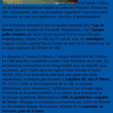
Une balade à Nérac
est incontestablement une balade au coeur de l’Histoire. Partout en
ville, promenades, sites ou monuments rappellent l’important passé
historique de cette sous-préfecture, chef-lieu d’arrondissement.
Les recherches attestent d’une occupation humaine dès l’
Age de
bronze
dans le quartier de Nazareth. Néanmoins, c’est l’
époque
gallo-romaine
qui laisse encore aujourd’hui les traces les plus
remarquables, comme la villa du IVe siècle, avec ses
mosaïques
,
toujours visibles aujourd’hui à l’entrée du parc de la Garenne ou sur
les murs intérieurs de l’Hôtel de ville.
La donation d’Arsieu d’Olbion a l’abbaye bénédictine de Condom
en 1088 peut être considérée comme l’acte fondateur de la ville. En
découlent la construction d’un bourg fortifié avec un marché, puis
un prieuré, puis l’édification des églises Saint-Nicolas et Saint-
Michel. Près d’un demi-siècle plus tard, une partie des droits
seigneuriaux reviennent par donation à
Amadieu III, sire d’Albret
.
De 1310 à 1440, le développement de la ville se poursuit
intensément, avec notamment, l’édification d’une seconde ligne
d’enceinte et de portes fortifiées. Les Albret, dont le pouvoir se
développe également, obtiennent en
1306, la juridiction complète
de Nérac
. Mariages et acquisitions permettent aux Albret de devenir
un des premier lignage du royaume, héritiers de la
couronne de
Navarre, puis de France
.