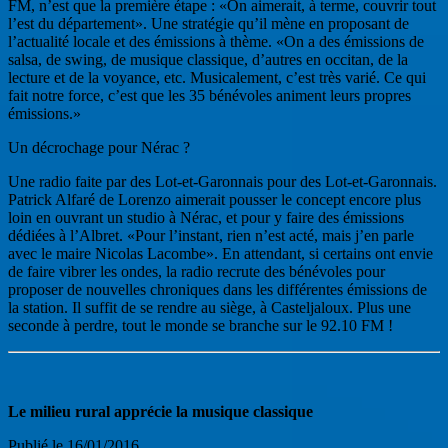
FM, n’est que la première étape : «On aimerait, à terme, couvrir tout
l’est du département». Une stratégie qu’il mène en proposant de
l’actualité locale et des émissions à thème. «On a des émissions de
salsa, de swing, de musique classique, d’autres en occitan, de la
lecture et de la voyance, etc. Musicalement, c’est très varié. Ce qui
fait notre force, c’est que les 35 bénévoles animent leurs propres
émissions.»
Un décrochage pour Nérac ?
Une radio faite par des Lot-et-Garonnais pour des Lot-et-Garonnais.
Patrick Alfaré de Lorenzo aimerait pousser le concept encore plus
loin en ouvrant un studio à Nérac, et pour y faire des émissions
dédiées à l’Albret. «Pour l’instant, rien n’est acté, mais j’en parle
avec le maire Nicolas Lacombe». En attendant, si certains ont envie
de faire vibrer les ondes, la radio recrute des bénévoles pour
proposer de nouvelles chroniques dans les différentes émissions de
la station. Il suffit de se rendre au siège, à Casteljaloux. Plus une
seconde à perdre, tout le monde se branche sur le 92.10 FM !
Le milieu rural apprécie la musique classique
Publié le 16/01/2016