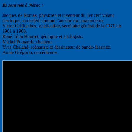
Ils sont nés à Nérac :
Jacques de Romas, physicien et inventeur du 1er cerf-volant
électrique, considéré comme l’ancêtre du paratonnerre.
Victor Griffuelhes, syndicaliste, secrétaire général de la CGT de
1901 à 1906.
René Léon Bourret, géologue et zoologiste.
Michel Polnareff, chanteur.
Yves Chaland, scénariste et dessinateur de bande-dessinée.
Annie Grégorio, comédienne.