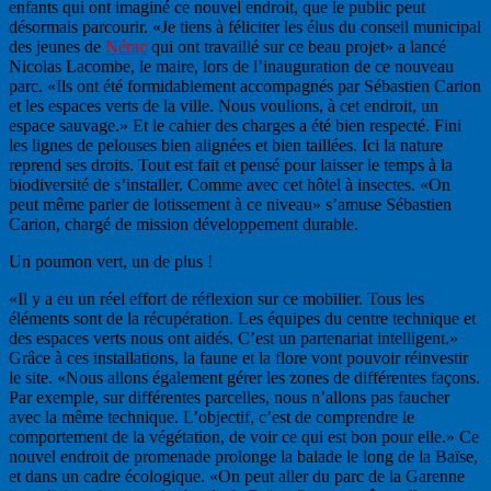
enfants qui ont imaginé ce nouvel endroit, que le public peut
désormais parcourir. «Je tiens à féliciter les élus du conseil municipal
des jeunes de
Nérac
qui ont travaillé sur ce beau projet» a lancé
Nicolas Lacombe, le maire, lors de l’inauguration de ce nouveau
parc. «Ils ont été formidablement accompagnés par Sébastien Carion
et les espaces verts de la ville. Nous voulions, à cet endroit, un
espace sauvage.» Et le cahier des charges a été bien respecté. Fini
les lignes de pelouses bien alignées et bien taillées. Ici la nature
reprend ses droits. Tout est fait et pensé pour laisser le temps à la
biodiversité de s’installer. Comme avec cet hôtel à insectes. «On
peut même parler de lotissement à ce niveau» s’amuse Sébastien
Carion, chargé de mission développement durable.
Un poumon vert, un de plus !
«Il y a eu un réel effort de réflexion sur ce mobilier. Tous les
éléments sont de la récupération. Les équipes du centre technique et
des espaces verts nous ont aidés. C’est un partenariat intelligent.»
Grâce à ces installations, la faune et la flore vont pouvoir réinvestir
le site. «Nous allons également gérer les zones de différentes façons.
Par exemple, sur différentes parcelles, nous n’allons pas faucher
avec la même technique. L’objectif, c’est de comprendre le
comportement de la végétation, de voir ce qui est bon pour elle.» Ce
nouvel endroit de promenade prolonge la balade le long de la Baïse,
et dans un cadre écologique. «On peut aller du parc de la Garenne