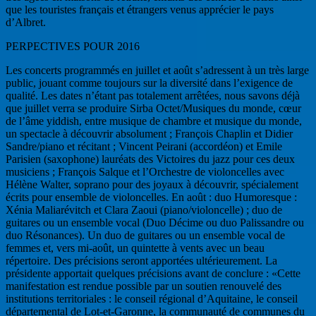
que les touristes français et étrangers venus apprécier le pays
d’Albret.
PERPECTIVES POUR 2016
Les concerts programmés en juillet et août s’adressent à un très large
public, jouant comme toujours sur la diversité dans l’exigence de
qualité. Les dates n’étant pas totalement arrêtées, nous savons déjà
que juillet verra se produire Sirba Octet/Musiques du monde, cœur
de l’âme yiddish, entre musique de chambre et musique du monde,
un spectacle à découvrir absolument ; François Chaplin et Didier
Sandre/piano et récitant ; Vincent Peirani (accordéon) et Emile
Parisien (saxophone) lauréats des Victoires du jazz pour ces deux
musiciens ; François Salque et l’Orchestre de violoncelles avec
Hélène Walter, soprano pour des joyaux à découvrir, spécialement
écrits pour ensemble de violoncelles. En août : duo Humoresque :
Xénia Maliarévitch et Clara Zaoui (piano/violoncelle) ; duo de
guitares ou un ensemble vocal (Duo Décime ou duo Palissandre ou
duo Résonances). Un duo de guitares ou un ensemble vocal de
femmes et, vers mi-août, un quintette à vents avec un beau
répertoire. Des précisions seront apportées ultérieurement. La
présidente apportait quelques précisions avant de conclure : «Cette
manifestation est rendue possible par un soutien renouvelé des
institutions territoriales : le conseil régional d’Aquitaine, le conseil
départemental de Lot-et-Garonne, la communauté de communes du