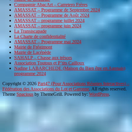
Compagnie AbacArt – Carretero Frères
AMASSAT – Programme de Septembre 2024
AMASSAT – Programme de Août 2024
AMASSAT – programme juillet 2024
AMASSAT – programme juin 2024
La Transiscapade
La Charte de confidentialité
AMASSAT – Programme mai 2024
Mairie de Frégimont
Mairie de Lacépède
SAHALP – Chasse aux trésors
Association Toutous et P’tits Cailloux
Nadine LABARCHEDE (Maison du Bien être en Agenais)
programme 2024
Copyright © 2026
Pari47 (Pour Associations Réunies Interactives) –
Fédération des Associations du Lot et Garonne
. All rights reserved.
Theme
Spacious
by ThemeGrill. Powered by:
WordPress
.