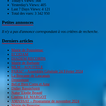
Today's Views:
568
Yesterday's Views:
405
Last 7 Days Views:
4 121
Total des vues:
3 342 950
Petites annonces
Il n'y a pas d'annonce correspondant à vos critères de recherche.
Derniers articles
Mairie de Poussignac
ECODAM
DIADEM RECORDS
Mairie de Barbaste
MLM – AQUITELE
PARI47 – Assemblée Générale 24 Février 2024
La Brocante de Lascanals
Dronistique
Bel et Bien Corps et Ame
Didier BassinSpirit
Natur’Elodie Beauté
Cinéma LE MARGOT
AMASSAT – Programme de novembre 2024
Mairie de Beauziac