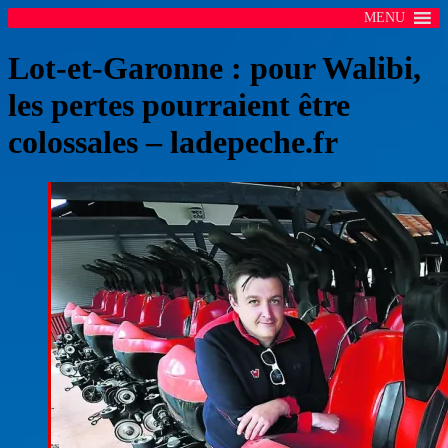
MENU
Lot-et-Garonne : pour Walibi,
les pertes pourraient être
colossales – ladepeche.fr