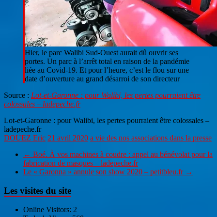
Hier, le parc Walibi Sud-Ouest aurait dû ouvrir ses
portes. Un parc à l’arrêt total en raison de la pandémie
liée au Covid-19. Et pour l’heure, c’est le flou sur une
date d’ouverture au grand désarroi de son directeur
Source :
Lot-et-Garonne : pour Walibi, les pertes pourraient être
colossales – ladepeche.fr
Lot-et-Garonne : pour Walibi, les pertes pourraient être colossales –
ladepeche.fr
DOUEZ Eric
21 avril 2020
a vie des nos associations dans la presse
←
Boé. À vos machines à coudre : appel au bénévolat pour la
fabrication de masques – ladepeche.fr
Le « Garonna » annule son show 2020 – petitbleu.fr
→
Les visites du site
Online Visitors:
2