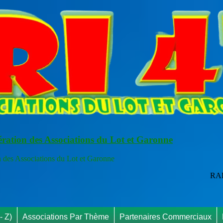
ération des Associations du Lot et Garonne
s Associations du Lot et Garonne
RAPPEL INFO : Vous pouve
- Z)
Associations Par Thème
Partenaires Commerciaux