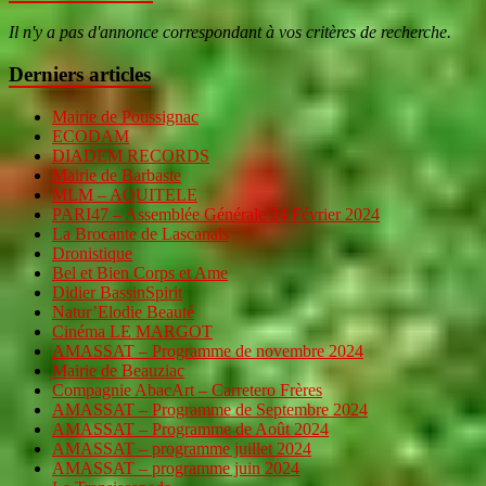
Il n'y a pas d'annonce correspondant à vos critères de recherche.
Derniers articles
Mairie de Poussignac
ECODAM
DIADEM RECORDS
Mairie de Barbaste
MLM – AQUITELE
PARI47 – Assemblée Générale 24 Février 2024
La Brocante de Lascanals
Dronistique
Bel et Bien Corps et Ame
Didier BassinSpirit
Natur’Elodie Beauté
Cinéma LE MARGOT
AMASSAT – Programme de novembre 2024
Mairie de Beauziac
Compagnie AbacArt – Carretero Frères
AMASSAT – Programme de Septembre 2024
AMASSAT – Programme de Août 2024
AMASSAT – programme juillet 2024
AMASSAT – programme juin 2024