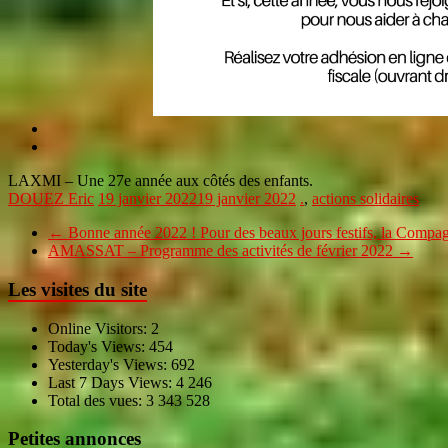
LAXMI – Une 27e année aux côtés des enfants.
DOUEZ Eric
19 janvier 2022
19 janvier 2022
.
,
actions solidaires
←
Bonne année 2022 ! Pour des beaux jours festifs, la Comp
AMASSAT – Programme des activités de février 2022
→
Les visites du site
Online Visitors:
2
Today's Views:
454
Yesterday's Views:
692
Last 7 Days Views:
4 246
Total des vues:
3 343 528
Petites annonces