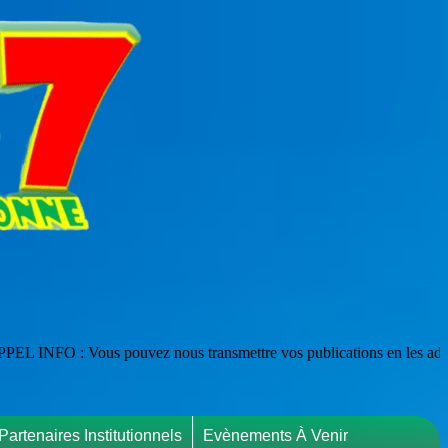
z nous transmettre vos publications en les adressant à : webmaster@pa
Partenaires Institutionnels
Evènements À Venir