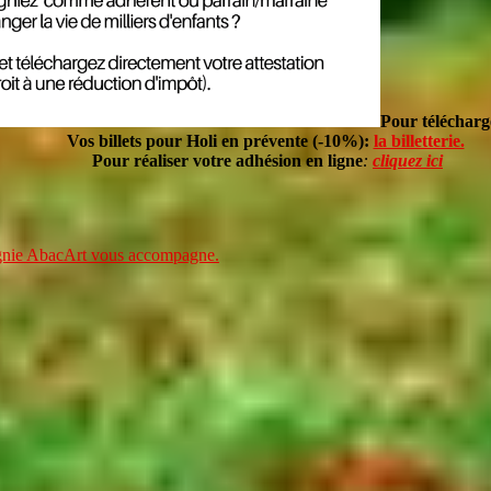
Pour télécharg
Vos billets pour Holi en prévente (-10%):
la billetterie.
Pour réaliser votre adhésion en ligne
:
cliquez ici
agnie AbacArt vous accompagne.