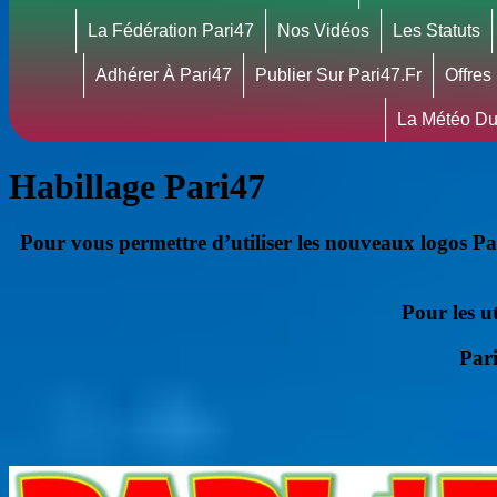
La Fédération Pari47
Nos Vidéos
Les Statuts
Adhérer À Pari47
Publier Sur Pari47.fr
Offres
La Météo Du
Habillage Pari47
Pour vous permettre d’utiliser les nouveaux logos P
Pour les ut
Pari