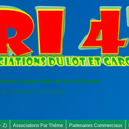
ération des Associations du Lot et Garonne
s Associations du Lot et Garonne
RAPPEL INFO :
- Z)
Associations Par Thème
Partenaires Commerciaux