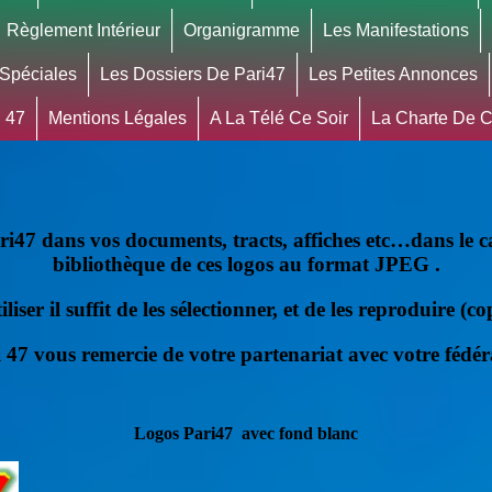
Règlement Intérieur
Organigramme
Les Manifestations
 Spéciales
Les Dossiers De Pari47
Les Petites Annonces
 47
Mentions Légales
A La Télé Ce Soir
La Charte De Co
ari47 dans vos documents, tracts, affiches etc…dans le
bibliothèque de ces logos au format JPEG .
iliser il suffit de les sélectionner, et de les reproduire (cop
 47 vous remercie de votre partenariat avec votre fédér
Logos Pari47 avec fond blanc