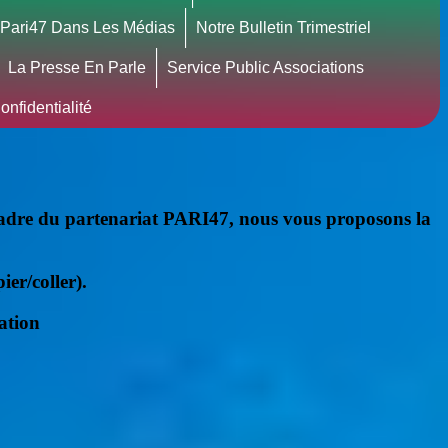
Pari47 Dans Les Médias
Notre Bulletin Trimestriel
La Presse En Parle
Service Public Associations
nfidentialité
 cadre du partenariat PARI47, nous vous proposons la
ier/coller).
ation